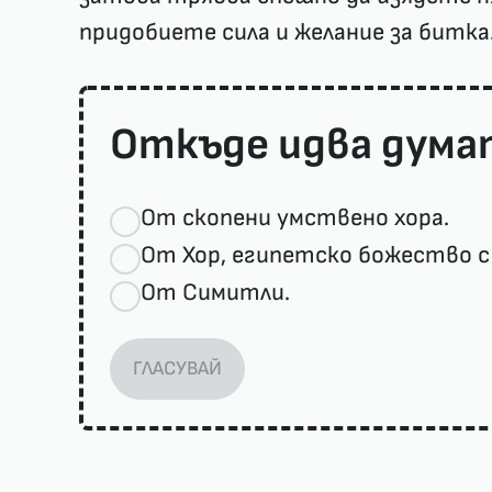
придобиете сила и желание за битка
Откъде идва дума
От скопени умствено хора.
От Хор, египетско божество с 
От Симитли.
ГЛАСУВАЙ