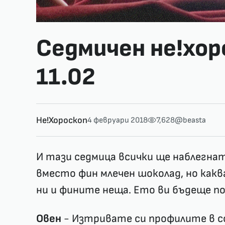
Седмичен не!хоро
11.02
Не!Хороскоп
4 февруари 2018
7,628
@beasta
И тази седмица всички ще наблегна
вместо фин млечен шоколад, но какв
ни и фините неща. Ето ви бъдеще пон
Овен
- Изтривате си профилите в с