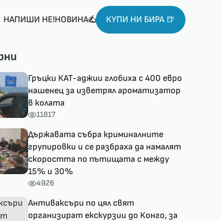
НАПИШИ НЕ!НОВИНА
КУПИ НИ БИРА 🍺
рни
Гръцки КАТ-аджии глобиха с 400 евро
нашенец за изветрял ароматизатор
в колата
11817
Държавата събра криминалните
групировки и се разбраха да намалят
скоростта по пътищата с между
15% и 30%
4926
Антиваксъри по цял свят
организират екскурзии до Конго, за