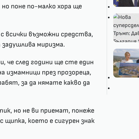
но поне по-малко хора ще
с всички възможни средства,
 задушлива миризма.
, че след години ще сте един
на измамници през прозореца,
абят, за да нямате какво да
тик, но не ви приемат, понеже
 щипка, което е сигурен знак