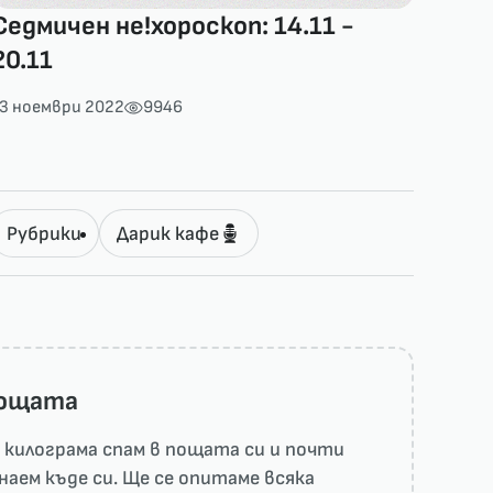
Седмичен не!хороскоп: 14.11 -
20.11
13 ноември 2022
9946
Рубрики
Дарик кафе
пощата
килограма спам в пощата си и почти
наем къде си. Ще се опитаме всяка