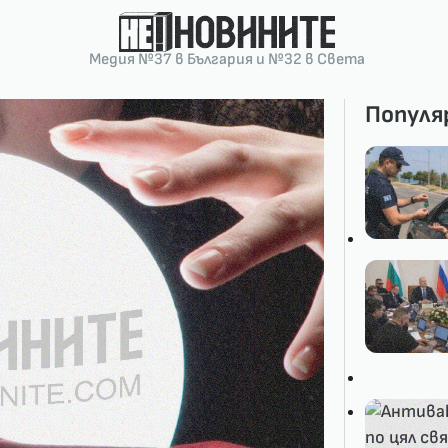
Медия №37 в България и №32 в Света
Популя