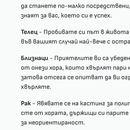
да станете по-малко посредствени, 
знаят за вас, което си е успех.
Телец
- Пробивате си път в живота 
във вашият случай най-вече с остра
Близнаци
- Приятелите ви са убедени
от онези хора, които хвърлят пари 
затова отсега се опитват да ви огр
хвърляте.
Рак
- Явявате се на кастинг за поли
сте от хората, държищи си парите с
за неориентираност.