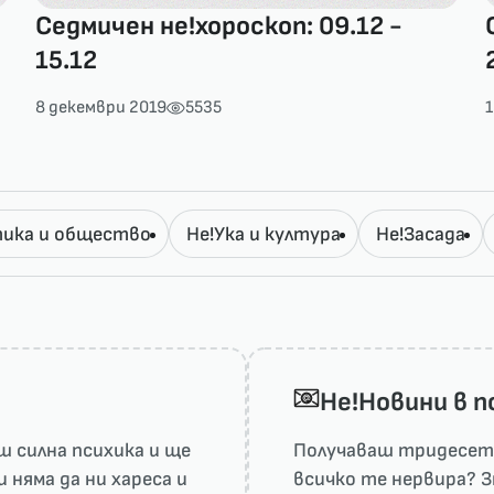
Седмичен не!хороскоп: 09.12 -
15.12
8 декември 2019
5535
ика и общество
Не!Ука и култура
Не!Засада
He!Новини в 
 силна психика и ще
Получаваш тридесет 
няма да ни харесa и
всичко те нервира? З