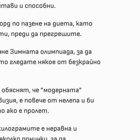
итави и способни.
орд по пазене на диета, като
ти, преди да прегрешите.
не Зимната олимпиада, за да
то гледате някое от безкрайно
 обяснят, че ”модерната”
изия, е повече от нелепа и би
о ако е пролет.
килограмите е неравна и
колко понички, за да