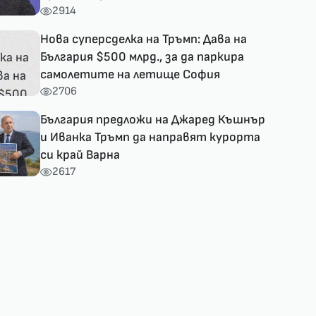
2914
Нова суперсделка на Тръмп: Дава на
България $500 млрд., за да паркира
самолетите на летище София
2706
България предложи на Джаред Къшнър
и Иванка Тръмп да направят курорта
си край Варна
2617