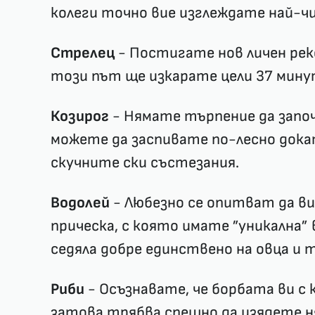
колеги точно вие изглеждате най-ч
Стрелец
- Постигате нов личен рек
този път ще изкарате цели 37 мину
Козирог
- Нямате търпение да започ
можете да заспивате по-лесно дока
скучните ски състезания.
Водолей
- Любезно се опитват да ви
прическа, с която имате ”уникална” в
седяла добре единствено на овца и т
Риби
- Осъзнавате, че борбата ви с 
затова трябва спешно да изядете ня