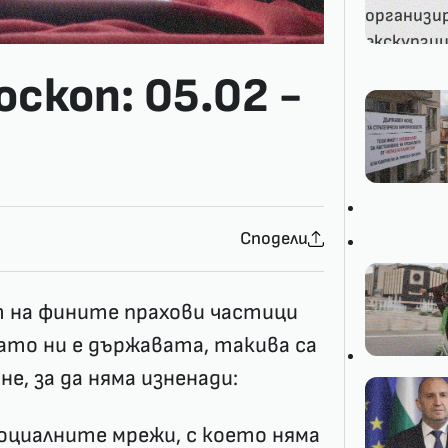
скоп: 05.02 -
Сподели
т на фините прахови частици
ато ни е държавата, такива са
е, за да няма изненади:
оциалните мрежи, с което няма