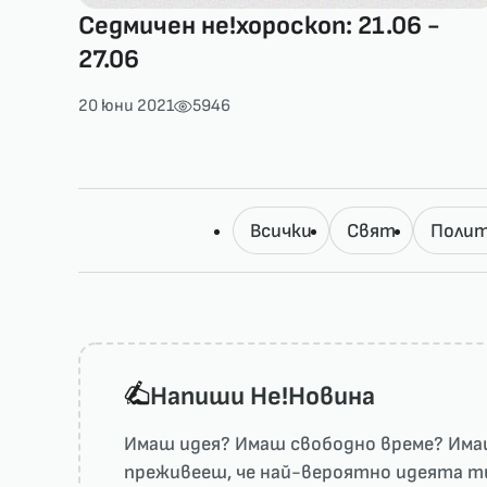
Седмичен не!хороскоп: 21.06 -
27.06
20 юни 2021
5946
Всички
Свят
Полит
Напиши He!Новина
Имаш идея? Имаш свободно време? Имаш
преживееш, че най-вероятно идеята ти 