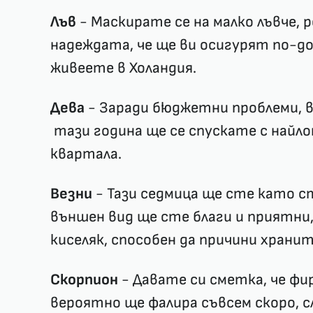
Лъв
- Маскирате се на малко лъвче, р
надеждата, че ще ви осигурят по-д
живеете в Холандия.
Дева
- Заради бюджетни проблеми, в
тази година ще се спускате с найл
квартала.
Везни
- Тази седмица ще сте като с
външен вид ще сте благи и приятни
киселяк, способен да причини храни
Скорпион
- Давате си сметка, че фи
вероятно ще фалира съвсем скоро, 