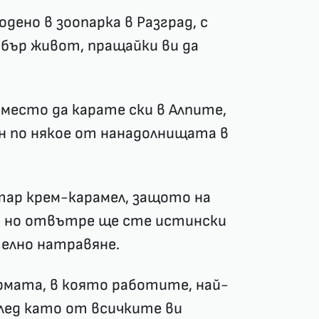
одено в зоопарка в Разград, с
обър живот, пращайки ви да
место да карате ски в Алпите,
он по някое от нанадолнищата в
тар крем-карамел, защото на
, но отвътре ще сте истински
телно натравяне.
рмата, в която работите, най-
след като от всичките ви