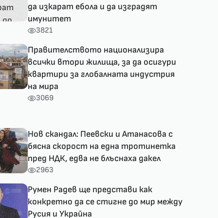
да изкарат ебола и да изградят
имунитет
3821
Правителството национализира
всички втори жилища, за да осигури
квартири за глобалната индустрия
на мира
3069
Нов скандал: Пеевски и Атанасова с
бясна скорост на една тротинетка
пред НДК, едва не блъснаха дакел
2963
Румен Радев ще представи как
конкретно да се стигне до мир между
Русия и Украйна