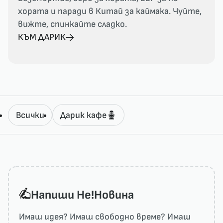
хората и паради в Китай за каймака. Чуйте,
вижте, спинкайте сладко.
КЪМ ДАРИК
Всички
Дарик кафе
Напиши He!Новина
Имаш идея? Имаш свободно време? Имаш