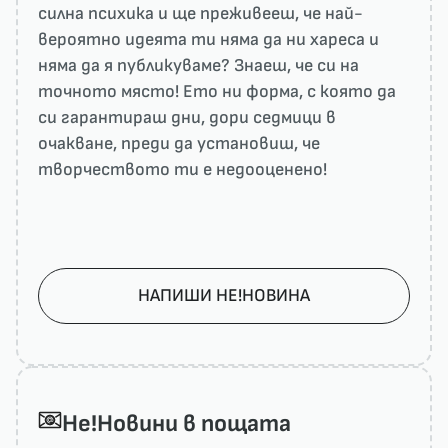
силна психика и ще преживееш, че най-
вероятно идеята ти няма да ни харесa и
няма да я публикуваме? Знаеш, че си на
точното място! Ето ни форма, с която да
си гарантираш дни, дори седмици в
очакване, преди да установиш, че
творчеството ти е недооценено!
НАПИШИ НЕ!НОВИНА
He!Новини в пощата