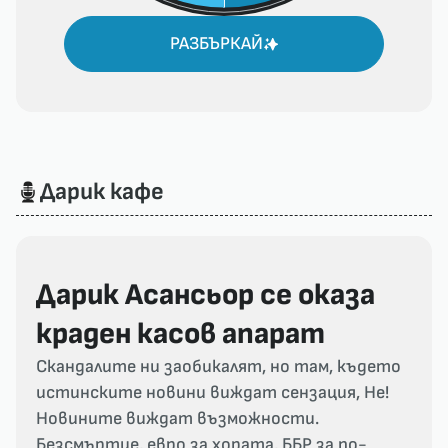
РАЗБЪРКАЙ
Дарик кафе
Дарик Асансьор се оказа
краден касов апарат
Скандалите ни заобикалят, но там, където
истинските новини виждат сензация, Не!
Новините виждат възможности.
Безсмъртие, евро за хората, ББР за по-