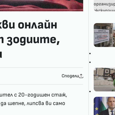
кви онлайн
т зодиите,
и
Сподели
чител с 20-годишен стаж,
да шепне, липсва ви само