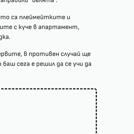
направили ”белята”.
ето са плеймейтките и
вите с куче в апартамент,
дка.
ервите, в противен случай ще
баш сега е решил да се учи да