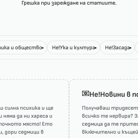
Грешка при зареждане на статиите.
ика и общество
Не!Ука и култура
Не!Засада
He!Новини в 
 силна психика и ще
Получаваш тридесет 
няма да ни харесa и
всичко те нервира? З
а точното място! Ето
седмица да те притес
и, дори седмици в
включително и къщей