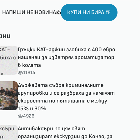
НАПИШИ НЕ!НОВИНА
КУПИ НИ БИРА 🍺
рни
Гръцки КАТ-аджии глобиха с 400 евро
нашенец за изветрял ароматизатор
в колата
11814
Държавата събра криминалните
групировки и се разбраха да намалят
скоростта по пътищата с между
15% и 30%
4926
Антиваксъри по цял свят
организират екскурзии до Конго, за