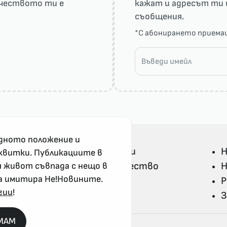
рчеството ти е
кажат и адресът ти 
съобщения.
*С абонирането прием
дното положение и
Всички Не!Новини
Н
квитки. Публикациите в
Политика и общество
Н
я живот съвпада с нещо в
а имитира Не!Новините.
Свят
Р
гии
!
Не!Ука и култура
З
MAM