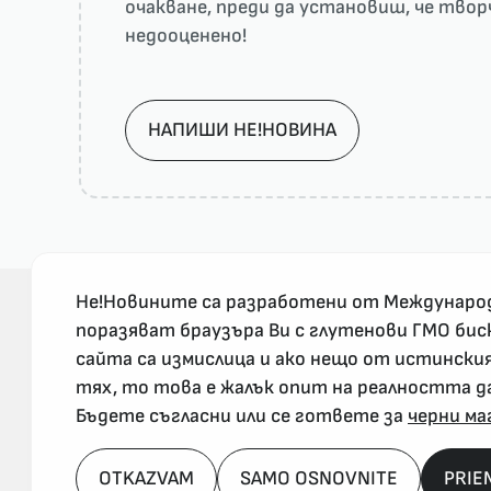
очакване, преди да установиш, че тво
недооценено!
НАПИШИ НЕ!НОВИНА
Не!Новините са разработени от Междунаро
поразяват браузъра Ви с глутенови ГМО бис
сайта са измислица и ако нещо от истински
За реклама и връзка с нас, пишете на
тях, то това е жалък опит на реалността д
nenovinite@gmail.com
Бъдете съгласни или се гответе за
черни ма
OTKAZVAM
SAMO OSNOVNITE
PRIE