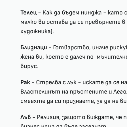
Телец
- Как да бъдем нинджа - като 
малко ви остава да се превърнете в
художника).
Близнаци
- Готварство, иначе риск
жена ви, което е далеч по-мъчителн
вирус.
Рак
- Стрелба с лък - искате да се
Властелинът на пръстените и Легол
смеехте да си признаете, за да не ви
Лъв
- Религия, защото виждате, че 
бизнес няма да бъде засегнат.