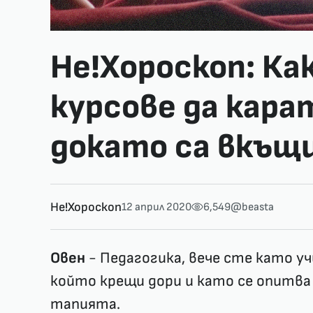
Не!Хороскоп: Ка
курсове да кара
докато са вкъщ
Не!Хороскоп
12 април 2020
6,549
@beasta
Овен
- Педагогика, вече сте като у
който крещи дори и като се опитва 
тапията.