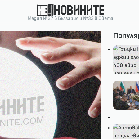
Медия №37 в България и №32 в Света
Популя