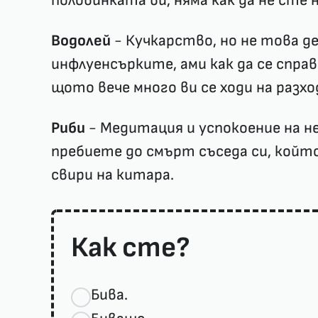
половинката ви, няма как да не сте 
Водолей
- Кучкарство, но не това д
инфлуенсърките, ами как да се спра
щото вече много ви се ходи на разхо
Риби
- Медитация и успокоение на н
пребиете до смърт съседа си, който 
свири на китара.
Как сте?
Бива.