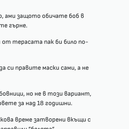
о, ами защото обичате боб в
ите гърне.
 от терасата пак би било по-
да си правите маски сами, а не
бовници, но не в този вариант,
вете за над 18 годишни.
олкова време затворени вкъщи с