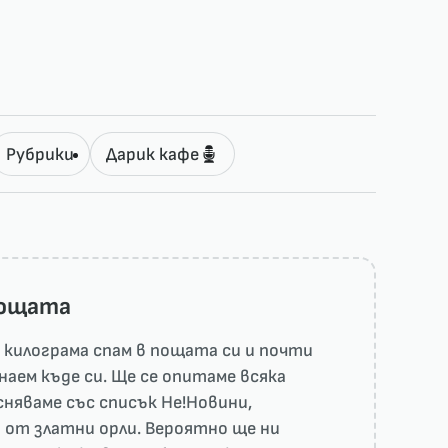
Рубрики
Дарик кафе
пощата
килограма спам в пощата си и почти
наем къде си. Ще се опитаме всяка
няваме със списък He!Новини,
 от златни орли. Вероятно ще ни