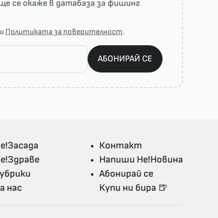
ще се окаже в датабаза за фишинг
аш
Политиката за поверителност
.
АБОНИРАЙ СЕ
е!Засада
Контакт
е!Здраве
Напиши Не!Новина
убрики
Абонирай се
а нас
Купи ни бира 🍺