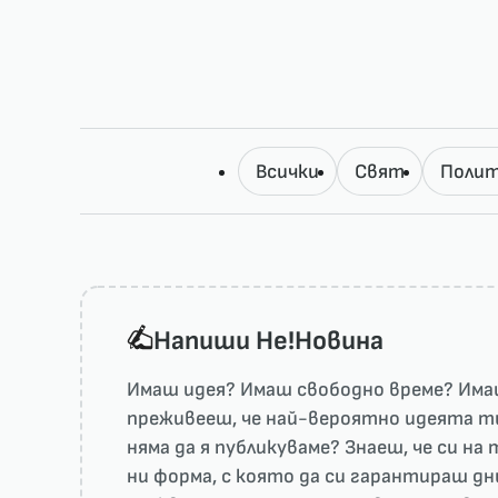
Всички
Свят
Полит
Напиши He!Новина
Имаш идея? Имаш свободно време? Имаш
преживееш, че най-вероятно идеята ти 
няма да я публикуваме? Знаеш, че си н
ни форма, с която да си гарантираш дн