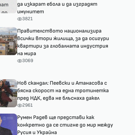
да изкарат ебола и да изградят
имунитет
3821
Правителството национализира
всички втори жилища, за да осигури
квартири за глобалната индустрия
на мира
3069
Нов скандал: Пеевски и Атанасова с
бясна скорост на една тротинетка
пред НДК, едва не блъснаха дакел
2961
Румен Радев ще представи как
конкретно да се стигне до мир между
Русия и Украйна