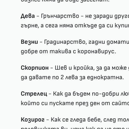
Дева
- Грънчарство - не заради друг
гърне, а сега няма откъде да си куп
Везни
- Градинарство, гадни домати
добре от такива с коронавирус.
Скорпион
- Шев и кройка, за да може 
да давате по 2 лева за еднократна.
Стрелец
- Как да бъдем по-добри лю
който си пускате през ден от сайто
Козирог
- Как се гледа бебе, след т