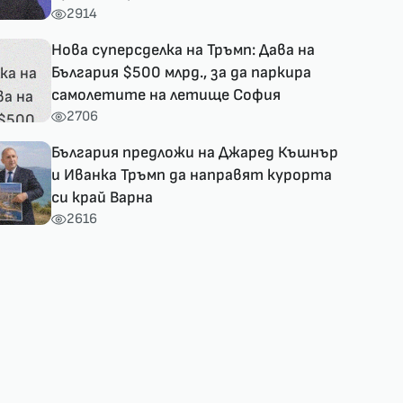
2914
Нова суперсделка на Тръмп: Дава на
България $500 млрд., за да паркира
самолетите на летище София
2706
България предложи на Джаред Къшнър
и Иванка Тръмп да направят курорта
си край Варна
2616