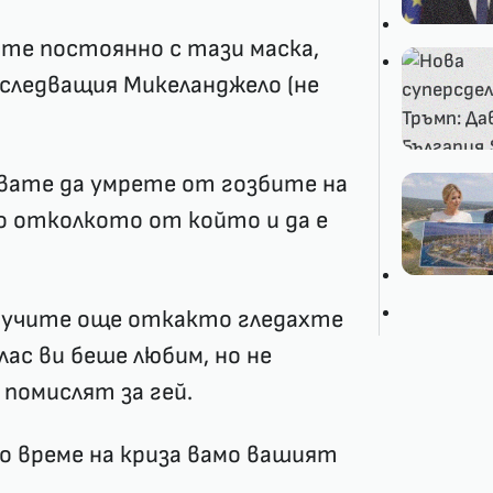
сте постоянно с тази маска,
 следващия Микеланджело (не
увате да умрете от гозбите на
о отколкото от който и да е
 научите още откакто гледахте
ас ви беше любим, но не
 помислят за гей.
по време на криза вамо вашият