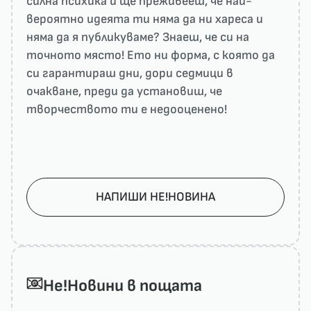
силна психика и ще преживееш, че най-
вероятно идеята ти няма да ни харесa и
няма да я публикуваме? Знаеш, че си на
точното място! Ето ни форма, с която да
си гарантираш дни, дори седмици в
очакване, преди да установиш, че
творчеството ти е недооценено!
НАПИШИ НЕ!НОВИНА
He!Новини в пощата