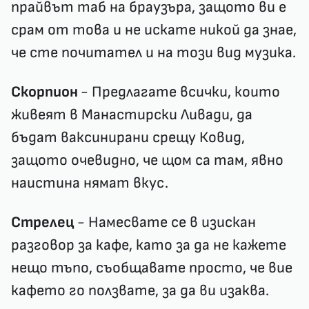
прайвът таб на браузъра, защото ви е
срам от това и не искате никой да знае,
че сте почитател и на този вид музика.
Скорпион
- Предлагате всички, които
живеят в Манастирски Ливади, да
бъдат ваксинирани срещу Ковид,
защото очевидно, че щом са там, явно
наистина нямат вкус.
Стрелец
- Намесвате се в изискан
разговор за кафе, като за да не кажете
нещо тъпо, съобщавате просто, че вие
кафето го ползвате, за да ви изаква.