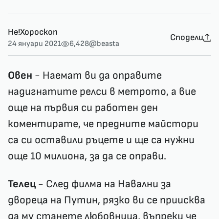
Не!Хороскоп
Сподели
24 януари 2021
6,428
@beasta
Овен
- Наемат ви да оправите
надигнатите релси в метрото, а вие
още на първия си работен ден
коментирате, че предните майстори
са си оставили ръцете и ще са нужни
още 10 милиона, за да се оправи.
Телец
- След филма на Навални за
двореца на Путин, рязко ви се приисква
да му станете любовница, въпреки че