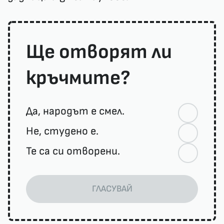
Ще отворят ли
кръчмите?
Да, народът е смел.
Не, студено е.
Те са си отворени.
ГЛАСУВАЙ