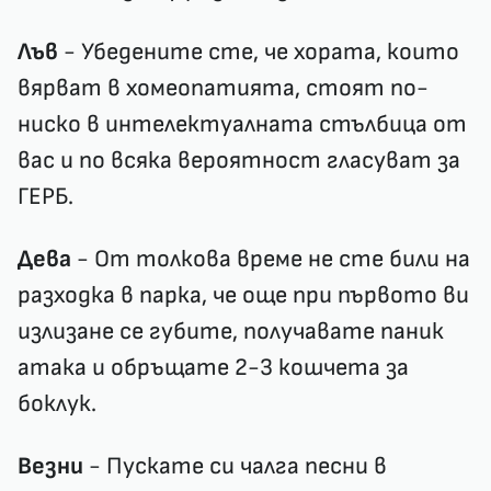
Лъв
- Убедените сте, че хората, които
вярват в хомеопатията, стоят по-
ниско в интелектуалната стълбица от
вас и по всяка вероятност гласуват за
ГЕРБ.
Дева
- От толкова време не сте били на
разходка в парка, че още при първото ви
излизане се губите, получавате паник
атака и обръщате 2-3 кошчета за
боклук.
Везни
- Пускате си чалга песни в