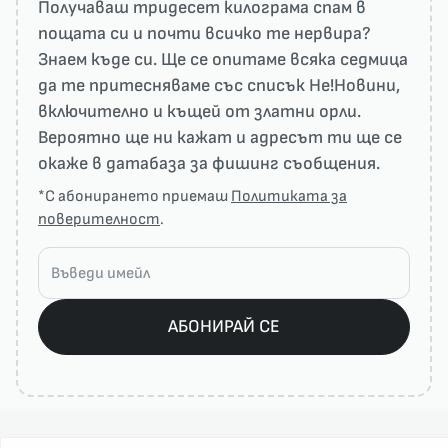
Получаваш тридесет килограма спам в
пощата си и почти всичко те нервира?
Знаем къде си. Ще се опитаме всяка седмица
да те притесняваме със списък He!Новини,
включително и къщей от златни орли.
Вероятно ще ни кажат и адресът ти ще се
окаже в датабаза за фишинг съобщения.
*С абонирането приемаш
Политиката за
поверителност
.
АБОНИРАЙ СЕ