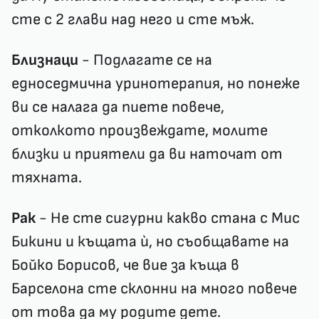
сте с 2 глави над него и сте мъж.
Близнаци
- Подлагате се на
едноседмична уринотерапия, но понеже
ви се налага да пиете повече,
отколкото произвеждате, молите
близки и приятели да ви наточат от
тяхната.
Рак
- Не сте сигурни какво стана с Мис
Бикини и къщата ѝ, но съобщавате на
Бойко Борисов, че вие за къща в
Барселона сте склонни на много повече
от това да му родите дете.