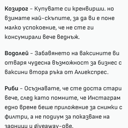
Козирог
- Купувате си кренвирши. но
взимате най-скъпите, за да ви е поне
малко успокоение, че не сте ги
консумирали вече веднъж.
Водолей
- Забавянето на ваксините ви
отваря чудесна възможност за бизнес с
ваксини втора ръка от Алиекспрес.
Риби
- Осъзнавате, че сте доста стари
вече, след като помните, че Инстаграм
едно време беше приложение за снимки с
филтри, а не подиум за показване на
задници и giveaway-ове.