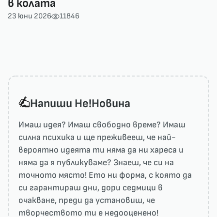
в колата
23 юни 2026
11846
Напиши He!Новина
Имаш идея? Имаш свободно време? Имаш
силна психика и ще преживееш, че най-
вероятно идеята ти няма да ни харесa и
няма да я публикуваме? Знаеш, че си на
точното място! Ето ни форма, с която да
си гарантираш дни, дори седмици в
очакване, преди да установиш, че
творчеството ти е недооценено!