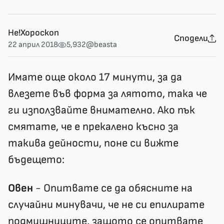
Не!Хороскоп
Сподели
22 април 2018
5,932
@beasta
Имате още около 17 минути, за да
влезете във форма за лятото, така че
ги използвайте внимателно. Ако пък
смятате, че е прекалено късно за
такива дейности, поне си вижте
бъдещето:
Овен
- Опитвате се да обясните на
случайни минувачи, че не си епилирате
подмишниците, защото се опитвате