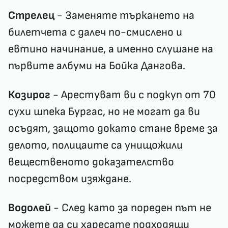
Стрелец
- Заменяте търкането на
билетчета с далеч по-смислено и
евтино начинание, а именно слушане на
първите албуми на Бойка Дангова.
Козирог
- Арестуват ви с подкуп от 70
сухи шпека Бургас, но не могат да ви
осъдят, защото докато стане време за
делото, полицаите са унищожили
вещественото доказателство
посредством изяждане.
Водолей
- След като за пореден път не
можете да си харесате подходящи