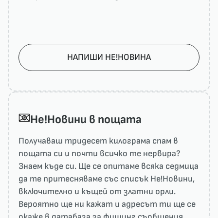
НАПИШИ НЕ!НОВИНА
He!Новини в пощата
Получаваш тридесет килограма спам в
пощата си и почти всичко те нервира?
Знаем къде си. Ще се опитаме всяка седмица
да те притесняваме със списък He!Новини,
включително и къщей от златни орли.
Вероятно ще ни кажат и адресът ти ще се
окаже в датабаза за фишинг съобщения.