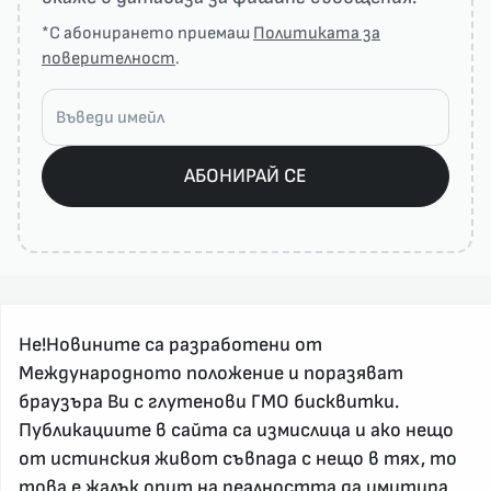
*С абонирането приемаш
Политиката за
поверителност
.
АБОНИРАЙ СЕ
Не!Новините са разработени от
Международното положение и поразяват
браузъра Ви с глутенови ГМО бисквитки.
За реклама и връзка с нас, пишете на
Публикациите в сайта са измислица и ако нещо
nenovinite@gmail.com
от истинския живот съвпада с нещо в тях, то
Контакт
това е жалък опит на реалността да имитира