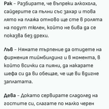
Рак
- Разбирате, че въпреки алкохола,
сайдерите са пълни със захар и това
лято на плажа отново ще сте в ролята
на подут тюлен, който не бива да се
показва без дрехи.
Лъв
- Нямате търпение да отидете на
фирмения тиймбилдинг и в момента, в
който всички са пияни, да накарате
шефа си да ви обещае, че ще ви вдигне
заплатата.
Дева
- Докато сервирате сладолед на
гостите си, слагате по малко черен