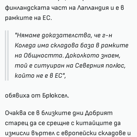
финландската част на Лапландия и е в
рамките на ЕС.
"Нямаме доказателства, че г-н
Коледа има складова база в рамките
на Общността. Доколкото знаем,
той е ситуиран на Северния полюс,
който не е в ЕС",
обявиха от Брюксел.
Очаква се в близките дни Добрият
старец да се срещне с китайците да
измисли въртел с европейски складове и