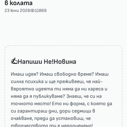
в колата
23 юни 2026
11869
Напиши He!Новина
Имаш идея? Имаш свободно време? Имаш
силна психика и ще преживееш, че най-
вероятно идеята ти няма да ни харесa и
няма да я публикуваме? Знаеш, че си на
точното място! Ето ни форма, с която да
си гарантираш дни, дори седмици в
очакване, преди да установиш, че
творчеството ти е недооценено!