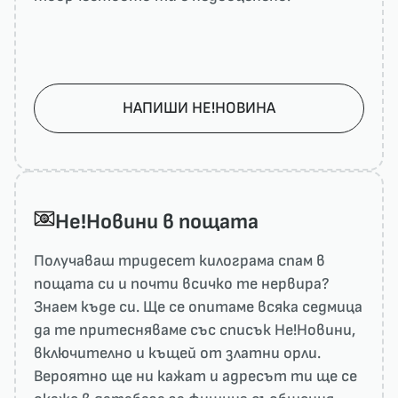
НАПИШИ НЕ!НОВИНА
He!Новини в пощата
Получаваш тридесет килограма спам в
пощата си и почти всичко те нервира?
Знаем къде си. Ще се опитаме всяка седмица
да те притесняваме със списък He!Новини,
включително и къщей от златни орли.
Вероятно ще ни кажат и адресът ти ще се