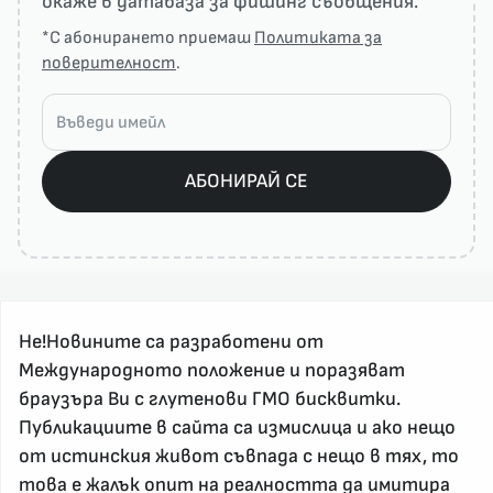
окаже в датабаза за фишинг съобщения.
*С абонирането приемаш
Политиката за
поверителност
.
АБОНИРАЙ СЕ
Не!Новините са разработени от
Международното положение и поразяват
браузъра Ви с глутенови ГМО бисквитки.
Публикациите в сайта са измислица и ако нещо
За реклама и връзка с нас, пишете на
nenovinite@gmail.com
от истинския живот съвпада с нещо в тях, то
Контакт
това е жалък опит на реалността да имитира