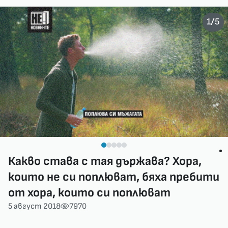
/
1
5
Какво става с тая държава? Хора,
които не си поплюват, бяха пребити
от хора, които си поплюват
5 август 2018
7970