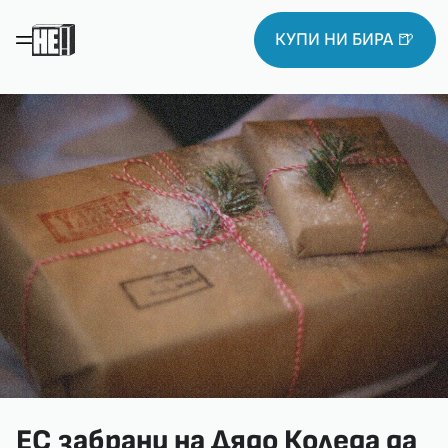
КУПИ НИ БИРА 🍺
ЕС забрани на Дядо Коледа да