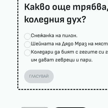
Какво още трябва,
коледния дух?
Снежанка на пилон.
Шейната на Дядо Мраз на място
Коледари да бият с гегите си 
им дават гевреци и пари.
ГЛАСУВАЙ