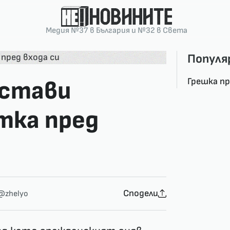
Медия №37 в България и №32 в Света
Популя
Грешка п
постави
тка пред
Сподели
@zhelyo