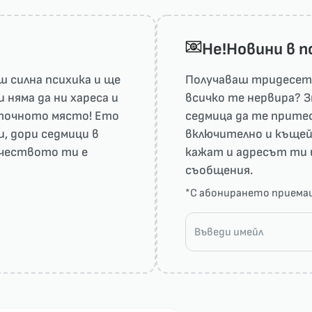
He!Новини в 
 силна психика и ще
Получаваш тридесет 
няма да ни харесa и
всичко те нервира? З
а точното място! Ето
седмица да те притес
и, дори седмици в
включително и къщей
рчеството ти е
кажат и адресът ти 
съобщения.
*С абонирането прием