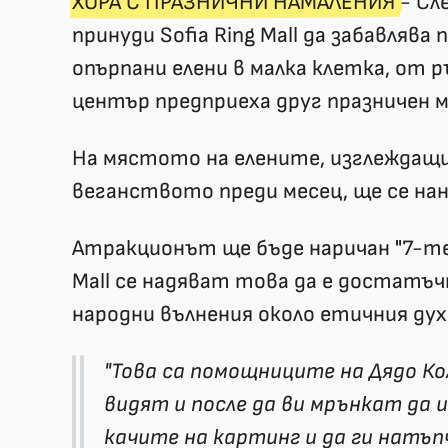
ХОРА С ПРАЗНИЧНИ НАМАЛЕНИЯ
- Сл
принуди Sofia Ring Mall да забавляв
опърпани елени в малка клетка, от
център предприеха друг празничен 
На мястото на елените, изглеждащи
веганството преди месец, ще се на
Атракционът ще бъде наричан "7-те м
Mall се надяват това да е достатъч
народни вълнения около етичния дух
"Това са помощниците на Дядо Ко
видят и после да ви мрънкат да и
качите на картинг и да ги натъп