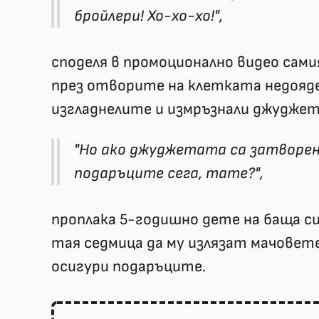
бройлери! Хо-хо-хо!",
споделя в промоционално видео сами
през отворите на клетката недояде
изгладнелите и измръзнали джуджет
"Но ако джуджетата са затворени
подаръците сега, тате?",
проплака 5-годишно дете на баща си
тая седмица да му излязат мачовете,
осигури подаръците.