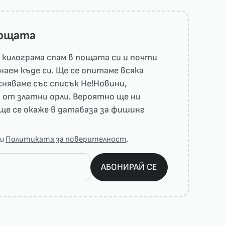
пощата
килограма спам в пощата си и почти
наем къде си. Ще се опитаме всяка
няваме със списък He!Новини,
 от златни орли. Вероятно ще ни
ще се окаже в датабаза за фишинг
аш
Политиката за поверителност
.
АБОНИРАЙ СЕ