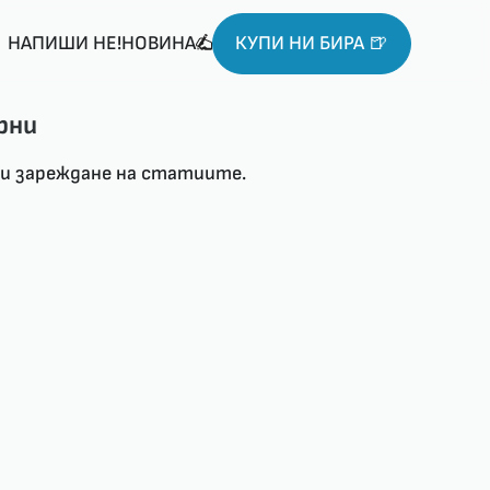
НАПИШИ НЕ!НОВИНА
КУПИ НИ БИРА 🍺
рни
ри зареждане на статиите.