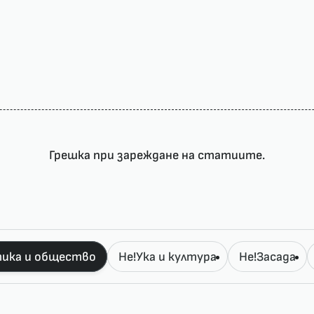
Грешка при зареждане на статиите.
ика и общество
Не!Ука и култура
Не!Засада