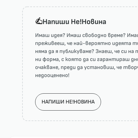
Напиши He!Новина
Имаш идея? Имаш свободно време? Имаш
преживееш, че най-вероятно идеята ти 
няма да я публикуваме? Знаеш, че си н
ни форма, с която да си гарантираш дн
очакване, преди да установиш, че тво
недооценено!
НАПИШИ НЕ!НОВИНА