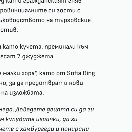
ед като гражданският гняв
а провинциалните си гости с
 ръководството на търговския
мотив.
 като кучета, преминали към
несат 7 джуджета.
алки хора", като от Sofia Ring
но, за да предотврати нови
 на изложбата.
леда. Доведете децата си да ги
м купувате играчки, да ги
чете с хамбургери и панирани