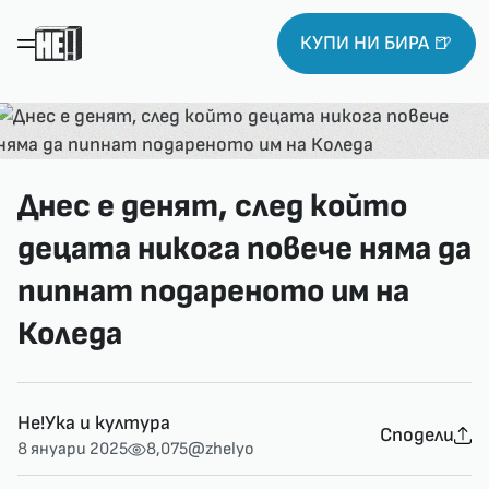
КУПИ НИ БИРА 🍺
Днес е денят, след който
децата никога повече няма да
пипнат подареното им на
Коледа
Не!Ука и култура
Сподели
8 януари 2025
8,075
@zhelyo