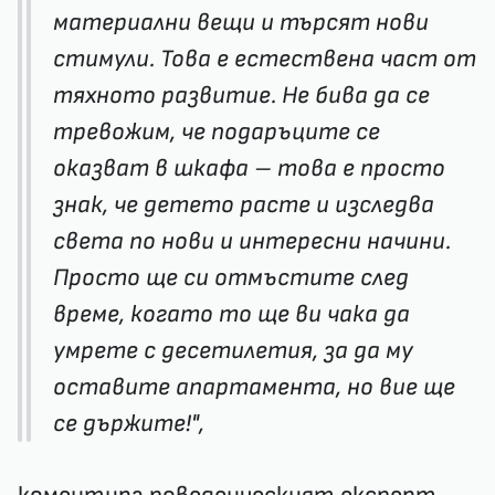
материални вещи и търсят нови
стимули. Това е естествена част от
тяхното развитие. Не бива да се
тревожим, че подаръците се
оказват в шкафа – това е просто
знак, че детето расте и изследва
света по нови и интересни начини.
Просто ще си отмъстите след
време, когато то ще ви чака да
умрете с десетилетия, за да му
оставите апартамента, но вие ще
се държите!",