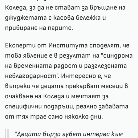
Коледа, за да не стават за връщане на
джуджетата с касова бележка и
прибиране на парите.
Експерти от Института споделят, че
това явление е в резултат на "синдрома
на временната радост и разглезената
неблагодарност". Интересно е, че
въпреки че децата прекарват месеци в
очакване на Коледа и мечтаят за
специфични подаръци, реално забавата
от тях трае само няколко дни.
"Децата бързо губят интерес към