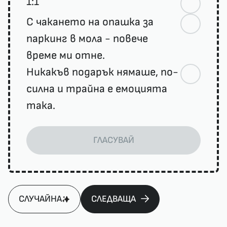
1:1
С чакането на опашка за
паркинг в мола - повече
време ми отне.
Никакъв подарък нямаше, по-
силна и трайна е емоцията
така.
ГЛАСУВАЙ
СЛУЧАЙНА
СЛЕДВАЩА