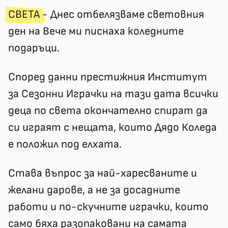
СВЕТА
- Днес отбелязваме световния
ден на Вече ми писнаха коледните
подаръци.
Според данни престижния Институт
за Сезонни Играчки на тази дата всички
деца по света окончателно спират да
си играят с нещата, които Дядо Коледа
е положил под елхата.
Става въпрос за най-харесваните и
желани дарове, а не за досадните
работи и по-скучните играчки, които
само бяха разопаковани на самата