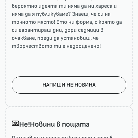
вероятно идеята ти няма да ни харесa и
няма да я публикуваме? Знаеш, че си на
точното място! Ето ни форма, с която да
си гарантираш дни, дори седмици в
очакване, преди да установиш, че
творчеството ти е недооценено!
НАПИШИ НЕ!НОВИНА
He!Новини в пощата
Получаваш тридесет килограма спам в