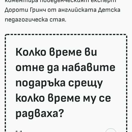
коментира поведенческият експерт
Дороти Гринч от английската Детска
педагогическа стая.
Колко време ви
отне да набавите
подаръка срещу
колко време му се
радваха?