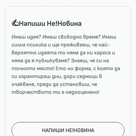
Напиши He!Новина
Имаш идея? Имаш свободно време? Имаш
силна психика и ще преживееш, че най-
вероятно идеята ти няма да ни харесa и
няма да я публикуваме? Знаеш, че си на
точното място! Ето ни форма, с която да
си гарантираш дни, дори седмици в
очакване, преди да установиш, че
творчеството ти е недооценено!
НАПИШИ НЕ!НОВИНА