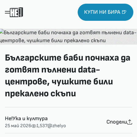
КУПИ НИ БИРА 🍺
Българските баби почнаха да
готвят пълнени data-
центрове, чушките били
прекалено скъпи
Не!Ука и култура
Сподели
25 май 2026
1,537
@zhelyo