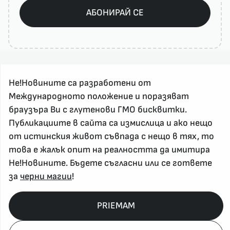
АБОНИРАЙ СЕ
Не!Новините са разработени от
Международното положение и поразяват
браузъра Ви с глутенови ГМО бисквитки.
Публикациите в сайта са измислица и ако нещо
За реклама и връзка с нас, пишете на
от истинския живот съвпада с нещо в тях, то
nenovinite@gmail.com
това е жалък опит на реалността да имитира
Контакт
Не!Новините. Бъдете съгласни или се гответе
За нас
за
черни магии
!
Напиши Не!Новина
Абонирай се
PRIEMAM