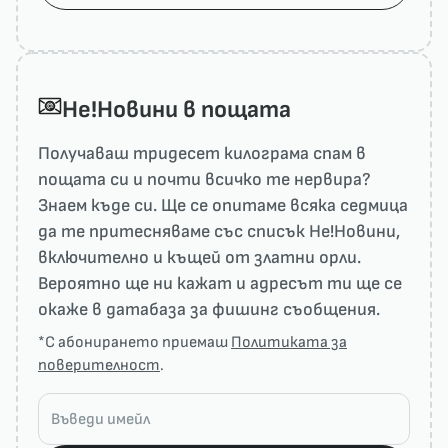
He!Новини в пощата
Получаваш тридесет килограма спам в
пощата си и почти всичко те нервира?
Знаем къде си. Ще се опитаме всяка седмица
да те притесняваме със списък He!Новини,
включително и къщей от златни орли.
Вероятно ще ни кажат и адресът ти ще се
окаже в датабаза за фишинг съобщения.
*С абонирането приемаш
Политиката за
поверителност
.