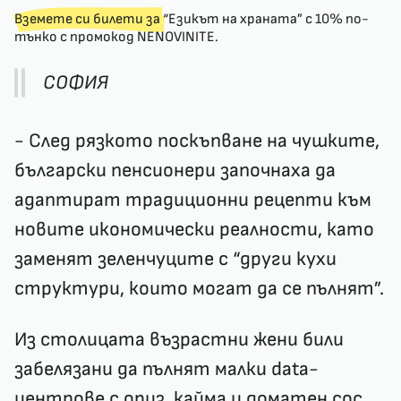
Вземете си билети за
“Езикът на храната”
с 10% по-
тънко с промокод NENOVINITE.
СОФИЯ
- След рязкото поскъпване на чушките,
български пенсионери започнаха да
адаптират традиционни рецепти към
новите икономически реалности, като
заменят зеленчуците с “други кухи
структури, които могат да се пълнят”.
Из столицата възрастни жени били
забелязани да пълнят малки data-
центрове с ориз, кайма и доматен сос,