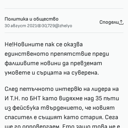
Политика и общество
Сподели
30 август 2021
30,729
@zhelyo
Не!Новините пак се оказва
единственото препятствие преди
фалшивите новини да превземат
умовете и сърцата на суверена.
След петъчното интервю на лидера на
И Т.Н. по БНТ като видяхме над 35 пъти
из фейсбука твърдението, че новият
спасител е същият като стария. Сега
ще го опровергаем. Ето защо това не е