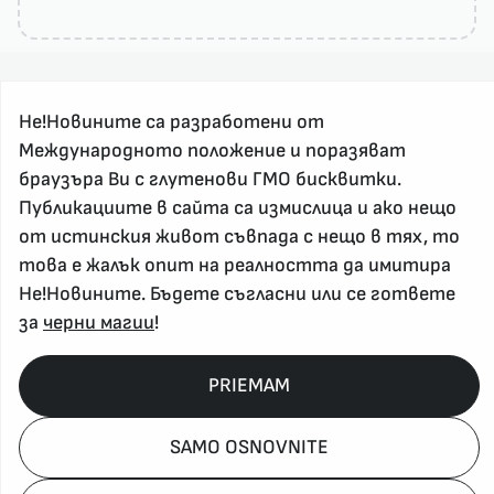
Не!Новините са разработени от
Международното положение и поразяват
браузъра Ви с глутенови ГМО бисквитки.
Публикациите в сайта са измислица и ако нещо
За реклама и връзка с нас, пишете на
от истинския живот съвпада с нещо в тях, то
nenovinite@gmail.com
това е жалък опит на реалността да имитира
Контакт
Не!Новините. Бъдете съгласни или се гответе
За нас
за
черни магии
!
Напиши Не!Новина
Абонирай се
PRIEMAM
SAMO OSNOVNITE
Policy, Rights, etc 2026