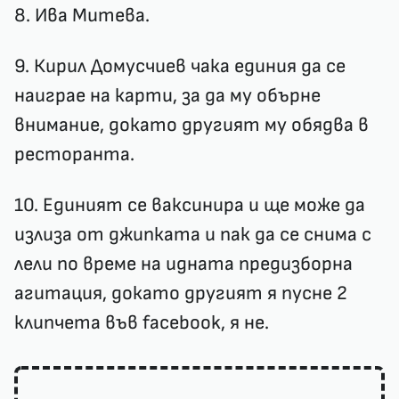
8. Ива Митева.
9. Кирил Домусчиев чака единия да се
наиграе на карти, за да му обърне
внимание, докато другият му обядва в
ресторанта.
10. Единият се ваксинира и ще може да
излиза от джипката и пак да се снима с
лели по време на идната предизборна
агитация, докато другият я пусне 2
клипчета във facebook, я не.