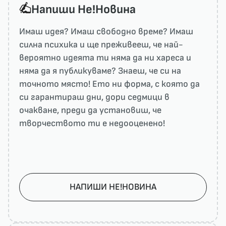
Напиши He!Новина
Имаш идея? Имаш свободно време? Имаш
силна психика и ще преживееш, че най-
вероятно идеята ти няма да ни харесa и
няма да я публикуваме? Знаеш, че си на
точното място! Ето ни форма, с която да
си гарантираш дни, дори седмици в
очакване, преди да установиш, че
творчеството ти е недооценено!
НАПИШИ НЕ!НОВИНА