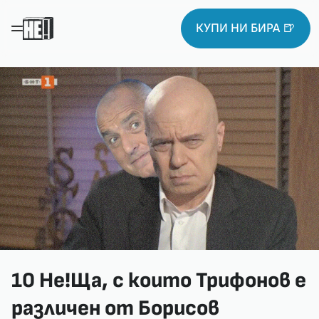
КУПИ НИ БИРА 🍺
10 Не!Ща, с които Трифонов е
различен от Борисов