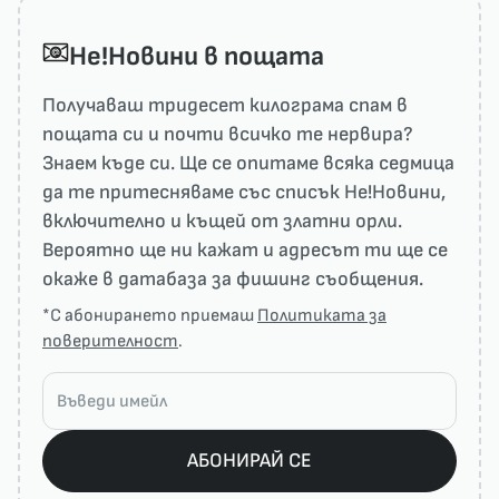
He!Новини в пощата
Получаваш тридесет килограма спам в
пощата си и почти всичко те нервира?
Знаем къде си. Ще се опитаме всяка седмица
да те притесняваме със списък He!Новини,
включително и къщей от златни орли.
Вероятно ще ни кажат и адресът ти ще се
окаже в датабаза за фишинг съобщения.
*С абонирането приемаш
Политиката за
поверителност
.
АБОНИРАЙ СЕ