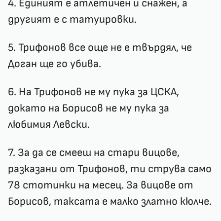
4. Единият е атлетичен и снажен, а
другият е с татуировки.
5. Трифонов все още не е твърдял, че
Доган ще го убива.
6. На Трифонов не му пука за ЦСКА,
докато на Борисов не му пука за
любимия Левски.
7. За да се смееш на стари вицове,
разказани от Трифонов, ти струва само
78 стотинки на месец. За вицове от
Борисов, таксата е малко златно кюлче.