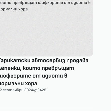
Тарикатски автосервиз продава
лепенки, които превръщат
шофьорите от идиоти в
нормални хора
12 септември 2024
3425