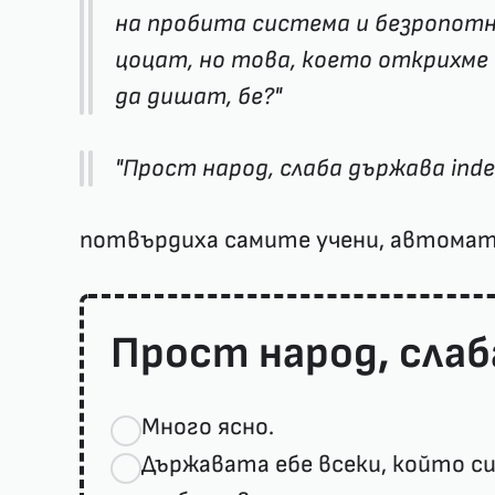
на пробита система и безропотн
цоцат, но това, което открихме 
да дишат, бе?"
"Прост народ, слаба държава inde
потвърдиха самите учени, автомати
Прост народ, слаб
Много ясно.
Държавата ебе всеки, който си 