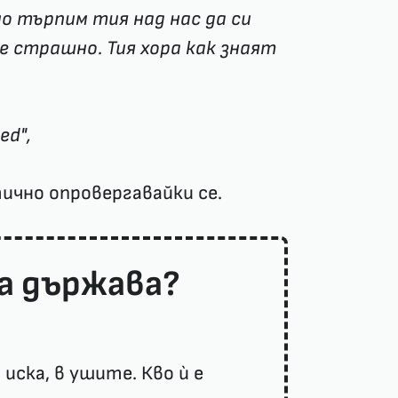
о търпим тия над нас да си
е страшно. Тия хора как знаят
ed",
чно опровергавайки се.
а държава?
иска, в ушите. Кво ѝ е