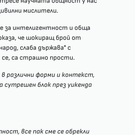
тресе научната общност у нас
цивилни мислители.
ве за интелигентност и обща
оказа, че шокиращ брой от
арод, слаба държава" с
а се, са страшно прости.
в различни форми и контекст,
а сутрешен блок през уикенда
тност, все пак сме се обрекли