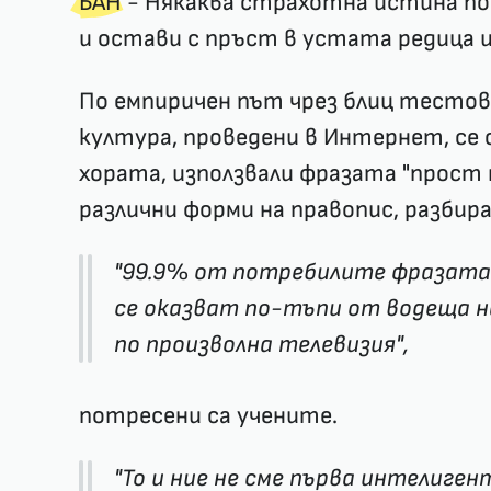
БАН
- Някаква страхотна истина по
и остави с пръст в устата редица 
По емпиричен път чрез блиц тесто
култура, проведени в Интернет, се 
хората, използвали фразата "прост н
различни форми на правопис, разбир
"99.9% от потребилите фразата 
се оказват по-тъпи от водеща н
по произволна телевизия",
потресени са учените.
"То и ние не сме първа интелиген