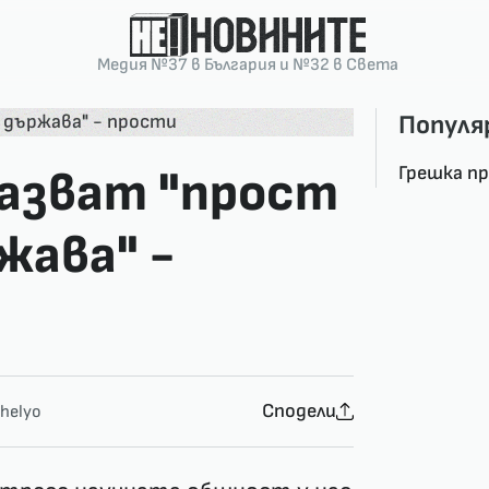
Медия №37 в България и №32 в Света
Популя
Грешка п
казват "прост
жава" -
Сподели
helyo