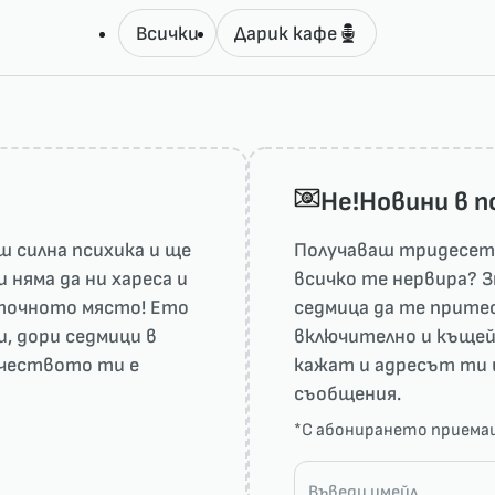
Всички
Дарик кафе
He!Новини в 
 силна психика и ще
Получаваш тридесет 
няма да ни харесa и
всичко те нервира? З
а точното място! Ето
седмица да те притес
и, дори седмици в
включително и къщей
рчеството ти е
кажат и адресът ти 
съобщения.
*С абонирането прием