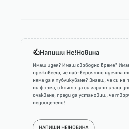
Напиши He!Новина
Имаш идея? Имаш свободно време? Имаш
преживееш, че най-вероятно идеята ти 
няма да я публикуваме? Знаеш, че си н
ни форма, с която да си гарантираш дн
очакване, преди да установиш, че тво
недооценено!
НАПИШИ НЕ!НОВИНА