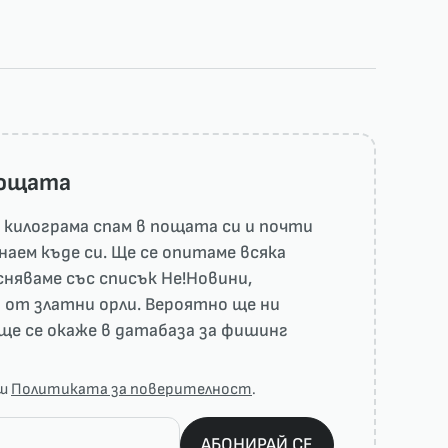
пощата
килограма спам в пощата си и почти
наем къде си. Ще се опитаме всяка
няваме със списък He!Новини,
 от златни орли. Вероятно ще ни
ще се окаже в датабаза за фишинг
аш
Политиката за поверителност
.
АБОНИРАЙ СЕ