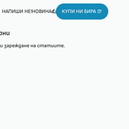
НАПИШИ НЕ!НОВИНА
КУПИ НИ БИРА 🍺
рни
ри зареждане на статиите.