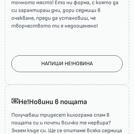
точното място! Ето ни форма, с която да
си гарантираш дни, дори седмици в
очакване, преди да установиш, че
творчеството ти е недооценено!
НАПИШИ НЕ!НОВИНА
He!Новини в пощата
Получаваш тридесет килограма спам в
пощата си и почти всичко те нервира?
Знаем къде си. Ще се опитаме всяка седмица