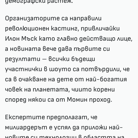
демографски растеж.
Организаторите са направили
революционен кастинг, привличайки
Илон Мъск като главно действащо лице,
а новината вече дава първите си
резултати – всички бъдещи
участнички в шоуто са потвърдили, че
са в очакване на дете от най-богатия
човек на планетата, чиито корени
според някои са от Момин проход.
Експертите предполагат, че
милиардерът е успял да приложи най-
новите си технологии в областта на