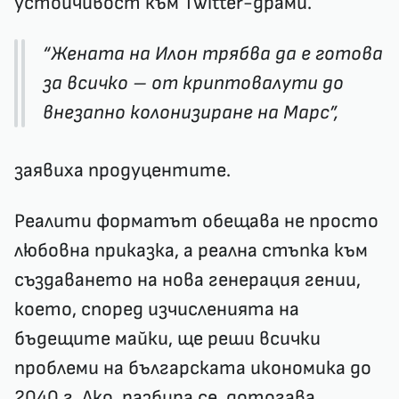
устойчивост към Twitter-драми.
“Жената на Илон трябва да е готова
за всичко – от криптовалути до
внезапно колонизиране на Марс”,
заявиха продуцентите.
Реалити форматът обещава не просто
любовна приказка, а реална стъпка към
създаването на нова генерация гении,
което, според изчисленията на
бъдещите майки, ще реши всички
проблеми на българската икономика до
2040 г. Ако, разбира се, дотогава