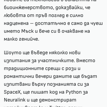
биоинженерството, доказвайки, че
любовта от пръв поглед е силно
надценена – достатъчно е само да чуеш
името Мъск и вече си в очакване на
малко генийче.
Шоуто ще въведе няколко нови
изпитания за участничките. Вместо
традиционните срещи с рози и
романтични вечери дамите ще бъдат
изпитвани върху познанията си за
SpaceX, ще пишат код на Python за
Neuralink и ще демонстрират