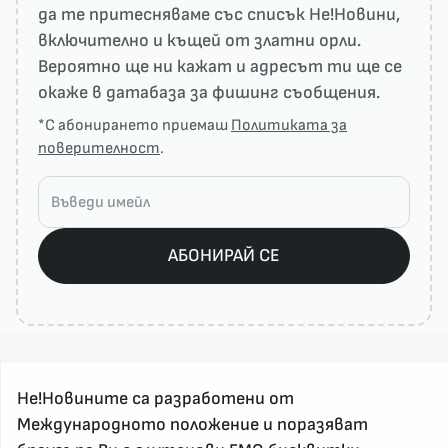
да те притесняваме със списък He!Новини,
включително и къщей от златни орли.
Вероятно ще ни кажат и адресът ти ще се
окаже в датабаза за фишинг съобщения.
*С абонирането приемаш
Политиката за
поверителност
.
АБОНИРАЙ СЕ
Не!Новините са разработени от
Международното положение и поразяват