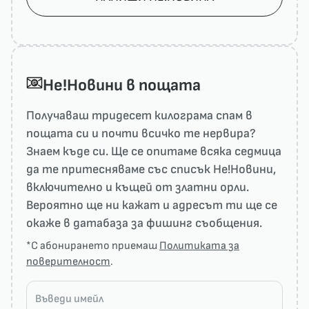
He!Новини в пощата
Получаваш тридесет килограма спам в
пощата си и почти всичко те нервира?
Знаем къде си. Ще се опитаме всяка седмица
да те притесняваме със списък He!Новини,
включително и къщей от златни орли.
Вероятно ще ни кажат и адресът ти ще се
окаже в датабаза за фишинг съобщения.
*С абонирането приемаш
Политиката за
поверителност
.