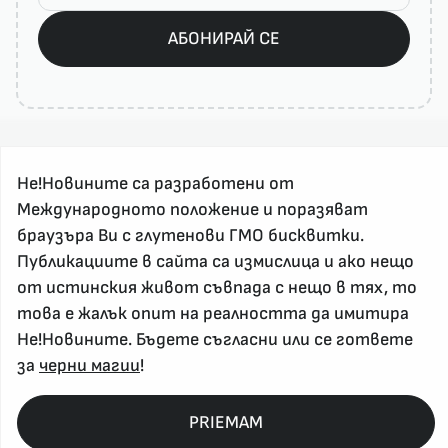
АБОНИРАЙ СЕ
Не!Новините са разработени от
Международното положение и поразяват
браузъра Ви с глутенови ГМО бисквитки.
Публикациите в сайта са измислица и ако нещо
За реклама и връзка с нас, пишете на
от истинския живот съвпада с нещо в тях, то
nenovinite@gmail.com
това е жалък опит на реалността да имитира
Контакт
Не!Новините. Бъдете съгласни или се гответе
За нас
за
черни магии
!
Напиши Не!Новина
Абонирай се
PRIEMAM