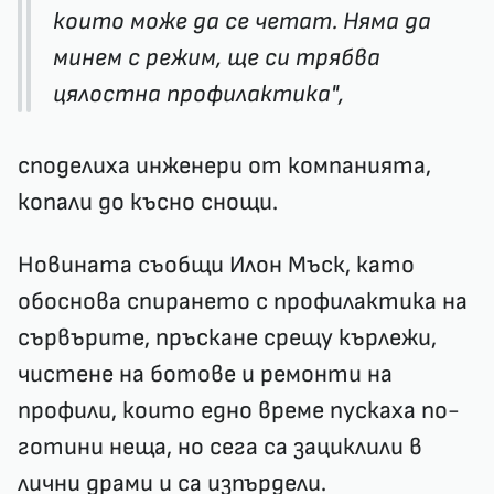
които може да се четат. Няма да
минем с режим, ще си трябва
цялостна профилактика",
споделиха инженери от компанията,
копали до късно снощи.
Новината съобщи Илон Мъск, като
обоснова спирането с профилактика на
сървърите, пръскане срещу кърлежи,
чистене на ботове и ремонти на
профили, които едно време пускаха по-
готини неща, но сега са зациклили в
лични драми и са изпърдели.