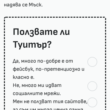
надява се Мъск.
Ползвате ли
Туитър?
Да, много по-добре е от
фейсбук, по-претенциозно и
класно е.
Не, много ми идват
социалните мрежи.
Мен не ползват тия сайтове,
аз съм им много ценна данна.