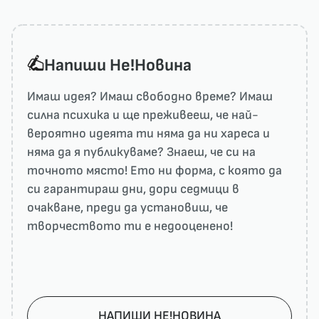
Напиши He!Новина
Имаш идея? Имаш свободно време? Имаш
силна психика и ще преживееш, че най-
вероятно идеята ти няма да ни харесa и
няма да я публикуваме? Знаеш, че си на
точното място! Ето ни форма, с която да
си гарантираш дни, дори седмици в
очакване, преди да установиш, че
творчеството ти е недооценено!
НАПИШИ НЕ!НОВИНА