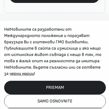
Не!Новините са разработени от
Международното положение и поразяват
браузъра Ви с глутенови ГМО бисквитки.
Публикациите в сайта са измислица и ако нещо
За реклама и връзка с нас, пишете на
от истинския живот съвпада с нещо в тях, то
nenovinite@gmail.com
това е жалък опит на реалността да имитира
Контакт
Не!Новините. Бъдете съгласни или се гответе
За нас
за
черни магии
!
Напиши Не!Новина
Абонирай се
PRIEMAM
SAMO OSNOVNITE
Policy, Rights, etc 2026