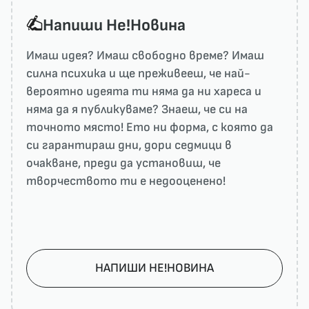
Напиши He!Новина
Имаш идея? Имаш свободно време? Имаш
силна психика и ще преживееш, че най-
вероятно идеята ти няма да ни харесa и
няма да я публикуваме? Знаеш, че си на
точното място! Ето ни форма, с която да
си гарантираш дни, дори седмици в
очакване, преди да установиш, че
творчеството ти е недооценено!
НАПИШИ НЕ!НОВИНА