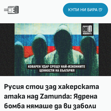
КУПИ НИ БИРА 🍺
Русия стои зад хакерската
атака над Zamunda: Ядрена
бомба нямаше да ви заболи