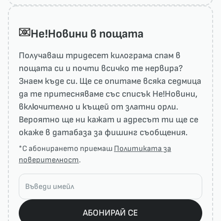
He!Новини в пощата
Получаваш тридесет килограма спам в
пощата си и почти всичко те нервира?
Знаем къде си. Ще се опитаме всяка седмица
да те притесняваме със списък He!Новини,
включително и къщей от златни орли.
Вероятно ще ни кажат и адресът ти ще се
окаже в датабаза за фишинг съобщения.
*С абонирането приемаш
Политиката за
поверителност
.
АБОНИРАЙ СЕ