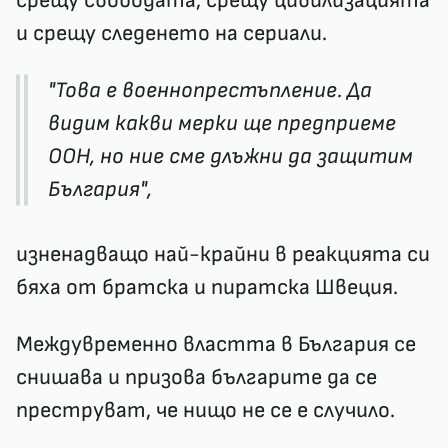
срещу свободата, срещу цивилизацията
и срещу следенето на сериали.
"Това е военнопрестъпление. Да
видим какви мерки ще предприеме
ООН, но ние сме длъжни да защитим
България",
изненадващо най-крайни в реакцията си
бяха от братска и пиратска Швеция.
Междувременно властта в България се
снишава и призова българите да се
преструват, че нищо не се е случило.