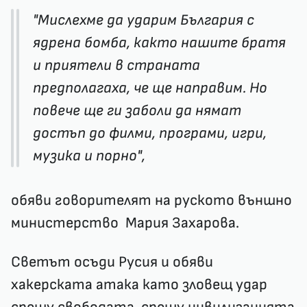
"Мислехме да ударим България с
ядрена бомба, както нашите братя
и приятели в страната
предполагаха, че ще направим. Но
повече ще ги заболи да нямат
достъп до филми, програми, игри,
музика и порно",
обяви говорителят на руското външно
министерство Мария Захарова.
Светът осъди Русия и обяви
хакерската атака като зловещ удар