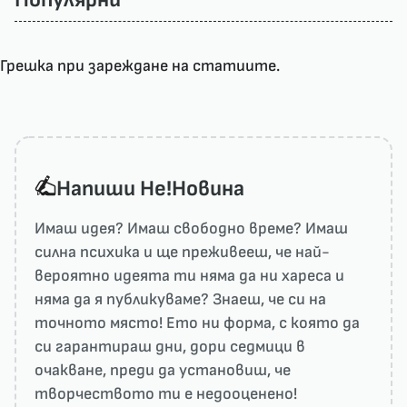
Грешка при зареждане на статиите.
Напиши He!Новина
Имаш идея? Имаш свободно време? Имаш
силна психика и ще преживееш, че най-
вероятно идеята ти няма да ни харесa и
няма да я публикуваме? Знаеш, че си на
точното място! Ето ни форма, с която да
си гарантираш дни, дори седмици в
очакване, преди да установиш, че
творчеството ти е недооценено!