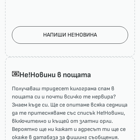
НАПИШИ НЕ!НОВИНА
He!Новини в пощата
Получаваш тридесет килограма спам в
пощата си и почти всичко те нервира?
Знаем къде си. Ще се опитаме всяка седмица
да те притесняваме със списък He!Новини,
включително и къщей от златни орли.
Вероятно ще ни кажат и адресът ти ще се
окаже в датабаза за фишинг съобщения.