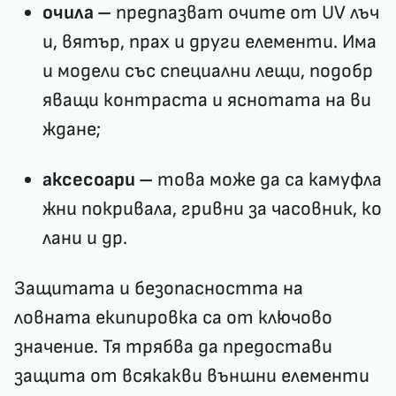
очила –
предпазват очите от UV лъч
и, вятър, прах и други елементи. Има
и модели със специални лещи, подобр
яващи контраста и яснотата на ви
ждане;
аксесоари –
това може да са камуфла
жни покривала, гривни за часовник, ко
лани и др.
Защитата и безопасността на
ловната екипировка са от ключово
значение. Тя трябва да предостави
защита от всякакви външни елементи