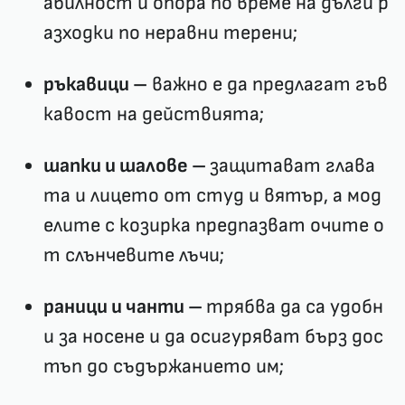
абилност и опора по време на дълги р
азходки по неравни терени;
ръкавици –
важно е да предлагат гъв
кавост на действията;
шапки и шалове –
защитават глава
та и лицето от студ и вятър, а мод
елите с козирка предпазват очите о
т слънчевите лъчи;
раници и чанти –
трябва да са удобн
и за носене и да осигуряват бърз дос
тъп до съдържанието им;