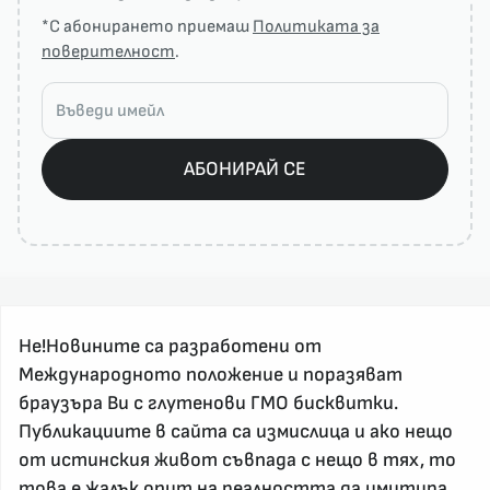
*С абонирането приемаш
Политиката за
поверителност
.
АБОНИРАЙ СЕ
Не!Новините са разработени от
Международното положение и поразяват
браузъра Ви с глутенови ГМО бисквитки.
За реклама и връзка с нас, пишете на
Публикациите в сайта са измислица и ако нещо
nenovinite@gmail.com
от истинския живот съвпада с нещо в тях, то
Контакт
това е жалък опит на реалността да имитира