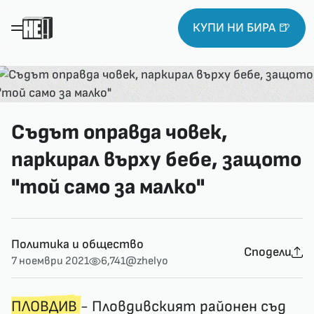
КУПИ НИ БИРА 🍺
Съдът оправда човек,
паркирал върху бебе, защото
"той само за малко"
Политика и общество
Сподели
7 ноември 2021
6,741
@zhelyo
ПЛОВДИВ
- Пловдивският районен съд