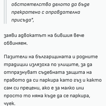
обстоятелство делото да бъде
прекратено с оправдателна
присъда",
заяви адвокатът на бившия вече
обвиняем.
Пазители на българщината и родните
традиции излязоха по улиците, за да
отпразнуват съдебната защита на
правото да си паркира като гъз и както
сам си прецени, ако е за малко или
просто то няма къде да се паркира,
чуек.