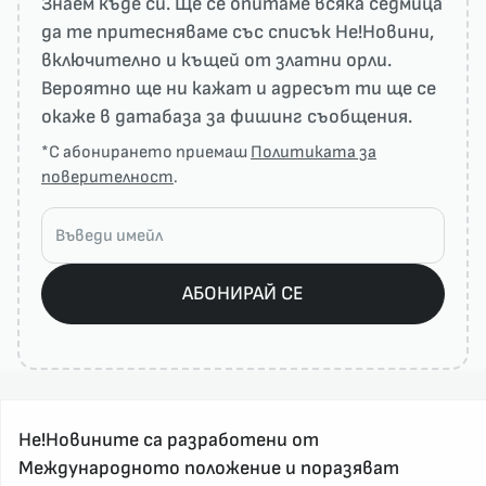
Знаем къде си. Ще се опитаме всяка седмица
да те притесняваме със списък He!Новини,
включително и къщей от златни орли.
Вероятно ще ни кажат и адресът ти ще се
окаже в датабаза за фишинг съобщения.
*С абонирането приемаш
Политиката за
поверителност
.
АБОНИРАЙ СЕ
Не!Новините са разработени от
Международното положение и поразяват