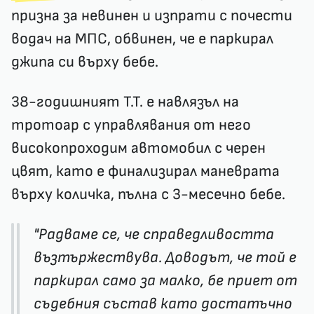
призна за невинен и изпрати с почести
водач на МПС, обвинен, че е паркирал
джипа си върху бебе.
38-годишният Т.Т. е навлязъл на
тротоар с управлявания от него
високопроходим автомобил с черен
цвят, като е финализирал маневрата
върху количка, пълна с 3-месечно бебе.
"Радваме се, че справедливостта
възтържествува. Доводът, че той е
паркирал само за малко, бе приет от
съдебния състав като достатъчно