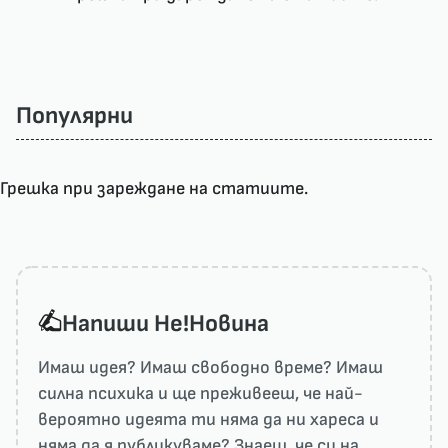
Популярни
Грешка при зареждане на статиите.
Напиши He!Новина
Имаш идея? Имаш свободно време? Имаш
силна психика и ще преживееш, че най-
вероятно идеята ти няма да ни харесa и
няма да я публикуваме? Знаеш, че си на