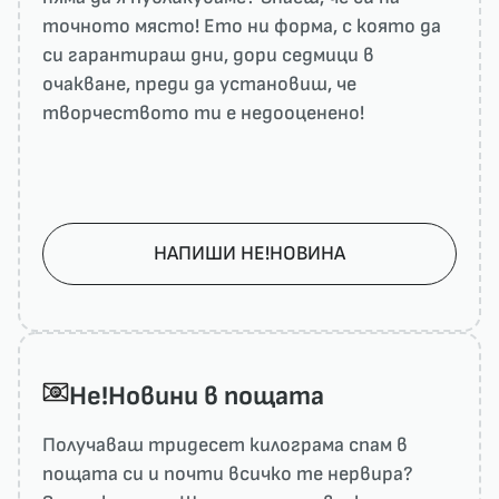
точното място! Ето ни форма, с която да
си гарантираш дни, дори седмици в
очакване, преди да установиш, че
творчеството ти е недооценено!
НАПИШИ НЕ!НОВИНА
He!Новини в пощата
Получаваш тридесет килограма спам в
пощата си и почти всичко те нервира?