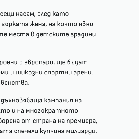
сеци насам, след като
 горката жена, на която явно
те места в детските градини
роени с европари, ще бъдат
еми и шикозни спортни арени,
рвенства.
вдъхновяваща кампания на
акто и на многократното
борена от страна на премиера,
вата спечели купчина милиарди.