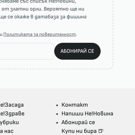
няваме със списък He!Новини,
 от златни орли. Вероятно ще ни
ще се окаже в датабаза за фишинг
аш
Политиката за поверителност
.
АБОНИРАЙ СЕ
е!Засада
Контакт
е!Здраве
Напиши Не!Новина
убрики
Абонирай се
а нас
Купи ни бира 🍺