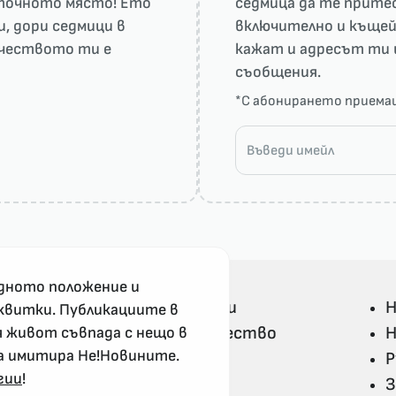
а точното място! Ето
седмица да те притес
и, дори седмици в
включително и къщей
рчеството ти е
кажат и адресът ти 
съобщения.
*С абонирането прием
дното положение и
Всички Не!Новини
Н
квитки. Публикациите в
Политика и общество
Н
я живот съвпада с нещо в
а имитира Не!Новините.
Свят
Р
гии
!
Не!Ука и култура
З