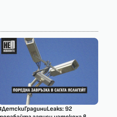
#ДетскиГрадиниLeaks: 92
терабайта записи изтекоха в