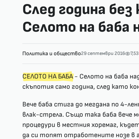
След година без
Селото на баба 
Политика и общество
29 септември 2016
7,5
СЕЛОТО НА БАБА
- Селото на баба на
скъпотия само година, след като к
Вече баба стига до мегдана по 4-ле
влак-стрела. Също така баба вече мо
процедури в местния хоремаг, къдет
да си топят отработените нозе в а