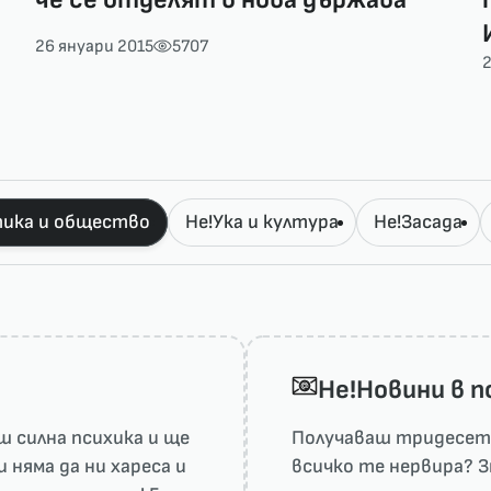
26 януари 2015
5707
2
ика и общество
Не!Ука и култура
Не!Засада
He!Новини в 
 силна психика и ще
Получаваш тридесет 
няма да ни харесa и
всичко те нервира? З