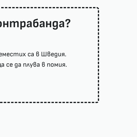
контрабанда?
еместих са в Шведия.
а се да плува в помия.