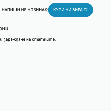
НАПИШИ НЕ!НОВИНА
КУПИ НИ БИРА 🍺
рни
ри зареждане на статиите.