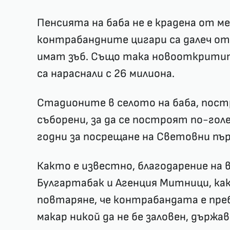
Пенсията на баба не е крадена от ме
контрабандните цигари са далеч от
имат зъб. Също така новооткрити
са нараснали с 26 милиона.
Стадионите в селото на баба, пост
съборени, за да се построят по-гол
годни за посрещане на Световни пъ
Както е известно, благодарение на 
Булгартабак и Агенция Митници, к
повтаряне, че контрабандата е пре
макар никой да не бе заловен, държа