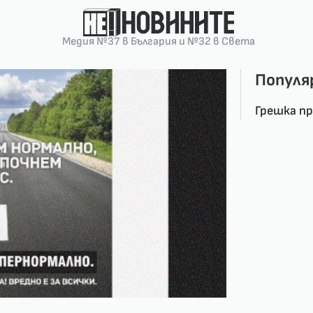
Медия №37 в България и №32 в Света
Популя
Грешка п