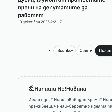
пречи на депутатите да
работят
10 декември 2025
2117
Всички
Свят
Полит
Напиши He!Новина
Имаш идея? Имаш свободно време? Имаш
преживееш, че най-вероятно идеята ти 