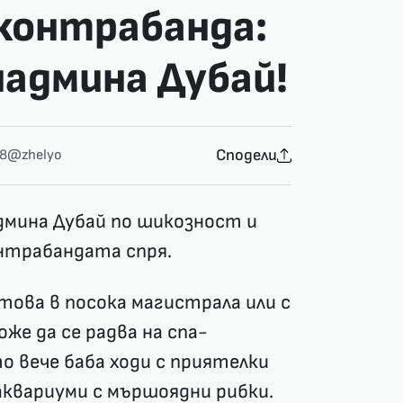
 контрабанда:
надмина Дубай!
Сподели
38
@zhelyo
дмина Дубай по шикозност и
онтрабандата спря.
нтова в посока магистрала или с
же да се радва на спа-
о вече баба ходи с приятелки
квариуми с мършоядни рибки.