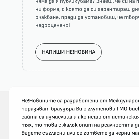
няма да я публикуваме? Знаеш, че си н
ни форма, с която да си гарантираш дн
очакване, преди да установиш, че тво
недооценено!
НАПИШИ НЕ!НОВИНА
Не!Новините са разработени от Междунаро
поразяват браузъра Ви с глутенови ГМО бис
сайта са измислица и ако нещо от истински
За реклама и връзка с нас, пишете на
тях, то това е жалък опит на реалността д
nenovinite@gmail.com
Бъдете съгласни или се гответе за
черни ма