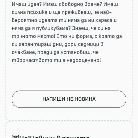
Имаш идея? Имаш свободно време? Имаш
силна психика и ще преживееш, че най-
вероятно идеята ти няма да ни харесa и
няма да я публикуваме? Знаеш, че си на
точното място! Ето ни форма, с която да
си гарантираш дни, дори седмици в
очакване, преди да установиш, че
творчеството ти е недооценено!
НАПИШИ НЕ!НОВИНА