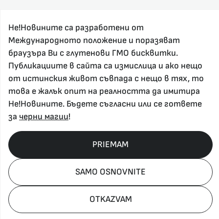
Не!Новините са разработени от
Международното положение и поразяват
браузъра Ви с глутенови ГМО бисквитки.
Публикациите в сайта са измислица и ако нещо
За реклама и връзка с нас, пишете на
от истинския живот съвпада с нещо в тях, то
nenovinite@gmail.com
това е жалък опит на реалността да имитира
Контакт
Не!Новините. Бъдете съгласни или се гответе
За нас
за
черни магии
!
Напиши Не!Новина
Абонирай се
PRIEMAM
SAMO OSNOVNITE
Policy, Rights, etc 2026
OTKAZVAM