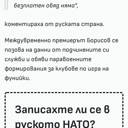
безплатен обяд няма",
коментираха от руската страна.
Междувременно премиерът Борисов се
позова на данни от подчинените си
служби и обяви паравоенните
формирования за клубове по игра на
фунийки.
Записахте ли се в
руското НАТО?