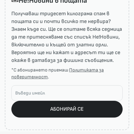
He!Новини в пощата
Получаваш тридесет килограма спам в
пощата си и почти всичко те нервира?
Знаем къде си. Ще се опитаме всяка седмица
да те притесняваме със списък He!Новини,
включително и къщей от златни орли.
Вероятно ще ни кажат и адресът ти ще се
окаже в датабаза за фишинг съобщения.
*С абонирането приемаш
Политиката за
поверителност
.
АБОНИРАЙ СЕ