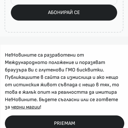
АБОНИРАЙ СЕ
Не!Новините са разработени от
Международното положение и поразяват
браузъра Ви с глутенови ГМО бисквитки.
За реклама и връзка с нас, пишете на
Публикациите в сайта са измислица и ако нещо
nenovinite@gmail.com
от истинския живот съвпада с нещо в тях, то
Контакт
това е жалък опит на реалността да имитира
За нас
Не!Новините. Бъдете съгласни или се гответе
за
черни магии
!
Напиши Не!Новина
Абонирай се
PRIEMAM