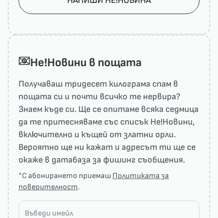
НАПИШИ НЕ!НОВИНА
He!Новини в пощата
Получаваш тридесет килограма спам в
пощата си и почти всичко те нервира?
Знаем къде си. Ще се опитаме всяка седмица
да те притесняваме със списък He!Новини,
включително и къщей от златни орли.
Вероятно ще ни кажат и адресът ти ще се
окаже в датабаза за фишинг съобщения.
*С абонирането приемаш
Политиката за
поверителност
.