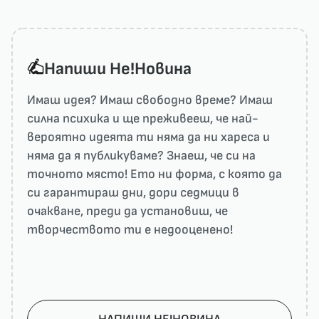
Напиши He!Новина
Имаш идея? Имаш свободно време? Имаш
силна психика и ще преживееш, че най-
вероятно идеята ти няма да ни харесa и
няма да я публикуваме? Знаеш, че си на
точното място! Ето ни форма, с която да
си гарантираш дни, дори седмици в
очакване, преди да установиш, че
творчеството ти е недооценено!