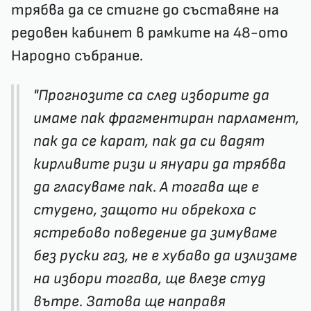
трябва да се стигне до съставяне на
редовен кабинет в рамките на 48-ото
Народно събрание.
"Прогнозите са след изборите да
имаме пак фрагментиран парламент,
пак да се карат, пак да си вадят
кирливите ризи и януари да трябва
да гласуваме пак. А тогава ще е
студено, защото ни обрекоха с
ястребово поведение да зимуваме
без руски газ, не е хубаво да излизаме
на избори тогава, ще влезе студ
вътре. Затова ще направя