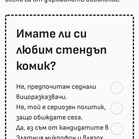
Имате ли си
любим стендъп
комик?
Не, предпочитам седнали
вицоразказвачи.
Не, той е сериозен политик,
защо обиждате сега.
Да, аз съм от кандидатите в
Златния микрофон и влязох