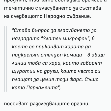
тематично с гласуването за състава
на следващото Народно събрание.
"Става въпрос за гласуването за
наградата "Златен микрофон", в
което се приканват хората да
подкрепят стендъп комици - в общи
линии това са хора, които говорят
щуротии на други, които често си
плащат за целия този фарс. Също
като Парламента",
посочват разследващите органи.