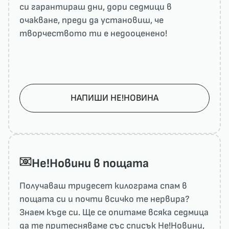
си гарантираш дни, дори седмици в
очакване, преди да установиш, че
творчеството ти е недооценено!
НАПИШИ НЕ!НОВИНА
He!Новини в пощата
Получаваш тридесет килограма спам в
пощата си и почти всичко те нервира?
Знаем къде си. Ще се опитаме всяка седмица
да те притесняваме със списък He!Новини,