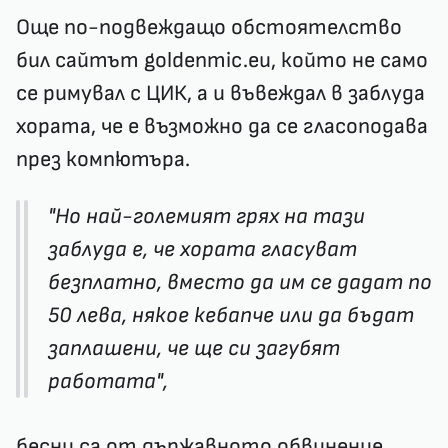
Още по-подвеждащо обстоятелство
бил сайтът
goldenmic.eu,
който не само
се римувал с ЦИК, а и въвеждал в заблуда
хората, че е възможно да се гласоподава
през компютъра.
"Но най-големият грях на тази
заблуда е, че хората гласуват
безплатно, вместо да им се дадат по
50 лева, някое кебапче или да бъдат
заплашени, че ще си загубят
работата",
бесни са от държавното обвинение.