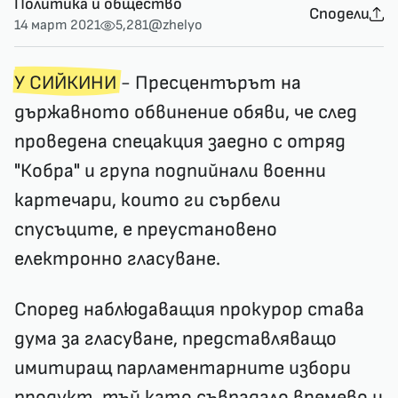
Политика и общество
Сподели
14 март 2021
5,281
@zhelyo
У СИЙКИНИ
- Пресцентърът на
държавното обвинение обяви, че след
проведена спецакция заедно с отряд
"Кобра" и група подпийнали военни
картечари, които ги сърбели
спусъците, е преустановено
електронно гласуване.
Според наблюдаващия прокурор става
дума за гласуване, представляващо
имитиращ парламентарните избори
продукт, тъй като съвпадало времево и