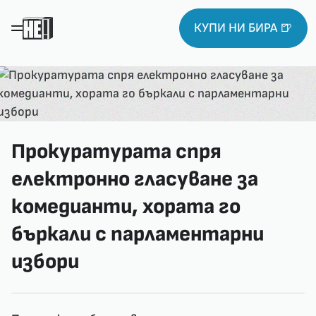
КУПИ НИ БИРА 🍺
Прокуратурата спря
електронно гласуване за
комедианти, хората го
бъркали с парламентарни
избори