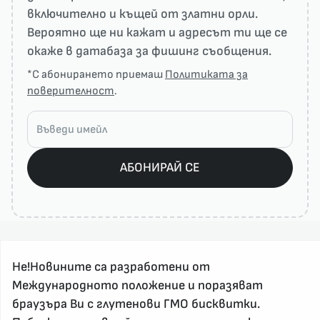
включително и къщей от златни орли.
Вероятно ще ни кажат и адресът ти ще се
окаже в датабаза за фишинг съобщения.
*С абонирането приемаш
Политиката за
поверителност
.
АБОНИРАЙ СЕ
Не!Новините са разработени от
Международното положение и поразяват
браузъра Ви с глутенови ГМО бисквитки.