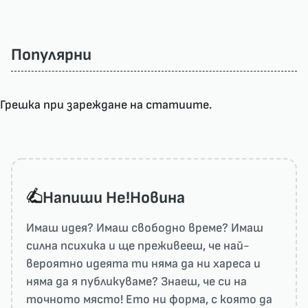
Популярни
Грешка при зареждане на статиите.
Напиши He!Новина
Имаш идея? Имаш свободно време? Имаш
силна психика и ще преживееш, че най-
вероятно идеята ти няма да ни харесa и
няма да я публикуваме? Знаеш, че си на
точното място! Ето ни форма, с която да