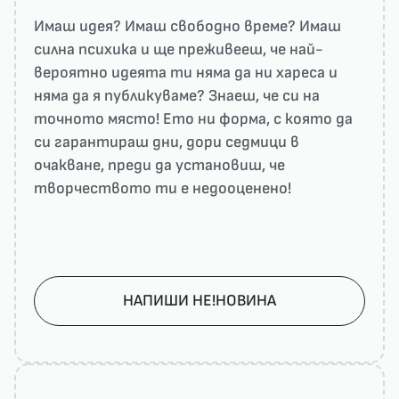
Имаш идея? Имаш свободно време? Имаш
силна психика и ще преживееш, че най-
вероятно идеята ти няма да ни харесa и
няма да я публикуваме? Знаеш, че си на
точното място! Ето ни форма, с която да
си гарантираш дни, дори седмици в
очакване, преди да установиш, че
творчеството ти е недооценено!
НАПИШИ НЕ!НОВИНА