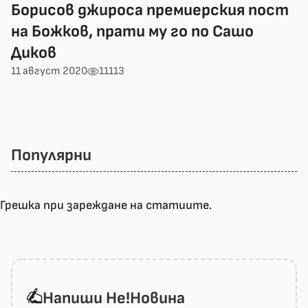
Борисов джироса премиерския пост
на Божков, прати му го по Сашо
Диков
11 август 2020
11113
Популярни
Грешка при зареждане на статиите.
Напиши He!Новина