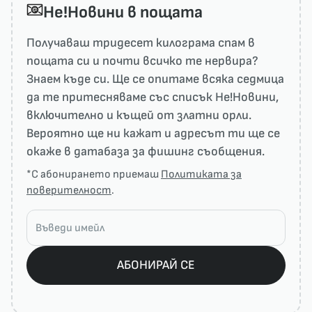
He!Новини в пощата
Получаваш тридесет килограма спам в
пощата си и почти всичко те нервира?
Знаем къде си. Ще се опитаме всяка седмица
да те притесняваме със списък He!Новини,
включително и къщей от златни орли.
Вероятно ще ни кажат и адресът ти ще се
окаже в датабаза за фишинг съобщения.
*С абонирането приемаш
Политиката за
поверителност
.
АБОНИРАЙ СЕ