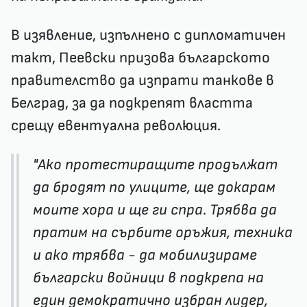
В изявление, изпълнено с дипломатичен
такт, Пеевски призова българското
правителство да изпрати танкове в
Белград, за да подкрепят властта
срещу евентуална революция.
"Ако протестиращите продължат
да бродят по улиците, ще докарам
моите хора и ще ги спра. Трябва да
пратим на сърбите оръжия, техника
и ако трябва - да мобилизираме
български войници в подкрепа на
един демократично избран лидер,