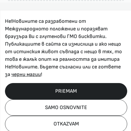
Не!Новините са разработени от
Международното положение и поразяват
браузъра Ви с глутенови ГМО бисквитки.
Публикациите в сайта са измислица и ако нещо
За реклама и връзка с нас, пишете на
от истинския живот съвпада с нещо в тях, то
nenovinite@gmail.com
това е жалък опит на реалността да имитира
Контакт
Не!Новините. Бъдете съгласни или се гответе
За нас
за
черни магии
!
Напиши Не!Новина
Абонирай се
PRIEMAM
SAMO OSNOVNITE
Policy, Rights, etc 2026
OTKAZVAM