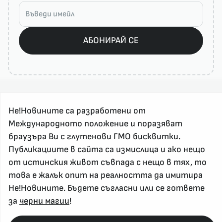
АБОНИРАЙ СЕ
Не!Новините са разработени от
Международното положение и поразяват
браузъра Ви с глутенови ГМО бисквитки.
Публикациите в сайта са измислица и ако нещо
За реклама и връзка с нас, пишете на
от истинския живот съвпада с нещо в тях, то
nenovinite@gmail.com
това е жалък опит на реалността да имитира
Контакт
Не!Новините. Бъдете съгласни или се гответе
За нас
за
черни магии
!
Напиши Не!Новина
Абонирай се