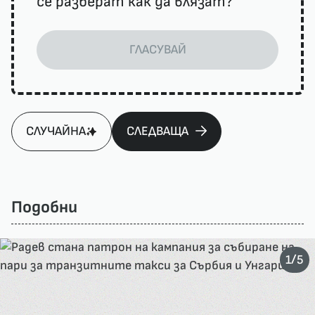
се разберат как да влязат?
ГЛАСУВАЙ
СЛУЧАЙНА
СЛЕДВАЩА
Подобни
/
1
5