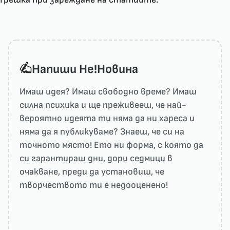
Напиши He!Новина
Имаш идея? Имаш свободно време? Имаш
силна психика и ще преживееш, че най-
вероятно идеята ти няма да ни харесa и
няма да я публикуваме? Знаеш, че си на
точното място! Ето ни форма, с която да
си гарантираш дни, дори седмици в
очакване, преди да установиш, че
творчеството ти е недооценено!