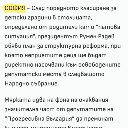
СОФИЯ
- След поредното класиране за
детски градини в столицата,
определено от родители като “патова
ситуация”, президентът Румен Радев
обяви план за структурна реформа, при
която неприетите деца ще бъдат
директно насочвани към освободените
депутатски места в следващото
Народно събрание.
Мярката идва на фона на очаквания
значителна част от депутатите на
“Прогресивна България” да преминат