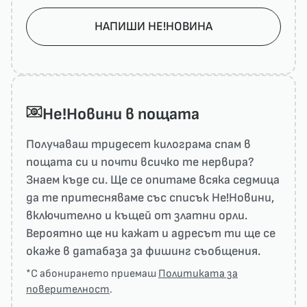
НАПИШИ НЕ!НОВИНА
He!Новини в пощата
Получаваш тридесет килограма спам в
пощата си и почти всичко те нервира?
Знаем къде си. Ще се опитаме всяка седмица
да те притесняваме със списък He!Новини,
включително и къщей от златни орли.
Вероятно ще ни кажат и адресът ти ще се
окаже в датабаза за фишинг съобщения.
*С абонирането приемаш
Политиката за
поверителност
.