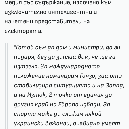
медия със съдържание, насочено към
изключително интелигентни и
начетени представители на
електората.
"Готов съм да дам и министри, да ги
подаря, без да заплашвам, че ще ги
изтегля. За международното
положение номинирам Гонзо, защото
стабилизира ситуацията и на Запад,
и на Изток, 2 точки от единия до
другия край на Европа извади. За
спорта може да сложим някой
украински бежанец, очевидно умеят