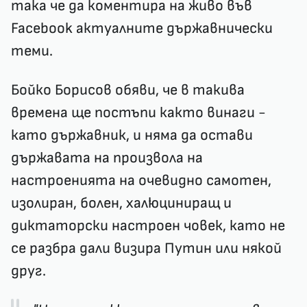
така че да коментира на живо във
Facebook актуалните държавнически
теми.
Бойко Борисов обяви, че в такива
времена ще постъпи както винаги -
като държавник, и няма да остави
държавата на произвола на
настроенията на очевидно самотен,
изолиран, болен, халюциниращ и
диктаторски настроен човек, като не
се разбра дали визира Путин или някой
друг.