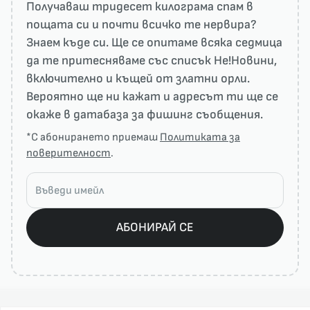
Получаваш тридесет килограма спам в
пощата си и почти всичко те нервира?
Знаем къде си. Ще се опитаме всяка седмица
да те притесняваме със списък He!Новини,
включително и къщей от златни орли.
Вероятно ще ни кажат и адресът ти ще се
окаже в датабаза за фишинг съобщения.
*С абонирането приемаш
Политиката за
поверителност
.
АБОНИРАЙ СЕ