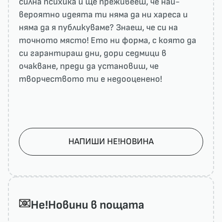
силна психика и ще преживееш, че най-
вероятно идеята ти няма да ни харесa и
няма да я публикуваме? Знаеш, че си на
точното място! Ето ни форма, с която да
си гарантираш дни, дори седмици в
очакване, преди да установиш, че
творчеството ти е недооценено!
НАПИШИ НЕ!НОВИНА
He!Новини в пощата