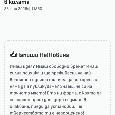
в колата
23 юни 2026
11860
Напиши He!Новина
Имаш идея? Имаш свободно време? Имаш
силна психика и ще преживееш, че най-
вероятно идеята ти няма да ни харесa и
няма да я публикуваме? Знаеш, че си на
точното място! Ето ни форма, с която да
си гарантираш дни, дори седмици в
очакване, преди да установиш, че
творчеството ти е недооценено!