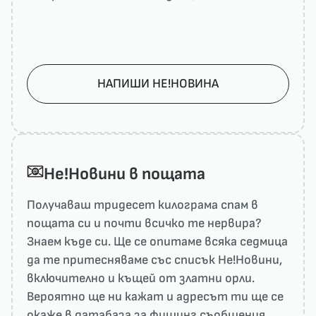
НАПИШИ НЕ!НОВИНА
He!Новини в пощата
Получаваш тридесет килограма спам в
пощата си и почти всичко те нервира?
Знаем къде си. Ще се опитаме всяка седмица
да те притесняваме със списък He!Новини,
включително и къщей от златни орли.
Вероятно ще ни кажат и адресът ти ще се
окаже в датабаза за фишинг съобщения.