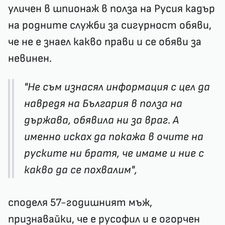
уличен в шпионаж в полза на Русия кадър
на родните служби за сигурност обяви,
че не е знаел какво прави и се обяви за
невинен.
"Не съм изнасял информация с цел да
навредя на България в полза на
държава, обявила ни за враг. А
именно исках да покажа в очите на
руските ни братя, че имаме и ние с
какво да се похвалим",
споделя 57-годишният мъж,
признавайки, че е русофил и е огорчен