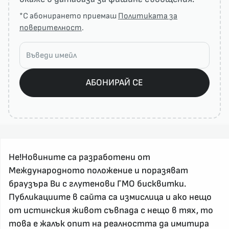
*С абонирането приемаш
Политиката за
поверителност
.
АБОНИРАЙ СЕ
Не!Новините са разработени от
Международното положение и поразяват
браузъра Ви с глутенови ГМО бисквитки.
Публикациите в сайта са измислица и ако нещо
За реклама и връзка с нас, пишете на
nenovinite@gmail.com
от истинския живот съвпада с нещо в тях, то
Контакт
това е жалък опит на реалността да имитира