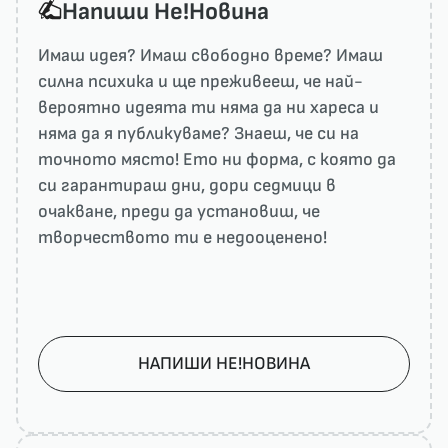
Напиши He!Новина
Имаш идея? Имаш свободно време? Имаш
силна психика и ще преживееш, че най-
вероятно идеята ти няма да ни харесa и
няма да я публикуваме? Знаеш, че си на
точното място! Ето ни форма, с която да
си гарантираш дни, дори седмици в
очакване, преди да установиш, че
творчеството ти е недооценено!
НАПИШИ НЕ!НОВИНА