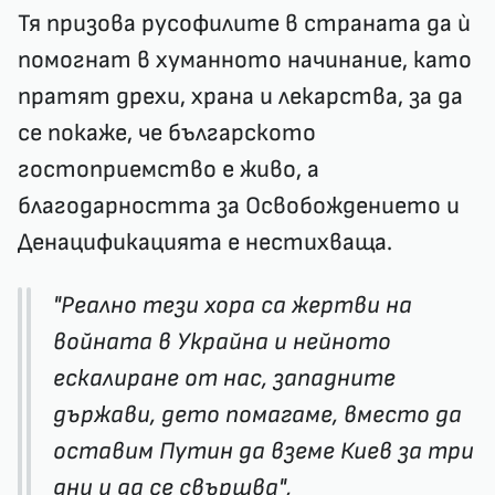
Тя призова русофилите в страната да ѝ
помогнат в хуманното начинание, като
пратят дрехи, храна и лекарства, за да
се покаже, че българското
гостоприемство е живо, а
благодарността за Освобождението и
Денацификацията е нестихваща.
"Реално тези хора са жертви на
войната в Украйна и нейното
ескалиране от нас, западните
държави, дето помагаме, вместо да
оставим Путин да вземе Киев за три
дни и да се свършва",