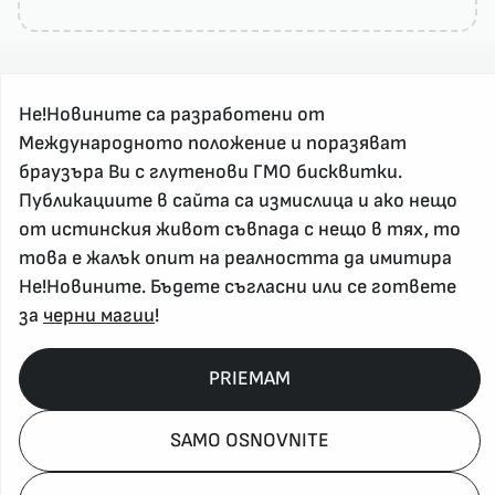
Не!Новините са разработени от
Международното положение и поразяват
браузъра Ви с глутенови ГМО бисквитки.
Публикациите в сайта са измислица и ако нещо
За реклама и връзка с нас, пишете на
от истинския живот съвпада с нещо в тях, то
nenovinite@gmail.com
това е жалък опит на реалността да имитира
Контакт
Не!Новините. Бъдете съгласни или се гответе
За нас
за
черни магии
!
Напиши Не!Новина
Абонирай се
PRIEMAM
SAMO OSNOVNITE
Policy, Rights, etc 2026