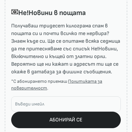
He!Новини в пощата
Получаваш тридесет килограма спам в
пощата си и почти всичко те нервира?
Знаем къде си. Ще се опитаме всяка седмица
да те притесняваме със списък He!Новини,
включително и къщей от златни орли.
Вероятно ще ни кажат и адресът ти ще се
окаже в датабаза за фишинг съобщения.
*С абонирането приемаш
Политиката за
поверителност
.
АБОНИРАЙ СЕ