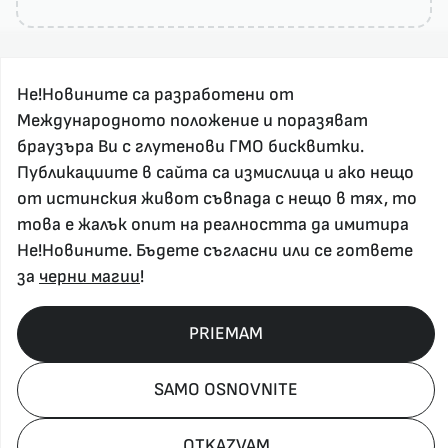
Не!Новините са разработени от
Международното положение и поразяват
браузъра Ви с глутенови ГМО бисквитки.
Публикациите в сайта са измислица и ако нещо
За реклама и връзка с нас, пишете на
от истинския живот съвпада с нещо в тях, то
nenovinite@gmail.com
това е жалък опит на реалността да имитира
Контакт
Не!Новините. Бъдете съгласни или се гответе
За нас
за
черни магии
!
Напиши Не!Новина
Абонирай се
PRIEMAM
SAMO OSNOVNITE
Policy, Rights, etc 2026
OTKAZVAM