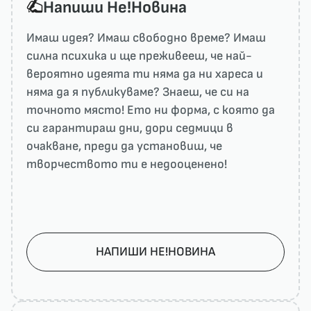
Напиши He!Новина
Имаш идея? Имаш свободно време? Имаш
силна психика и ще преживееш, че най-
вероятно идеята ти няма да ни харесa и
няма да я публикуваме? Знаеш, че си на
точното място! Ето ни форма, с която да
си гарантираш дни, дори седмици в
очакване, преди да установиш, че
творчеството ти е недооценено!
НАПИШИ НЕ!НОВИНА