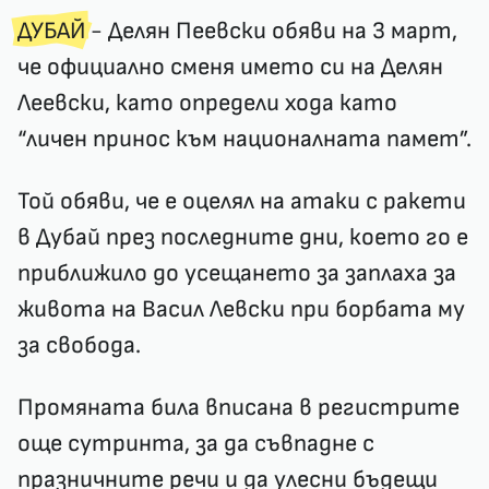
ДУБАЙ
- Делян Пеевски обяви на 3 март,
че официално сменя името си на Делян
Леевски, като определи хода като
“личен принос към националната памет”.
Той обяви, че е оцелял на атаки с ракети
в Дубай през последните дни, което го е
приближило до усещането за заплаха за
живота на Васил Левски при борбата му
за свобода.
Промяната била вписана в регистрите
още сутринта, за да съвпадне с
празничните речи и да улесни бъдещи