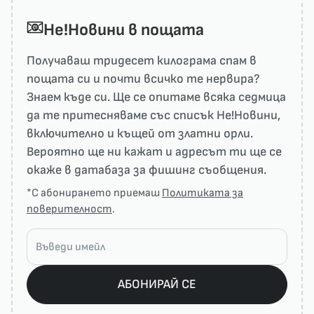
He!Новини в пощата
Получаваш тридесет килограма спам в
пощата си и почти всичко те нервира?
Знаем къде си. Ще се опитаме всяка седмица
да те притесняваме със списък He!Новини,
включително и къщей от златни орли.
Вероятно ще ни кажат и адресът ти ще се
окаже в датабаза за фишинг съобщения.
*С абонирането приемаш
Политиката за
поверителност
.
АБОНИРАЙ СЕ