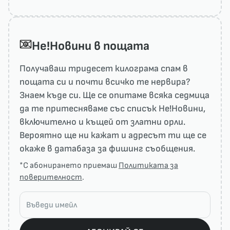
He!Новини в пощата
Получаваш тридесет килограма спам в
пощата си и почти всичко те нервира?
Знаем къде си. Ще се опитаме всяка седмица
да те притесняваме със списък He!Новини,
включително и къщей от златни орли.
Вероятно ще ни кажат и адресът ти ще се
окаже в датабаза за фишинг съобщения.
*С абонирането приемаш
Политиката за
поверителност
.