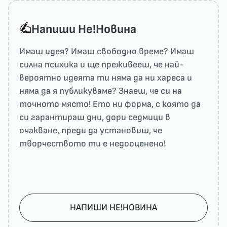
Напиши He!Новина
Имаш идея? Имаш свободно време? Имаш
силна психика и ще преживееш, че най-
вероятно идеята ти няма да ни харесa и
няма да я публикуваме? Знаеш, че си на
точното място! Ето ни форма, с която да
си гарантираш дни, дори седмици в
очакване, преди да установиш, че
творчеството ти е недооценено!
НАПИШИ НЕ!НОВИНА