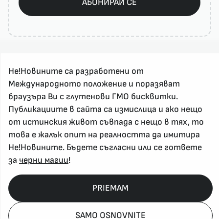
АБОНИРАЙ СЕ
Не!Новините са разработени от
Международното положение и поразяват
браузъра Ви с глутенови ГМО бисквитки.
Публикациите в сайта са измислица и ако нещо
За реклама и връзка с нас, пишете на
от истинския живот съвпада с нещо в тях, то
nenovinite@gmail.com
това е жалък опит на реалността да имитира
Контакт
Не!Новините. Бъдете съгласни или се гответе
За нас
за
черни магии
!
Напиши Не!Новина
Абонирай се
PRIEMAM
SAMO OSNOVNITE
Policy, Rights, etc 2026