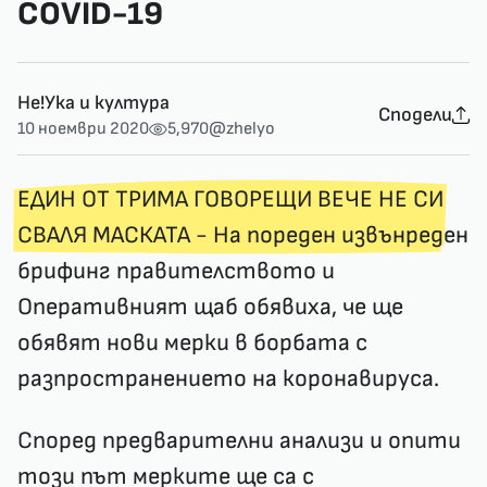
COVID-19
Не!Ука и култура
Сподели
10 ноември 2020
5,970
@zhelyo
ЕДИН ОТ ТРИМА ГОВОРЕЩИ ВЕЧЕ НЕ СИ
СВАЛЯ МАСКАТА
- На пореден извънреден
брифинг правителството и
Оперативният щаб обявиха, че ще
обявят нови мерки в борбата с
разпространението на коронавируса.
Според предварителни анализи и опити
този път мерките ще са с