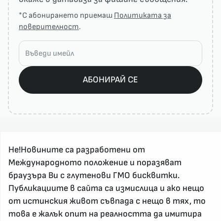
*С абонирането приемаш
Политиката за
поверителност
.
АБОНИРАЙ СЕ
Не!Новините са разработени от
Международното положение и поразяват
браузъра Ви с глутенови ГМО бисквитки.
Публикациите в сайта са измислица и ако нещо
За реклама и връзка с нас, пишете на
от истинския живот съвпада с нещо в тях, то
nenovinite@gmail.com
това е жалък опит на реалността да имитира
Контакт