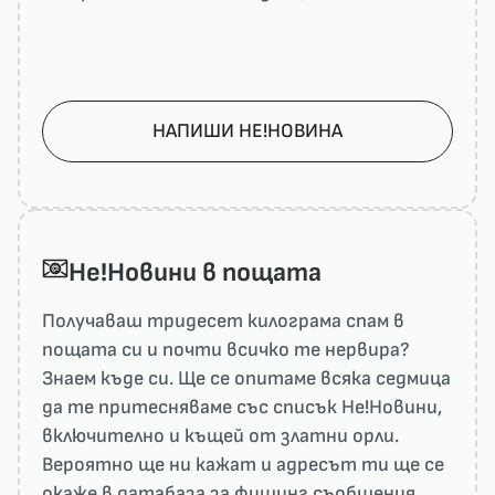
НАПИШИ НЕ!НОВИНА
He!Новини в пощата
Получаваш тридесет килограма спам в
пощата си и почти всичко те нервира?
Знаем къде си. Ще се опитаме всяка седмица
да те притесняваме със списък He!Новини,
включително и къщей от златни орли.
Вероятно ще ни кажат и адресът ти ще се
окаже в датабаза за фишинг съобщения.