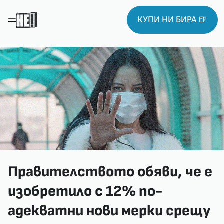
КУПИ НИ БИРА 🍺
Правителството обяви, че е
изобретило с 12% по-
адекватни нови мерки срещу