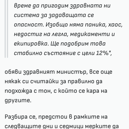
време да пригодим здравната ни
система за задаващата се
опасност. Изобщо няма паника, хаос,
недостиг на легла, медикаменти и
екипировка. Ще подобрим това
стабилно състояние с цели 12%",
обяви здравният министър, все още
някак си считайки за правилно да
подхожда с тон, с който се кара на
другите.
Разбира се, предстои в рамките на
следващите дни и седмици мерките да