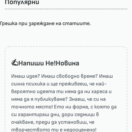
Популярни
Грешка при зареждане на статиите.
Напиши He!Новина
Имаш идея? Имаш свободно време? Имаш
силна психика и ще преживееш, че най-
вероятно идеята ти няма да ни харесa и
няма да я публикуваме? Знаеш, че си на
точното място! Ето ни форма, с която да
си гарантираш дни, дори седмици в
очакване, преди да установиш, че
творчеството ти е недооценено!