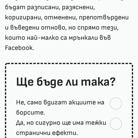
бъдат разписани, разяснени,
коригирани, отменени, препотвърдени
и въведени отново, но спрямо тези,
които най-малко са мрънкали във
Facebook.
Ще бъде ли така?
Не, само вдигат акциите на
борсите.
Да, но сигурно ще има тежки
странични ефекти.