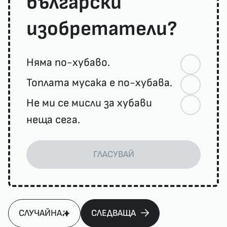
български
изобретатели?
Няма по-хубаво.
Топлата мусака е по-хубава.
Не ми се мисли за хубави
неща сега.
ГЛАСУВАЙ
СЛУЧАЙНА
СЛЕДВАЩА