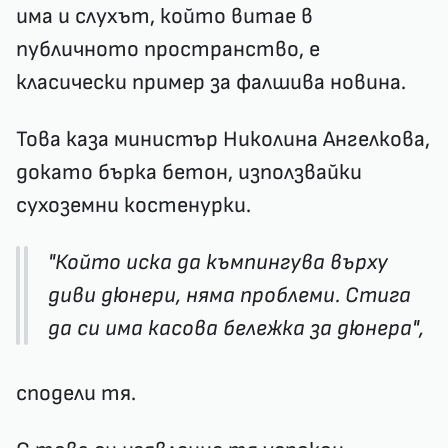
има и слухът, който витае в
публичното пространство, е
класически пример за фалшива новина.
Това каза министър Николина Ангелкова,
докато бърка бетон, използвайки
сухоземни костенурки.
"Който иска да къмпингува върху
диви дюнери, няма проблеми. Стига
да си има касова бележка за дюнера",
сподели тя.