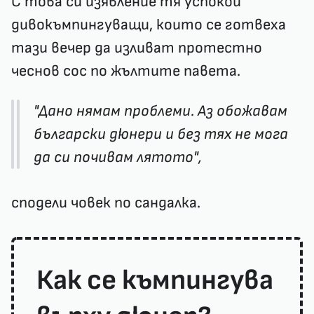
С това си изявление тя успокои
дивокъмпингуващи, които се готвеха
тази вечер да изливат протестно
чеснов сос по жълтите павета.
"Дано нямам проблеми. Аз обожавам
български дюнери и без тях не мога
да си почивам лятото",
сподели човек по сандалка.
Как се къмпингува