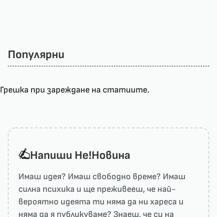
Популярни
Грешка при зареждане на статиите.
Напиши He!Новина
Имаш идея? Имаш свободно време? Имаш
силна психика и ще преживееш, че най-
вероятно идеята ти няма да ни харесa и
няма да я публикуваме? Знаеш, че си на