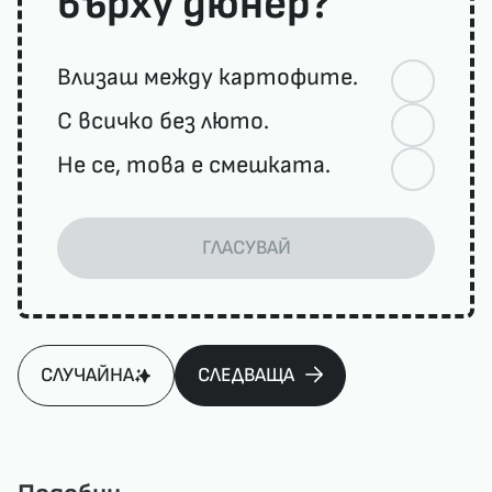
върху дюнер?
Влизаш между картофите.
С всичко без люто.
Не се, това е смешката.
ГЛАСУВАЙ
СЛУЧАЙНА
СЛЕДВАЩА