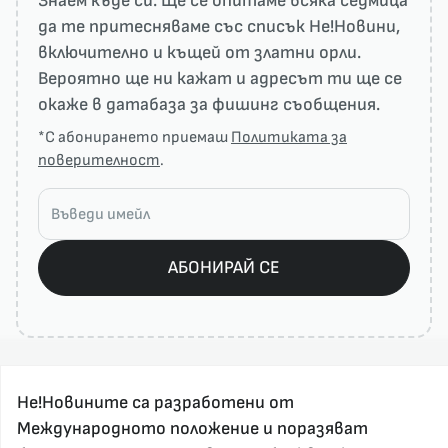
Знаем къде си. Ще се опитаме всяка седмица
да те притесняваме със списък He!Новини,
включително и къщей от златни орли.
Вероятно ще ни кажат и адресът ти ще се
окаже в датабаза за фишинг съобщения.
*С абонирането приемаш
Политиката за
поверителност
.
АБОНИРАЙ СЕ
Не!Новините са разработени от
Международното положение и поразяват