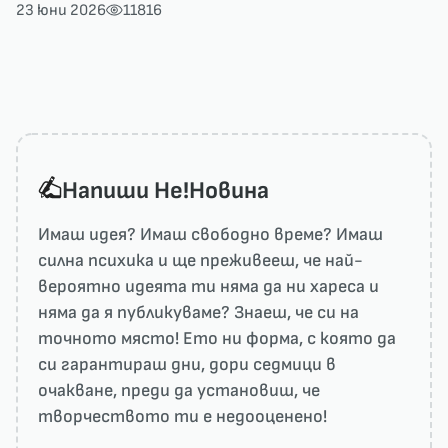
23 юни 2026
11816
Напиши He!Новина
Имаш идея? Имаш свободно време? Имаш
силна психика и ще преживееш, че най-
вероятно идеята ти няма да ни харесa и
няма да я публикуваме? Знаеш, че си на
точното място! Ето ни форма, с която да
си гарантираш дни, дори седмици в
очакване, преди да установиш, че
творчеството ти е недооценено!