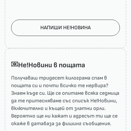
НАПИШИ НЕ!НОВИНА
He!Новини в пощата
Получаваш тридесет килограма спам в
пощата си и почти всичко те нервира?
Знаем къде си. Ще се опитаме всяка седмица
да те притесняваме със списък He!Новини,
включително и къщей от златни орли.
Вероятно ще ни кажат и адресът ти ще се
окаже в датабаза за фишинг съобщения.