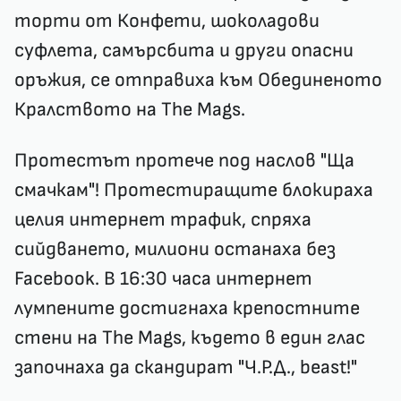
торти от Конфети, шоколадови
суфлета, самърсбита и други опасни
оръжия, се отправиха към Обединеното
Кралството на The Mags.
Протестът протече под наслов "Ща
смачкам"! Протестиращите блокираха
целия интернет трафик, спряха
сийдването, милиони останаха без
Facebook. В 16:30 часа интернет
лумпените достигнаха крепостните
стени на The Mags, където в един глас
започнаха да скандират "Ч.Р.Д., beast!"