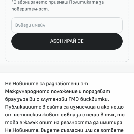
*С абонирането приемаш
Политиката за
поверителност
.
АБОНИРАЙ СЕ
Не!Новините са разработени от
Международното положение и поразяват
браузъра Ви с глутенови ГМО бисквитки.
Публикациите в сайта са измислица и ако нещо
За реклама и връзка с нас, пишете на
от истинския живот съвпада с нещо в тях, то
nenovinite@gmail.com
това е жалък опит на реалността да имитира
Контакт
Не!Новините. Бъдете съгласни или се гответе
За нас