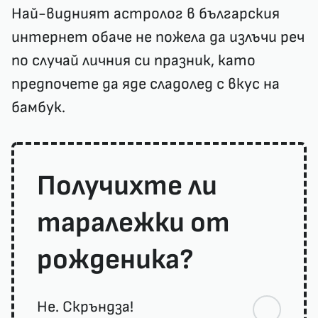
Най-видният астролог в българския
интернет обаче не пожела да излъчи реч
по случай личния си празник, като
предпочете да яде сладолед с вкус на
бамбук.
Получихте ли
таралежки от
рожденика?
Не. Скръндза!