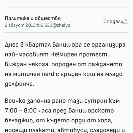
Политика и общество
Сподели
2 август 2013
6,530
@zhelyo
Днес в квартал Банишора се организира
най-масовият Не!мирен протест,
виждан някога, породен от раждането
на митичен nerd с гръден кош на младо
делфинче.
Всичко започна рано тази сутрин към
7:00 - 8:00 часа пред Банишорското
беладжио, от където орди от хора,
носещи плакати, автобуси, сладоледи и