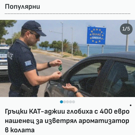
Популярни
/
1
5
Гръцки КАТ-аджии глобиха с 400 евро
нашенец за изветрял ароматизатор
в колата