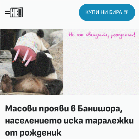
КУПИ НИ БИРА 🍺
Масови прояви в Банишора,
населението иска таралежки
от рожденик