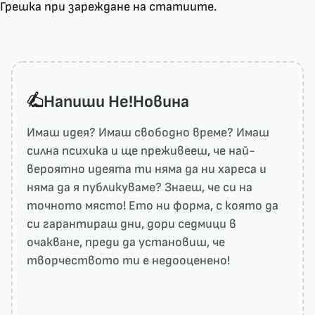
Грешка при зареждане на статиите.
Напиши He!Новина
Имаш идея? Имаш свободно време? Имаш
силна психика и ще преживееш, че най-
вероятно идеята ти няма да ни харесa и
няма да я публикуваме? Знаеш, че си на
точното място! Ето ни форма, с която да
си гарантираш дни, дори седмици в
очакване, преди да установиш, че
творчеството ти е недооценено!