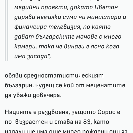
медийни проекти, докато Цветан
дарява немалки суми на манастири и
финансира телевизия, по която
дават българските мачове с много
камери, така че винаги е ясно кога
има засада",
обяви средностатистическият
българин, чудещ се кой от меценатите
да уважи довечера.
Нацията е раздвоена, защото Сорос е
по-възрастен и става на 83, като
надали ще има още много рождени дни за