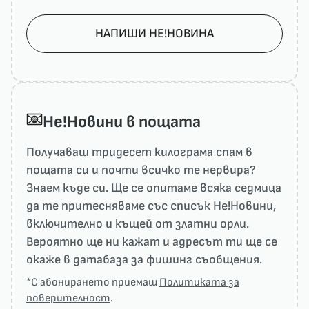
НАПИШИ НЕ!НОВИНА
He!Новини в пощата
Получаваш тридесет килограма спам в
пощата си и почти всичко те нервира?
Знаем къде си. Ще се опитаме всяка седмица
да те притесняваме със списък He!Новини,
включително и къщей от златни орли.
Вероятно ще ни кажат и адресът ти ще се
окаже в датабаза за фишинг съобщения.
*С абонирането приемаш
Политиката за
поверителност
.