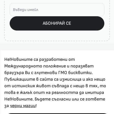
АБОНИРАЙ СЕ
Не!Новините са разработени от
Международното положение и поразяват
браузъра Ви с глутенови ГМО бисквитки.
Публикациите в сайта са измислица и ако нещо
За реклама и връзка с нас, пишете на
от истинския живот съвпада с нещо в тях, то
nenovinite@gmail.com
това е жалък опит на реалността да имитира
Контакт
Не!Новините. Бъдете съгласни или се гответе
За нас
за
черни магии
!
Напиши Не!Новина