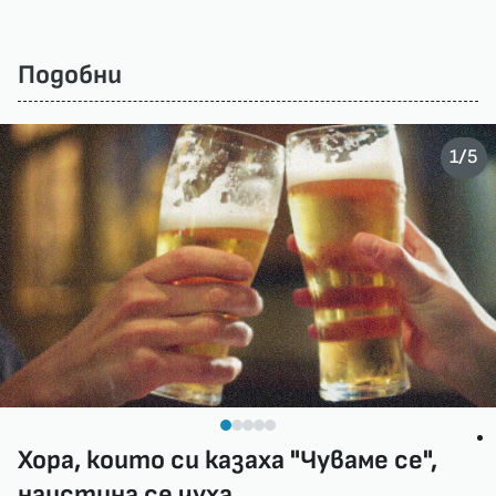
Подобни
/
1
5
Хора, които си казаха "Чуваме се",
наистина се чуха