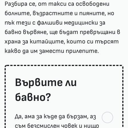
Разбира се, от такси са освободени
болните, възрастните и пияните, но
пък тези с фалшиви медицински за
бавно вървяне, ще бъдат превръщани в
храна за китайците, които си търсят
какво да им замести прилепите.
Вървите ли
бавно?
Да, ама за къде да бързам, аз
съм безсмислен човек и нищо