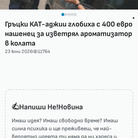
Гръцки КАТ-аджии глобиха с 400 евро
нашенец за изветрял ароматизатор
в колата
23 юни 2026
11764
Напиши He!Новина
Имаш идея? Имаш свободно време? Имаш
силна психика и ще преживееш, че най-
вероятно идеята ти няма да ни харесa и