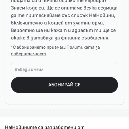
пощата си и почти всичко те нервира?
Знаем къде си. Ще се опитаме всяка седмица
да те притесняваме със списък He!Новини,
включително и къщей от златни орли.
Вероятно ще ни кажат и адресът ти ще се
окаже в датабаза за фишинг съобщения.
*С абонирането приемаш
Политиката за
поверителност
.
АБОНИРАЙ СЕ
Не!Новините са разработени от