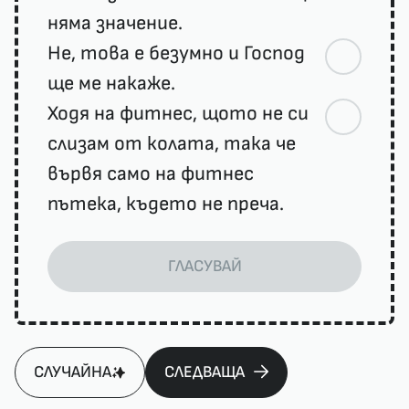
няма значение.
Не, това е безумно и Господ
ще ме накаже.
Ходя на фитнес, щото не си
слизам от колата, така че
вървя само на фитнес
пътека, където не преча.
ГЛАСУВАЙ
СЛУЧАЙНА
СЛЕДВАЩА