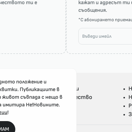
рчеството ти е
кажат и адресът ти 
съобщения.
*С абонирането прием
дното положение и
Всички Не!Новини
Н
квитки. Публикациите в
Политика и общество
Н
я живот съвпада с нещо в
а имитира Не!Новините.
Свят
Р
гии
!
Не!Ука и култура
З
MAM