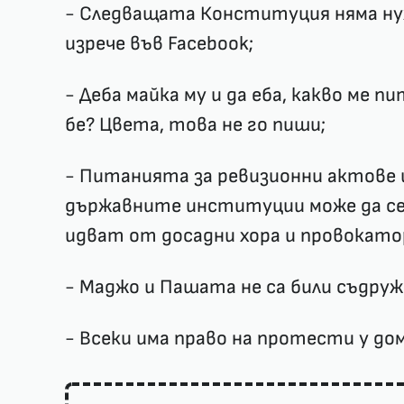
- Следващата Конституция няма нужд
изрече във Facebook;
- Деба майка му и да еба, какво ме п
бе? Цвета, това не го пиши;
- Питанията за ревизионни актове и
държавните институции може да се
идват от досадни хора и провокато
- Маджо и Пашата не са били съдруж
- Всеки има право на протести у дом