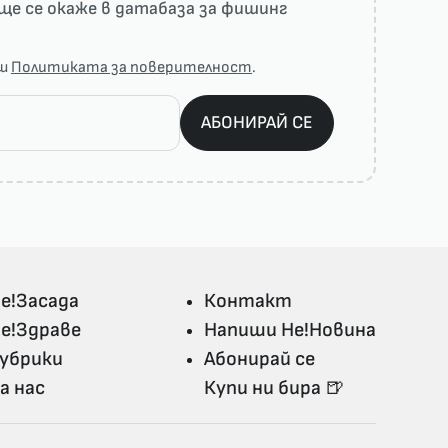
ще се окаже в датабаза за фишинг
аш
Политиката за поверителност
.
АБОНИРАЙ СЕ
е!Засада
Контакт
е!Здраве
Напиши Не!Новина
убрики
Абонирай се
а нас
Купи ни бира 🍺