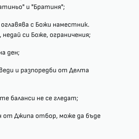
тиньо" и "Братиня";
 оглавява с Божи наместник.
 недай си Боже, ограничения;
на ден;
оведи и разпоредби от Делта
е баланси не се гледат;
н от Джипа отбор, може да бъде