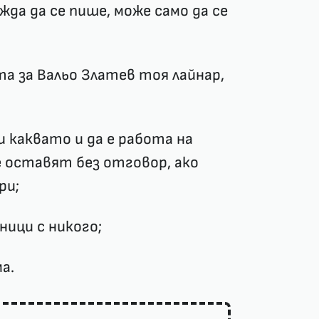
а да се пише, може само да се
ита за Вальо Златев тоя лайнар,
 каквато и да е работа на
 оставят без отговор, ако
ри;
ници с никого;
а.