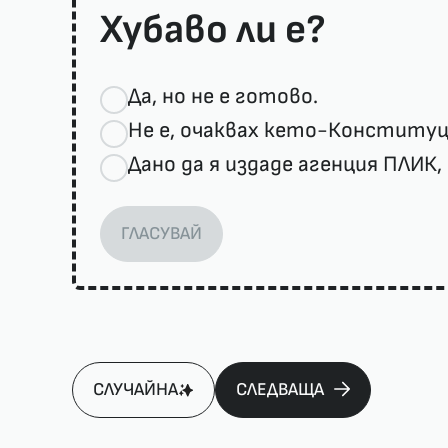
Хубаво ли е?
Да, но не е готово.
Не е, очаквах кето-Конституци
Дано да я издаде агенция ПЛИК, 
ГЛАСУВАЙ
СЛУЧАЙНА
СЛЕДВАЩА