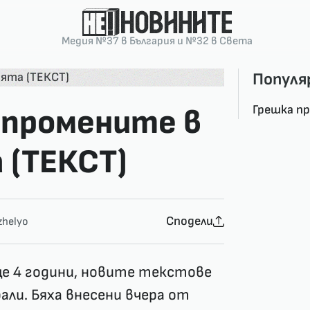
Медия №37 в България и №32 в Света
Популя
Грешка п
 промените в
(ТЕКСТ)
Сподели
helyo
е 4 години
, новите текстове
рали. Бяха внесени вчера от