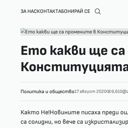
ЗА НАС
КОНТАКТ
АБОНИРАЙ СЕ
Ето какви ще са
Конституцията 
Политика и общество
17 август 2020
9,610
@z
Както Не!Новините писаха преди ощ
са солидни, но вече са изкристализи