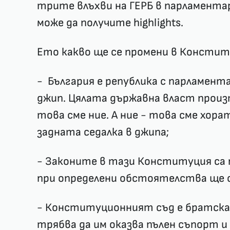
трите влъхви на ГЕРБ в парламента
може да получите highlights.
Ето какво ще се промени в Консти
- България е република с парламент
джип. Цялата държавна власт произ
това сме ние. А ние - това сме хора
задната седалка в джипа;
- Законите в тази Конституция са п
при определени обстоятелства ще с
- Конституционният съд е братска
трябва да им оказва пълен съпорт 