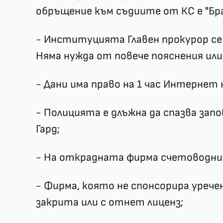
обръщение към съдиите от КС е "Бра
- Институцията Главен прокурор се
Няма нужда от повече пояснения или,
- Дани има право на 1 час Интернет 
- Полицията е длъжна да спазва зап
Гард;
- На открадната фирма счетоводнит
- Фирма, която не спонсорира урече
закрита или с отнет лиценз;