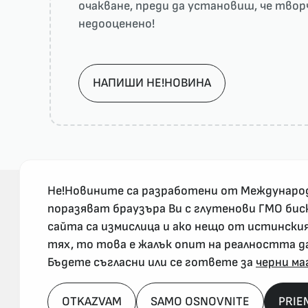
очакване, преди да установиш, че тво
недооценено!
НАПИШИ НЕ!НОВИНА
Не!Новините са разработени от Междунаро
поразяват браузъра Ви с глутенови ГМО бис
сайта са измислица и ако нещо от истински
За реклама и връзка с нас, пишете на
тях, то това е жалък опит на реалността д
nenovinite@gmail.com
Бъдете съгласни или се гответе за
черни ма
OTKAZVAM
SAMO OSNOVNITE
PRIE