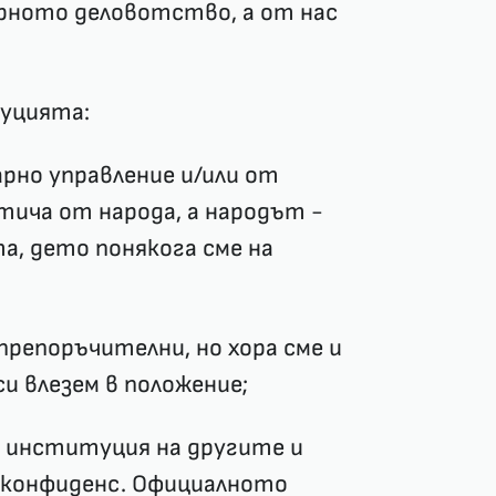
рното деловотство, а от нас
туцията:
арно управление и/или от
тича от народа, а народът -
та, дето понякога сме на
репоръчителни, но хора сме и
и влезем в положение;
 институция на другите и
и конфиденс. Официалното