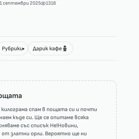
11 септември 2025
1318
Рубрики
Дарик кафе
пощата
килограма спам в пощата си и почти
наем къде си. Ще се опитаме всяка
няваме със списък He!Новини,
 от златни орли. Вероятно ще ни