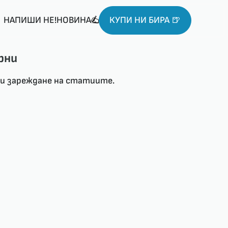
НАПИШИ НЕ!НОВИНА
КУПИ НИ БИРА 🍺
рни
ри зареждане на статиите.