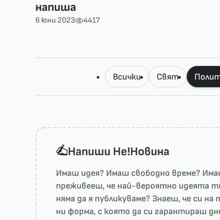
напиша
6 юни 2023
4417
Всички
Свят
Полит
Напиши He!Новина
Имаш идея? Имаш свободно време? Имаш
преживееш, че най-вероятно идеята ти 
няма да я публикуваме? Знаеш, че си н
ни форма, с която да си гарантираш дн