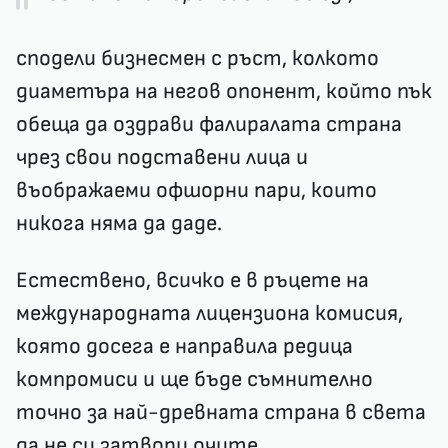
сподели бизнесмен с ръст, колкото
диаметъра на негов опонент, който пък
обеща да оздрави фалиралата страна
чрез свои подставени лица и
въображаеми офшорни пари, които
никога няма да даде.
Естествено, всичко е в ръцете на
международната лицензиона комисия,
която досега е направила редица
компромиси и ще бъде съмнително
точно за най-древната страна в света
да не си затвори очите.