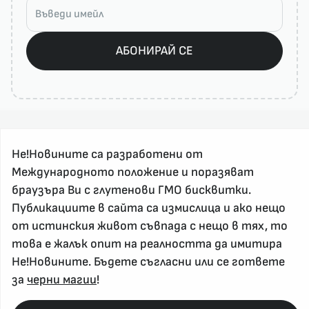
АБОНИРАЙ СЕ
Не!Новините са разработени от
Международното положение и поразяват
браузъра Ви с глутенови ГМО бисквитки.
За реклама и връзка с нас, пишете на
Публикациите в сайта са измислица и ако нещо
nenovinite@gmail.com
от истинския живот съвпада с нещо в тях, то
Контакт
това е жалък опит на реалността да имитира
За нас
Не!Новините. Бъдете съгласни или се гответе
за
черни магии
!
Напиши Не!Новина
Абонирай се