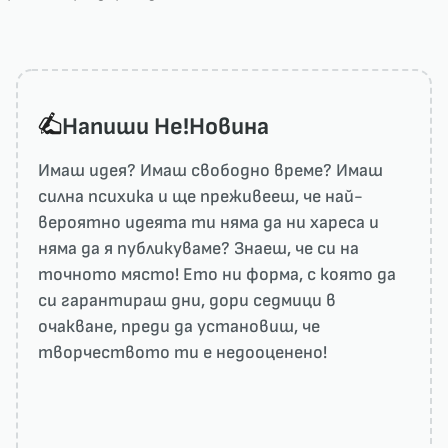
Напиши He!Новина
Имаш идея? Имаш свободно време? Имаш
силна психика и ще преживееш, че най-
вероятно идеята ти няма да ни харесa и
няма да я публикуваме? Знаеш, че си на
точното място! Ето ни форма, с която да
си гарантираш дни, дори седмици в
очакване, преди да установиш, че
творчеството ти е недооценено!