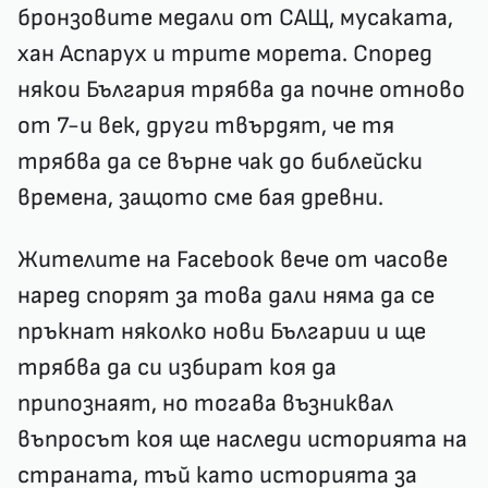
бронзовите медали от САЩ, мусаката,
хан Аспарух и трите морета. Според
някои България трябва да почне отново
от 7-и век, други твърдят, че тя
трябва да се върне чак до библейски
времена, защото сме бая древни.
Жителите на Facebook вече от часове
наред спорят за това дали няма да се
пръкнат няколко нови Българии и ще
трябва да си избират коя да
припознаят, но тогава възниквал
въпросът коя ще наследи историята на
страната, тъй като историята за