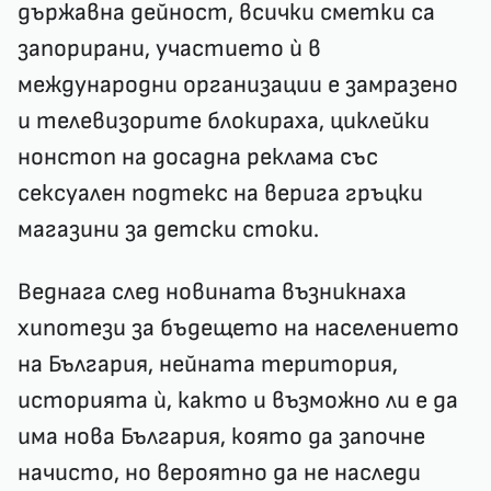
държавна дейност, всички сметки са
запорирани, участието ѝ в
международни организации е замразено
и телевизорите блокираха, циклейки
нонстоп на досадна реклама със
сексуален подтекс на верига гръцки
магазини за детски стоки.
Веднага след новината възникнаха
хипотези за бъдещето на населението
на България, нейната територия,
историята ѝ, както и възможно ли е да
има нова България, която да започне
начисто, но вероятно да не наследи