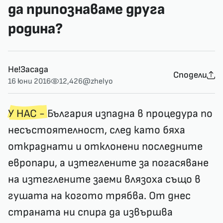
да припознаваме друга
родина?
Не!Засада
Сподели
16 юни 2016
12,426
@zhelyo
У НАС -
България изпадна в процедура по
несъстоятелност, след като бяха
откраднати и отклонени последните
европари, а изтеглените за погасяване
на изтеглените заеми влязоха също в
гушата на когото трябва. От днес
страната ни спира да извършва