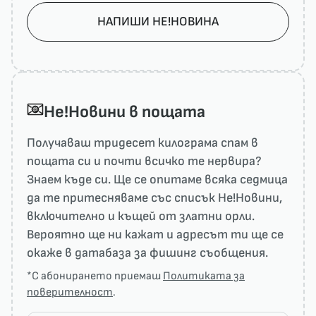
НАПИШИ НЕ!НОВИНА
He!Новини в пощата
Получаваш тридесет килограма спам в
пощата си и почти всичко те нервира?
Знаем къде си. Ще се опитаме всяка седмица
да те притесняваме със списък He!Новини,
включително и къщей от златни орли.
Вероятно ще ни кажат и адресът ти ще се
окаже в датабаза за фишинг съобщения.
*С абонирането приемаш
Политиката за
поверителност
.