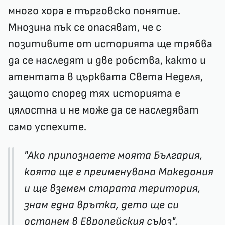
много хора е търговско понятие.
Мнозина пък се опасяват, че с
позитивите от историята ще трябва
да се наследят и две робства, както и
атентатa в църквата Света Неделя,
защото според тях историята е
цялостна и не може да се наследяват
само успехите.
"Ако припознаете моята България,
която ще е преименувана Македония
и ще вземем старата територия,
знам една врътка, дето ще си
останем в Европейския съюз",