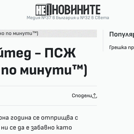
Медия №37 в България и №32 в Света
Популя
Грешка п
йтед - ПСЖ
 по минути™)
Сподели
рна година се отприщва с
ни се да е забавно като