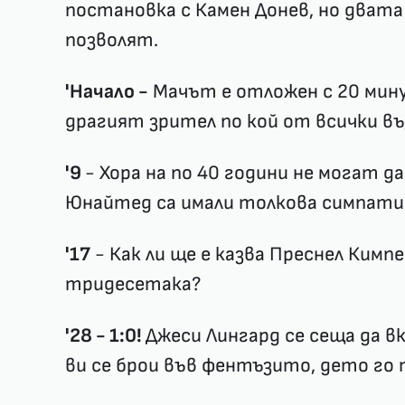
постановка с Камен Донев, но двата
позволят.
'Начало -
Мачът е отложен с 20 мин
драгият зрител по кой от всички в
'9
- Хора на по 40 години не могат д
Юнайтед са имали толкова симпати
'17
- Как ли ще е казва Преснел Кимпе
тридесетака?
'28 - 1:0!
Джеси Лингард се сеща да в
ви се брои във фентъзито, дето го 