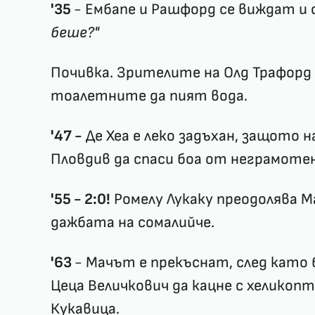
'35
- Ембапе и Рашфорд се виждат и 
беше?"
Почивка. Зрителите на Олд Трафорд
тоалетните да пият вода.
'47 -
Де Хеа е леко задъхан, защото н
Пловдив да спаси боа от неграмотен
'55 - 2:0!
Ромелу Лукаку преодолява М
дажбата на сомалийче.
'63
- Мачът е прекъснат, след като
Цеца Величкович да кацне с хеликопт
Кукавица.