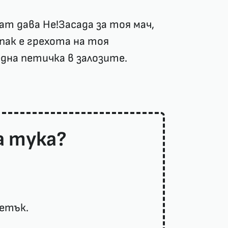
т дава Не!Засада за тоя мач,
 пак е грехота на тоя
една петичка в залозите.
а тука?
петък.