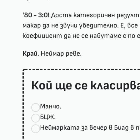
'80 - 3:0!
Доста категоричен резулта
макар да не звучи убедително. Е, все
коефициент да не се набутаме с по 
Край
. Неймар реве.
Кой ще се класирв
Манчо.
БЦЖ.
Неймарката за вечер в Биад в 