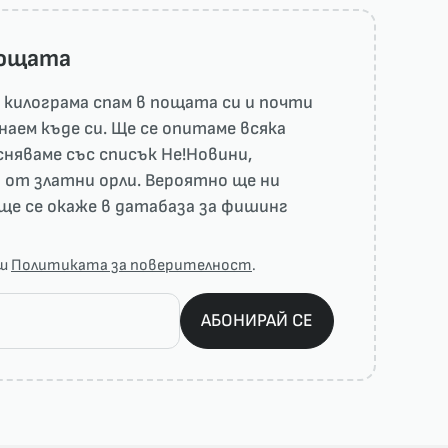
пощата
килограма спам в пощата си и почти
наем къде си. Ще се опитаме всяка
няваме със списък He!Новини,
 от златни орли. Вероятно ще ни
ще се окаже в датабаза за фишинг
аш
Политиката за поверителност
.
АБОНИРАЙ СЕ