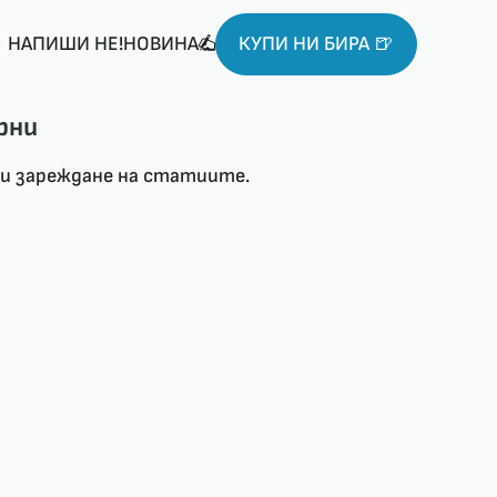
НАПИШИ НЕ!НОВИНА
КУПИ НИ БИРА 🍺
рни
ри зареждане на статиите.