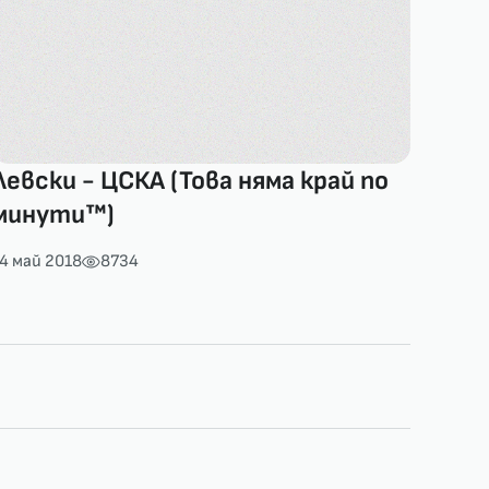
Левски - ЦСКА (Това няма край по
минути™)
4 май 2018
8734