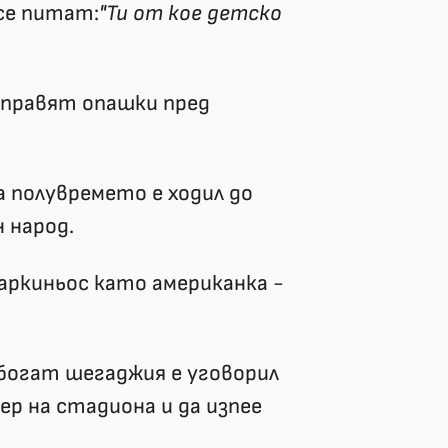
се питат:
"Ти от кое детско
 правят опашки пред
а полувремето е ходил до
 народ.
аркиньос като американка -
 богат шегаджия е уговорил
ер на стадиона и да изпее