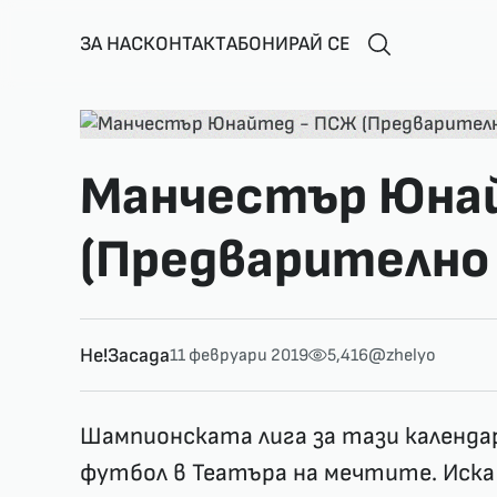
ЗА НАС
КОНТАКТ
АБОНИРАЙ СЕ
Манчестър Юна
(Предварително
Не!Засада
11 февруари 2019
5,416
@zhelyo
Шампионската лига за тази календа
футбол в Театъра на мечтите. Иска 