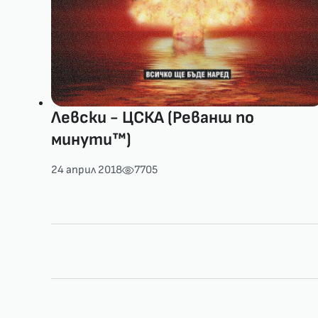
Левски - ЦСКА (Реванш по
минути™)
24 април 2018
7705