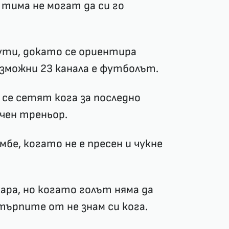
 тима не могат да си го
ути, докато се ориентира
ъзможни 23 канала е футболът.
а се сетят кога за последно
чен треньор.
мбе, когато не е пресен и чукне
кара, но когато голът няма да
търпите от не знам си кога.