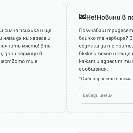
He!Новини в 
 силна психика и ще
Получаваш тридесет 
няма да ни харесa и
всичко те нервира? З
а точното място! Ето
седмица да те притес
и, дори седмици в
включително и къщей
рчеството ти е
кажат и адресът ти 
съобщения.
*С абонирането прием