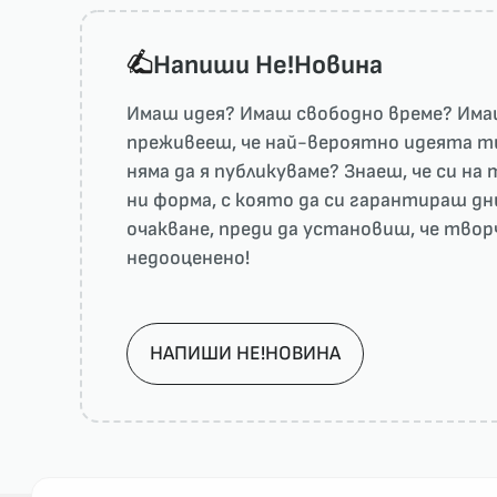
Напиши He!Новина
Имаш идея? Имаш свободно време? Имаш
преживееш, че най-вероятно идеята ти 
няма да я публикуваме? Знаеш, че си н
ни форма, с която да си гарантираш дн
очакване, преди да установиш, че тво
недооценено!
НАПИШИ НЕ!НОВИНА