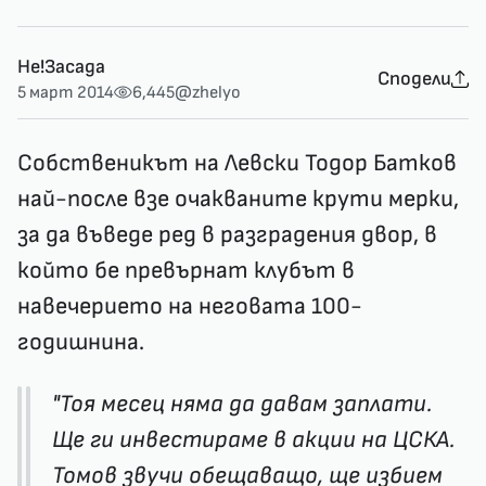
Не!Засада
Сподели
5 март 2014
6,445
@zhelyo
Собственикът на Левски Тодор Батков
най-после взе очакваните крути мерки,
за да въведе ред в разградения двор, в
който бе превърнат клубът в
навечерието на неговата 100-
годишнина.
"Тоя месец няма да давам заплати.
Ще ги инвестираме в акции на ЦСКА.
Томов звучи обещаващо, ще избием