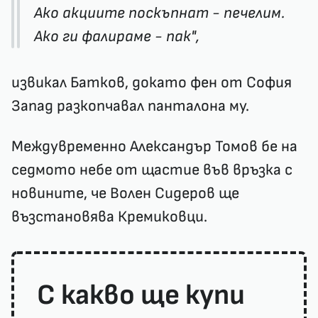
Ако акциите поскъпнат - печелим.
Ако ги фалираме - пак",
извикал Батков, докато фен от София
Запад разкопчавал панталона му.
Междувременно Александър Томов бе на
седмото небе от щастие във връзка с
новините, че Волен Сидеров ще
възстановява Кремиковци.
С какво ще купи