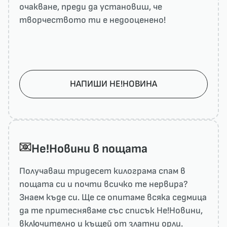
очакване, преди да установиш, че
творчеството ти е недооценено!
НАПИШИ НЕ!НОВИНА
He!Новини в пощата
Получаваш тридесет килограма спам в
пощата си и почти всичко те нервира?
Знаем къде си. Ще се опитаме всяка седмица
да те притесняваме със списък He!Новини,
включително и къщей от златни орли.