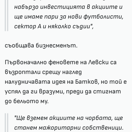
набързо инвестицията в акциите и
ще имаме пари за нови футболисти,
сектор А и няколко съдии",
съобщава бизнесменът.
Първоначално феновете на Левски са
възроптали срещу наглед
налудничавата идея на Батков, но той е
успял да ги вразуми, преди да стигнат
до бельото му.
"Ще вземем акциите на чорбата, ще
станем мажоритарни собственици.