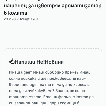
нашенец за изветрял ароматизатор
в колата
23 юни 2026
11764
Напиши He!Новина
Имаш идея? Имаш свободно време? Имаш
силна психика и ще преживееш, че най-
вероятно идеята ти няма да ни харесa и
няма да я публикуваме? Знаеш, че си на
точното място! Ето ни форма, с която да
си гарантираш дни, дори седмици в