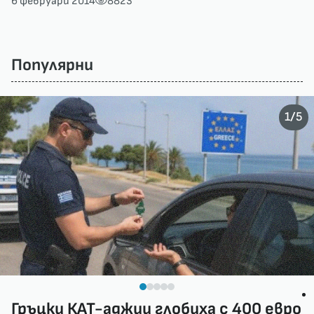
6 февруари 2014
8823
Популярни
/
1
5
Гръцки КАТ-аджии глобиха с 400 евро