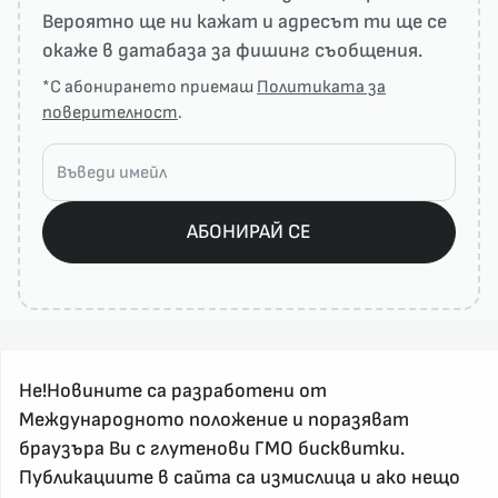
Вероятно ще ни кажат и адресът ти ще се
окаже в датабаза за фишинг съобщения.
*С абонирането приемаш
Политиката за
поверителност
.
АБОНИРАЙ СЕ
Не!Новините са разработени от
Международното положение и поразяват
браузъра Ви с глутенови ГМО бисквитки.
Публикациите в сайта са измислица и ако нещо
За реклама и връзка с нас, пишете на