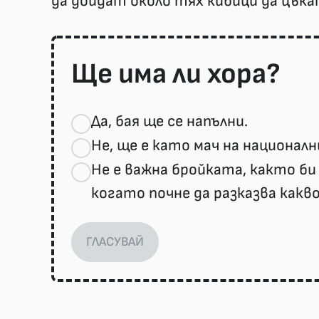
да дойдат около тях кибици да цъка
Ще има ли хора?
Да, бая ще се напълни.
Не, ще е като мач на националн
Не е важна бройката, както би
когато почне да разказва какво
ГЛАСУВАЙ