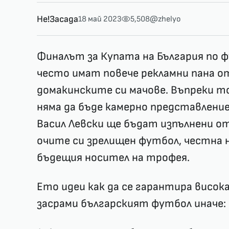
Не!Засада
18 май 2023
5,508
@zhelyo
Финалът за Купата на България по 
често имат повече рекламни пана о
домакинските си мачове. Въпреки т
няма да бъде камерно представлени
Васил Левски ще бъдат изпълнени от
очите си зрелищен футбол, честна 
бъдещия носител на трофея.
Ето идеи как да се гарантира висока
засрами българският футбол иначе: