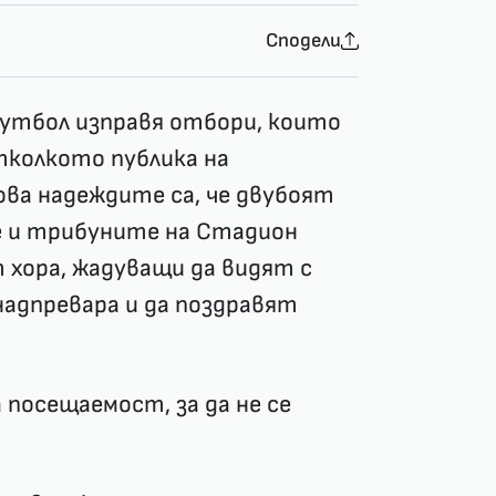
Сподели
футбол изправя отбори, които
тколкото публика на
ова надеждите са, че двубоят
е и трибуните на Стадион
 хора, жадуващи да видят с
надпревара и да поздравят
 посещаемост, за да не се