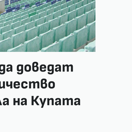
 да доведат
ичество
ла на Купата