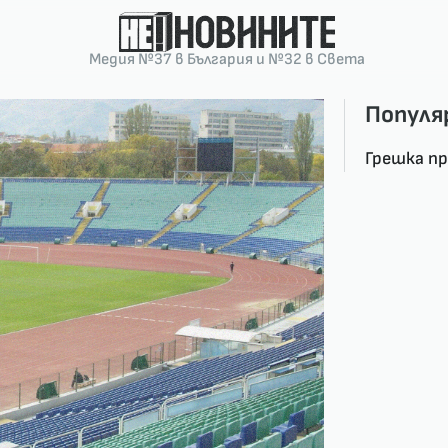
Медия №37 в България и №32 в Света
Популя
Грешка п