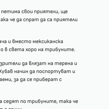
ел петима свои приятели, ще
 така че да спрат да са приятели
мача и вместо мексиканска
то в света хоро на трибуните.
 зрители да влязат на терена и
Хубав начин да поспортуват и
еми, за да се приберат с
да седят по трибуните, така че