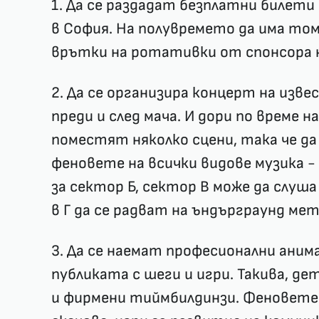
1. Да се раздадат безплатни билети
в София. На полувремето да има том
врътки на ротативки от спонсора 
2. Да се организира концерт на изв
преди и след мача. И дори по време н
поместят няколко сцени, така че да
феновете на всички видове музика -
за сектор Б, сектор В може да слуша
в Г да се радват на ъндърграунд мет
3. Да се наемат професионални аним
публиката с шеги и игри. Такива, д
и фирмени тиймбилдинзи. Феновете 