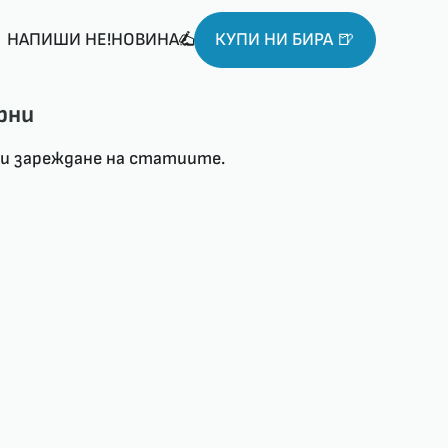
НАПИШИ НЕ!НОВИНА
КУПИ НИ БИРА 🍺
рни
ри зареждане на статиите.