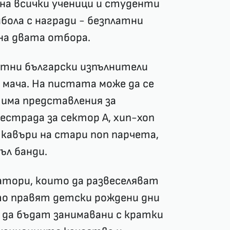
 на всички ученици и студенти
бола с награди - безплатни
на двата отбора.
естни български изпълнители
а мача. На пистата може да се
 има представления за
 естрада за сектор А, хип-хоп
 кавъри на стари поп парчета,
ъл банди.
атори, които да развеселяват
ето правят детски рождени дни
да бъдат занимавани с кратки