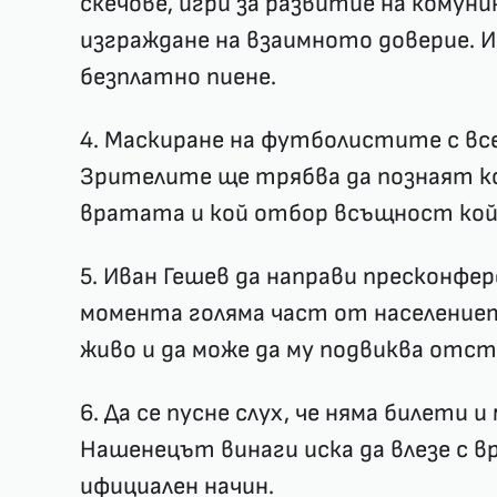
скечове, игри за развитие на комун
изграждане на взаимното доверие. И 
безплатно пиене.
4. Маскиране на футболистите с в
Зрителите ще трябва да познаят кой 
вратата и кой отбор всъщност кой 
5. Иван Гешев да направи пресконфе
момента голяма част от населението
живо и да може да му подвиква отст
6. Да се пусне слух, че няма билети 
Нашенецът винаги иска да влезе с в
ифициален начин.