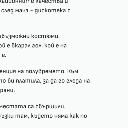
икационните качества и
след мача - дискотека с
севъзможни костюми.
е вкарал гол, кой е на
е.
ренция на полувремето. Към
 би платила, за да го гледа на
рани.
и местата са свършили.
ръзки там, където няма как по