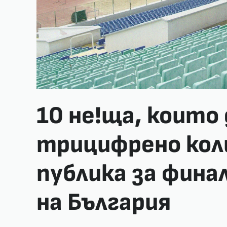
10 не!ща, които
трицифрено кол
публика за фина
на България