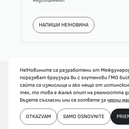
недооценено!
НАПИШИ НЕ!НОВИНА
Не!Новините са разработени от Междунаро
поразяват браузъра Ви с глутенови ГМО бис
сайта са измислица и ако нещо от истински
За реклама и връзка с нас, пишете на
тях, то това е жалък опит на реалността д
nenovinite@gmail.com
Бъдете съгласни или се гответе за
черни ма
OTKAZVAM
SAMO OSNOVNITE
PRIE