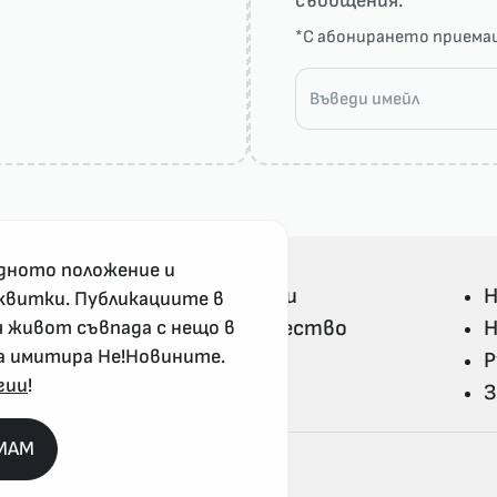
съобщения.
*С абонирането прием
дното положение и
Всички Не!Новини
Н
квитки. Публикациите в
Политика и общество
Н
я живот съвпада с нещо в
а имитира Не!Новините.
Свят
Р
гии
!
Не!Ука и култура
З
MAM