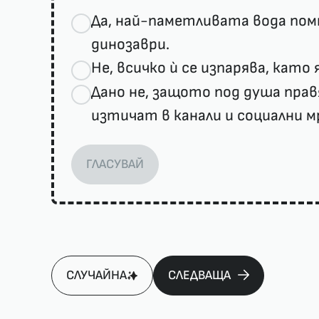
Да, най-паметливата вода помн
динозаври.
Не, всичко ѝ се изпарява, като 
Дано не, защото под душа прав
изтичат в канали и социални м
ГЛАСУВАЙ
СЛУЧАЙНА
СЛЕДВАЩА