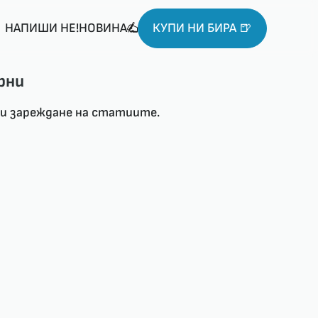
НАПИШИ НЕ!НОВИНА
КУПИ НИ БИРА 🍺
рни
ри зареждане на статиите.