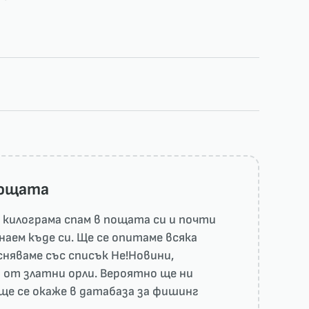
пощата
килограма спам в пощата си и почти
наем къде си. Ще се опитаме всяка
няваме със списък He!Новини,
 от златни орли. Вероятно ще ни
ще се окаже в датабаза за фишинг