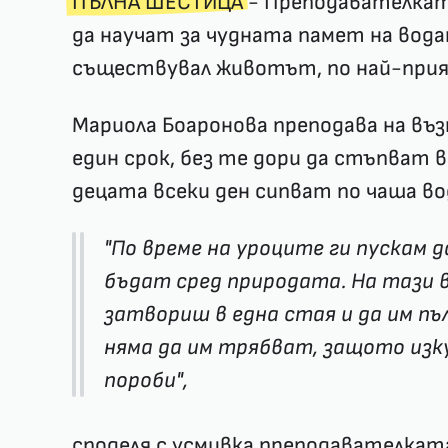
ПЪЛНА ШЕСТИЦА
- Преподавателката
да научат за чудната памет на вода
съществувал животът, по най-прия
Мариола Боаронова преподава на въ
един срок, без те дори да стъпват в
децата всеки ден сипват по чаша вод
"По време на уроците ги пускам д
бъдат сред природата. На тази в
затвориш в една стая и да им пъ
няма да им трябват, защото из
пороби",
споделя с усмивка преподавателкат