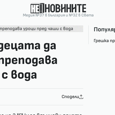
Медия №37 в България и №32 в Света
Популя
Грешка п
децата да
преподава
 с вода
Сподели