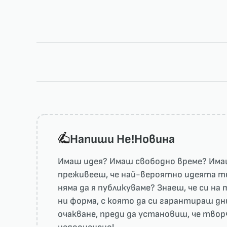
Напиши He!Новина
Имаш идея? Имаш свободно време? Имаш
преживееш, че най-вероятно идеята ти 
няма да я публикуваме? Знаеш, че си н
ни форма, с която да си гарантираш дн
очакване, преди да установиш, че тво