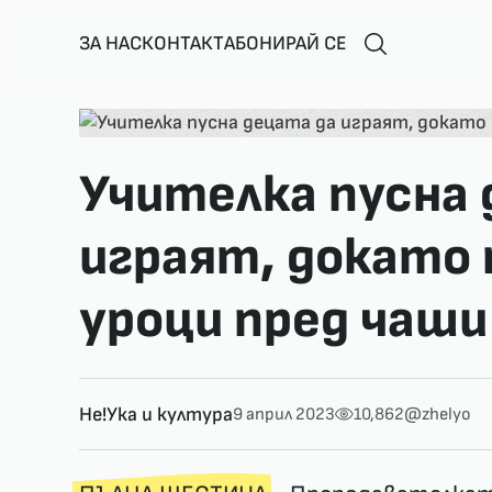
ЗА НАС
КОНТАКТ
АБОНИРАЙ СЕ
Учителка пусна 
играят, докато 
уроци пред чаши
Не!Ука и култура
9 април 2023
10,862
@zhelyo