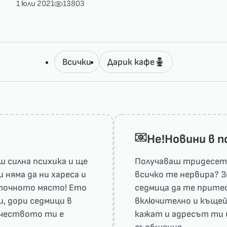
1 юли 2021
13803
Всички
Дарик кафе
He!Новини в 
 силна психика и ще
Получаваш тридесет 
няма да ни харесa и
всичко те нервира? З
а точното място! Ето
седмица да те притес
и, дори седмици в
включително и къщей
рчеството ти е
кажат и адресът ти 