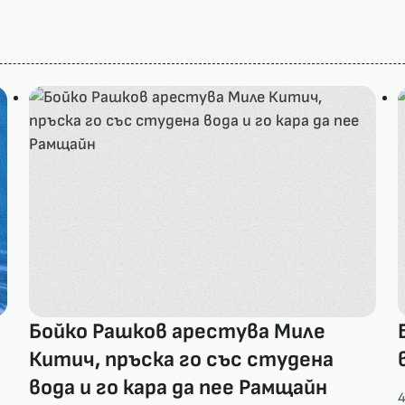
Бойко Рашков арестува Миле
Китич, пръска го със студена
вода и го кара да пее Рамщайн
4