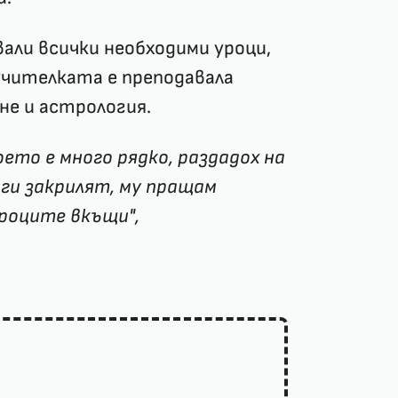
вали всички необходими уроци,
учителката е преподавала
не и астрология.
което е много рядко, раздадох на
ги закрилят, му пращам
уроците вкъщи",