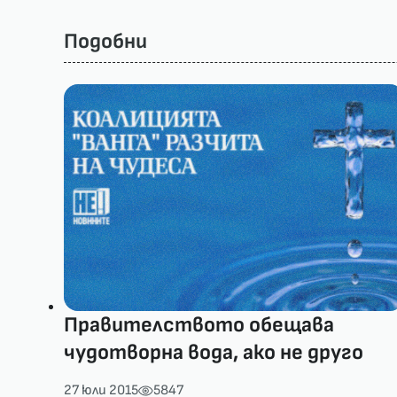
Подобни
Правителството обещава
чудотворна вода, ако не друго
27 юли 2015
5847