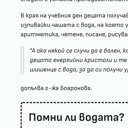
В края на учебния ден децата получа
изпивайки чашата с вода, на която 
аритметика, четене, писане, рисува
"А ако някой се случи да е болен, 
децата енергийни кристали и те 
шишенце с вода, за да си получи 
допълва г-жа Боаронова.
Помни ли водата?