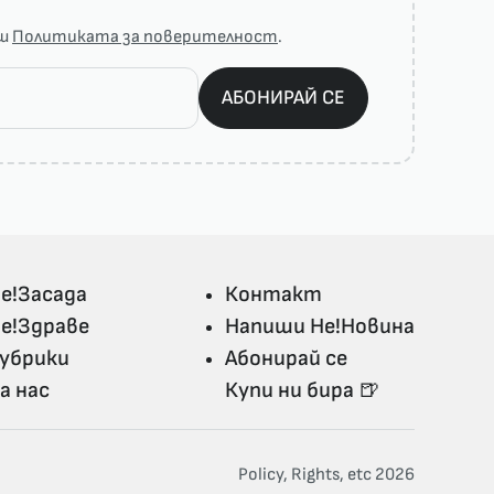
аш
Политиката за поверителност
.
АБОНИРАЙ СЕ
е!Засада
Контакт
е!Здраве
Напиши Не!Новина
убрики
Абонирай се
а нас
Купи ни бира 🍺
Policy, Rights, etc 2026