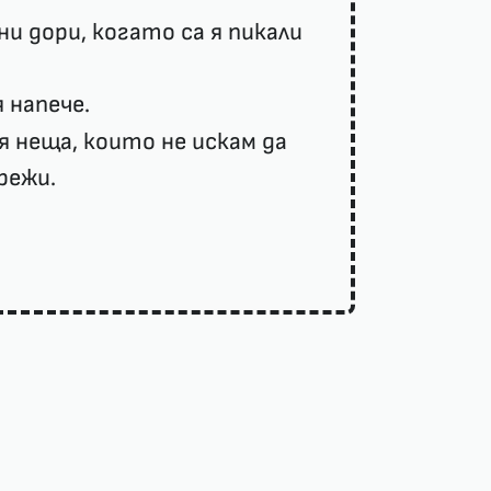
и дори, когато са я пикали
я напече.
я неща, които не искам да
режи.