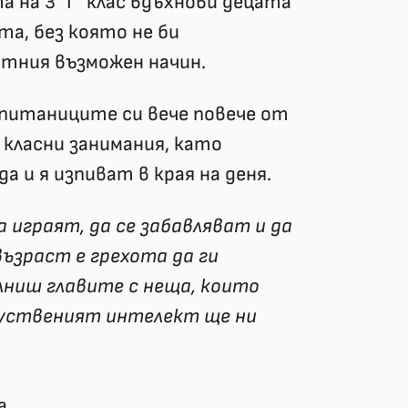
 на 3 "Г" клас вдъхнови децата
та, без която не би
тния възможен начин.
зпитаниците си вече повече от
 класни занимания, като
а и я изпиват в края на деня.
а играят, да се забавляват и да
ъзраст е грехота да ги
лниш главите с неща, които
куственият интелект ще ни
а.