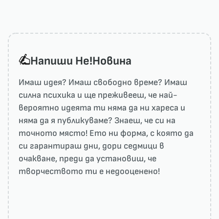
Напиши He!Новина
Имаш идея? Имаш свободно време? Имаш
силна психика и ще преживееш, че най-
вероятно идеята ти няма да ни харесa и
няма да я публикуваме? Знаеш, че си на
точното място! Ето ни форма, с която да
си гарантираш дни, дори седмици в
очакване, преди да установиш, че
творчеството ти е недооценено!