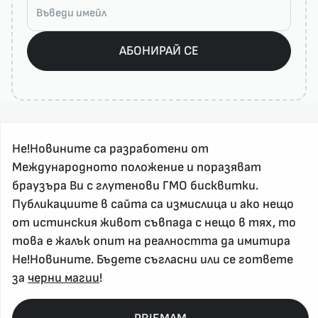
АБОНИРАЙ СЕ
Не!Новините са разработени от
Международното положение и поразяват
браузъра Ви с глутенови ГМО бисквитки.
Публикациите в сайта са измислица и ако нещо
За реклама и връзка с нас, пишете на
от истинския живот съвпада с нещо в тях, то
nenovinite@gmail.com
това е жалък опит на реалността да имитира
Контакт
Не!Новините. Бъдете съгласни или се гответе
За нас
за
черни магии
!
Напиши Не!Новина
Абонирай се