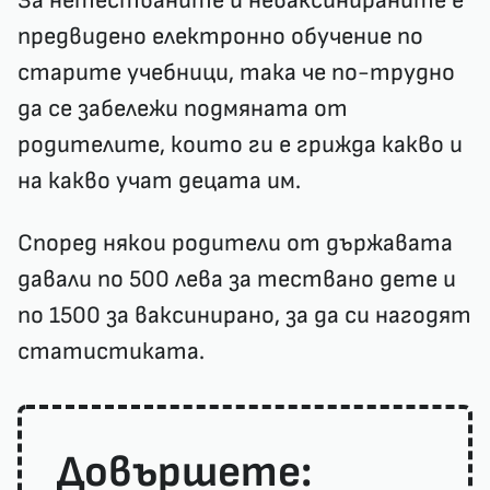
За нетестваните и неваксинираните е
предвидено електронно обучение по
старите учебници, така че по-трудно
да се забележи подмяната от
родителите, които ги е грижда какво и
на какво учат децата им.
Според някои родители от държавата
давали по 500 лева за тествано дете и
по 1500 за ваксинирано, за да си нагодят
статистиката.
Довършете: