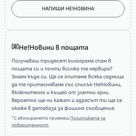
НАПИШИ НЕ!НОВИНА
He!Новини в пощата
Получаваш тридесет килограма спам в
пощата си и почти всичко те нервира?
Знаем къде си. Ще се опитаме всяка седмица
да те притесняваме със списък He!Новини,
включително и къщей от златни орли.
Вероятно ще ни кажат и адресът ти ще се
окаже в датабаза за фишинг съобщения.
*С абонирането приемаш
Политиката за
поверителност
.