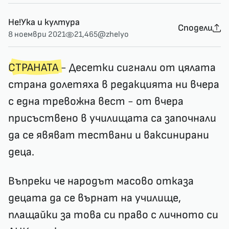
Не!Ука и култура
Сподели
8 ноември 2021
21,465
@zhelyo
СТРАНАТА
- Десетки сигнали от цялата
страна долетяха в редакцията ни вчера
с една тревожна вест - от вчера
присъствено в училищата са започнали
да се явяват тествани и ваксинирани
деца.
Въпреки че народът масово отказа
децата да се върнат на училище,
плащайки за това си право с личното си