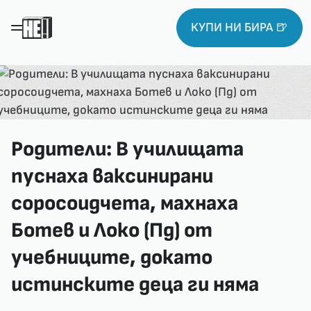
КУПИ НИ БИРА 🍺
Родители: В училищата
пуснаха ваксинирани
соросоидчета, махнаха
Ботев и Локо (Пд) от
учебниците, докато
истинските деца ги няма