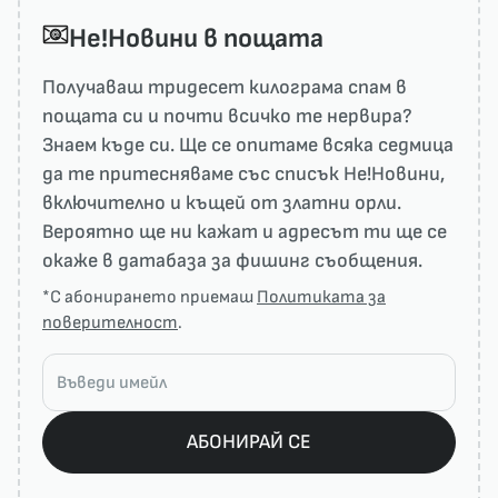
He!Новини в пощата
Получаваш тридесет килограма спам в
пощата си и почти всичко те нервира?
Знаем къде си. Ще се опитаме всяка седмица
да те притесняваме със списък He!Новини,
включително и къщей от златни орли.
Вероятно ще ни кажат и адресът ти ще се
окаже в датабаза за фишинг съобщения.
*С абонирането приемаш
Политиката за
поверителност
.
АБОНИРАЙ СЕ