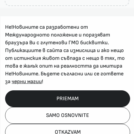
Не!Новините са разработени от
Международното положение и поразяват
браузъра Ви с глутенови ГМО бисквитки.
Публикациите в сайта са измислица и ако нещо
За реклама и връзка с нас, пишете на
от истинския живот съвпада с нещо в тях, то
nenovinite@gmail.com
това е жалък опит на реалността да имитира
Контакт
Не!Новините. Бъдете съгласни или се гответе
За нас
за
черни магии
!
Напиши Не!Новина
Абонирай се
PRIEMAM
SAMO OSNOVNITE
Policy, Rights, etc 2026
OTKAZVAM