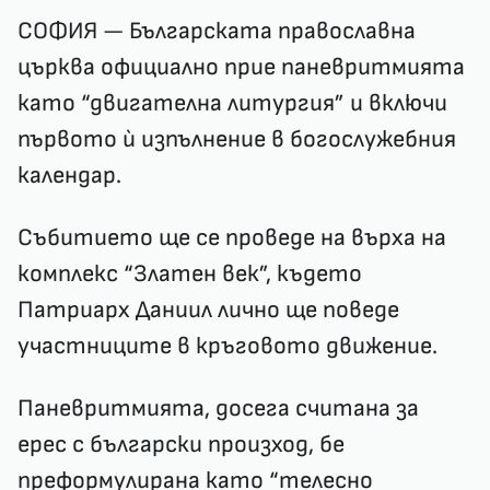
СОФИЯ — Българската православна
църква официално прие паневритмията
като “двигателна литургия” и включи
първото ѝ изпълнение в богослужебния
календар.
Събитието ще се проведе на върха на
комплекс “Златен век”, където
Патриарх Даниил лично ще поведе
участниците в кръговото движение.
Паневритмията, досега считана за
ерес с български произход, бе
преформулирана като “телесно