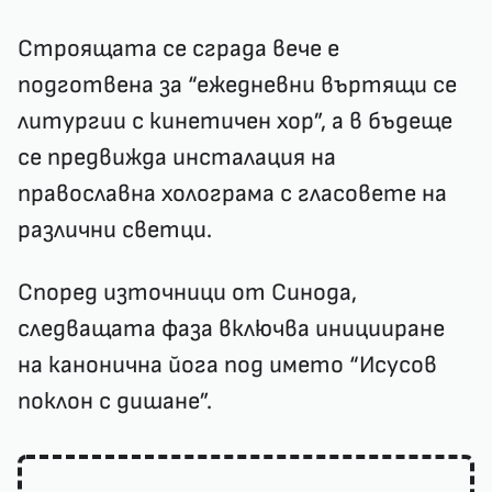
Строящата се сграда вече е
подготвена за “ежедневни въртящи се
литургии с кинетичен хор”, а в бъдеще
се предвижда инсталация на
православна холограма с гласовете на
различни светци.
Според източници от Синода,
следващата фаза включва иницииране
на канонична йога под името “Исусов
поклон с дишане”.