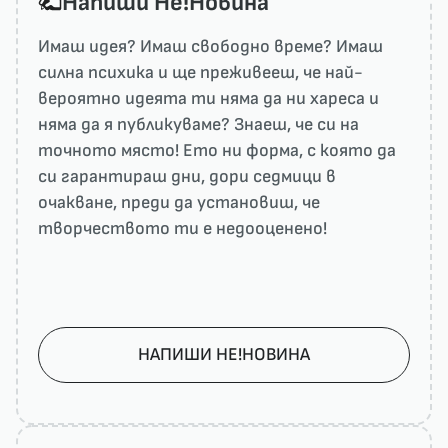
Напиши He!Новина
Имаш идея? Имаш свободно време? Имаш
силна психика и ще преживееш, че най-
вероятно идеята ти няма да ни харесa и
няма да я публикуваме? Знаеш, че си на
точното място! Ето ни форма, с която да
си гарантираш дни, дори седмици в
очакване, преди да установиш, че
творчеството ти е недооценено!
НАПИШИ НЕ!НОВИНА