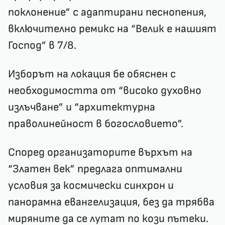
поклонение” с адаптирани песнопения,
включително ремикс на “Велик е нашият
Господ” в 7/8.
Изборът на локация бе обяснен с
необходимостта от “високо духовно
излъчване” и “архитектурна
праволинейност в богословието”.
Според организаторите върхът на
“Златен век” предлага оптимални
условия за космически синхрон и
панорамна евангелизация, без да трябва
миряните да се лутат по кози пътеки.