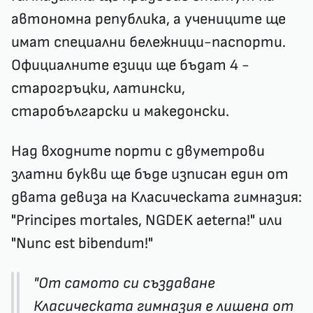
автономна република, а учениците ще
имат специални бележници-паспорти.
Официалните езици ще бъдат 4 -
старогръцки, латински,
старобългарски и македонски.
Над входните порти с двуметрови
златни букви ще бъде изписан един от
двата девиза на Класическата гимназия:
"Principes mortales, NGDEK aeterna!" или
"Nunc est bibendum!"
"От самото си създаване
Класическата гимназия е лишена от