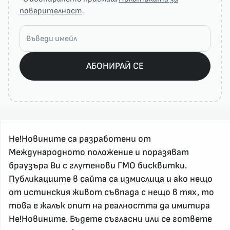
поверителност
.
АБОНИРАЙ СЕ
Не!Новините са разработени от
Международното положение и поразяват
браузъра Ви с глутенови ГМО бисквитки.
Публикациите в сайта са измислица и ако нещо
За реклама и връзка с нас, пишете на
от истинския живот съвпада с нещо в тях, то
nenovinite@gmail.com
това е жалък опит на реалността да имитира
Контакт
Не!Новините. Бъдете съгласни или се гответе
За нас