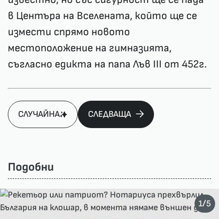
в Центъра на Вселената, който ще се
измести спрямо новото
местоположение на гимназията,
съгласно едикта на папа Лъв III от 452г.
СЛУЧАЙНА
СЛЕДВАЩА
Подобни
/
1
5