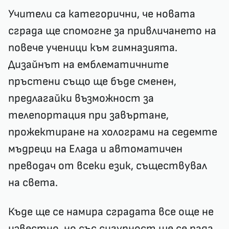
Учители са категорични, че новата
сграда ще спомогне за привличането на
повече ученици към гимназията.
Дизайнът на емблематичните
пръстени също ще бъде сменен,
предлагайки възможност за
телепортация при завъртане,
прожектиране на холограми на седемте
мъдреци на Елада и автоматичен
преводач от всеки език, съществувал
на света.
Къде ще се намира сградата все още не
известно, но със сигурност ще се пада