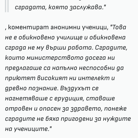
сградата, която заслужава."
, коментират анонимни ученици,
"Това
не е обикновено училище и обикновена
сграда не му върши работа. Сградите,
които министерството досега ни
предлагаше са напълно неспособни да
приютят високият ни интелект и
древно познание. Въздухът се
нагнетяваше с ерудиция, ставаше
отровен и опасен за здравето, понеже
сградите не бяха пригодени за нуждите
на учениците."