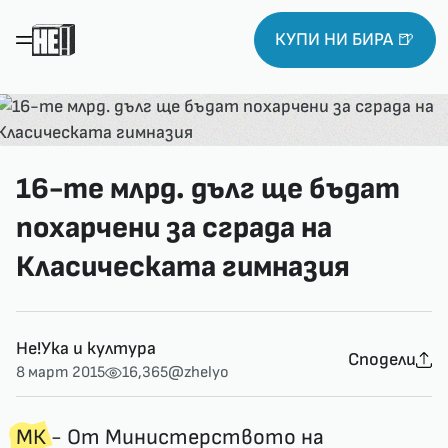
КУПИ НИ БИРА 🍺
16-те млрд. дълг ще бъдат
похарчени за сграда на
Класическата гимназия
Не!Ука и култура
Сподели
8 март 2015
16,365
@zhelyo
МК
- От Министерството на