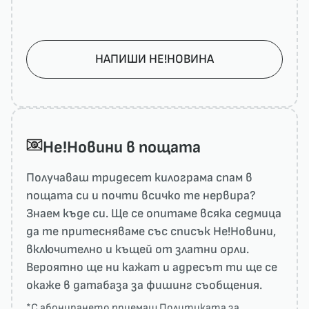
НАПИШИ НЕ!НОВИНА
He!Новини в пощата
Получаваш тридесет килограма спам в
пощата си и почти всичко те нервира?
Знаем къде си. Ще се опитаме всяка седмица
да те притесняваме със списък He!Новини,
включително и къщей от златни орли.
Вероятно ще ни кажат и адресът ти ще се
окаже в датабаза за фишинг съобщения.
*С абонирането приемаш
Политиката за