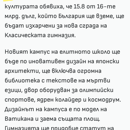
културата обявиха, че 15.8 от 16-те
млрд. дълг, който България ще вземе, ще
бъдат изхарчени за нова сграда на
Класическата гимназия.
Новият кампус на елитното школо ще
бъде по иновативен дизайн на японски
архитекти, ще включва огромна
библиотека с текстове на мъртви
езици, двор оборудван за олимпийски
спортове, ядрен колайдер и космодрум.
Дизайнът на кампуса е по модел на
Ватикана и заема същата площ.
Гимназията ще придобие статут на