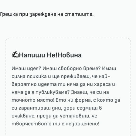
Грешка при зареждане на статиите.
Напиши He!Новина
Имаш идея? Имаш свободно време? Имаш
силна психика и ще преживееш, че най-
вероятно идеята ти няма да ни харесa и
няма да я публикуваме? Знаеш, че си на
точното място! Ето ни форма, с която да
си гарантираш дни, дори седмици в
очакване, преди да установиш, че
творчеството ти е недооценено!