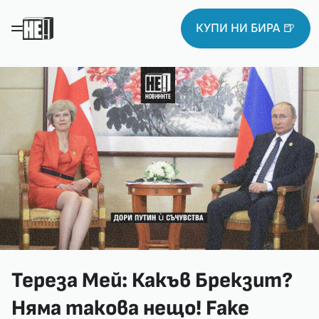
КУПИ НИ БИРА 🍺
Тереза Мей: Какъв Брекзит?
Няма такова нещо! Fake