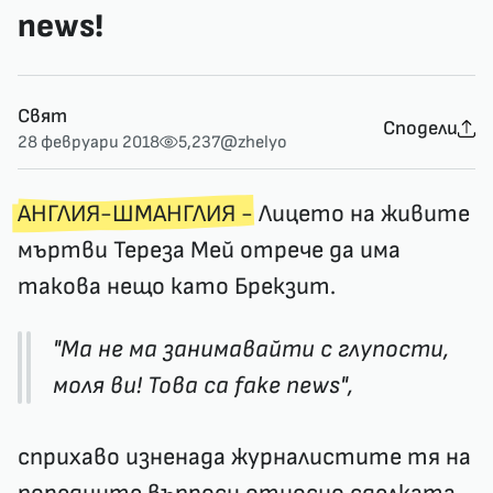
news!
Свят
Сподели
28 февруари 2018
5,237
@zhelyo
АНГЛИЯ-ШМАНГЛИЯ -
Лицето на живите
мъртви Тереза Мей отрече да има
такова нещо като Брекзит.
"Ма не ма занимавайти с глупости,
моля ви! Това са fake news",
сприхаво изненада журналистите тя на