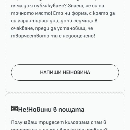
няма да я публикуваме? Знаеш, че си на
точното място! Ето ни форма, с която да
си гарантираш дни, дори седмици в
очакване, преди да установиш, че
творчеството ти е недооценено!
НАПИШИ НЕ!НОВИНА
He!Новини в пощата
Получаваш тридесет килограма спам в
пощата си и почти всичко те нервира?