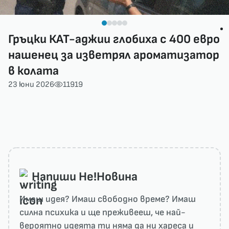
Гръцки КАТ-аджии глобиха с 400 евро
нашенец за изветрял ароматизатор
в колата
23 юни 2026
11919
Напиши He!Новина
Имаш идея? Имаш свободно време? Имаш
силна психика и ще преживееш, че най-
вероятно идеята ти няма да ни харесa и