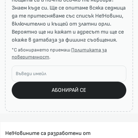
Знаем къде си. Ще се опитаме всяка седмица
да те притесняваме със списък He!Новини,
включително и къщей от златни орли.
Вероятно ще ни кажат и адресът ти ще се
окаже в датабаза за фишинг съобщения.
*С абонирането приемаш
Политиката за
поверителност
.
АБОНИРАЙ СЕ
Не!Новините са разработени от