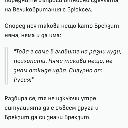
поредните въпроси относно сделката
на Великобритания с Брюксел.
Според нея такова нещо като Брекзит
няма, няма и да има:
"Това е само в главите на разни луди,
психопати. Няма такова нещо, не
знам откъде идва. Сигурно от
Русия!"
Разбира се, тя не изключи утре
ситуацията да е съвсем друга и
Брекзит да си значи Брекзит.