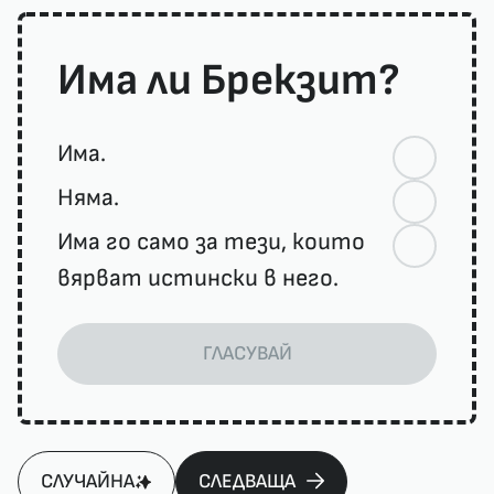
Има ли Брекзит?
Има.
Няма.
Има го само за тези, които
вярват истински в него.
ГЛАСУВАЙ
СЛУЧАЙНА
СЛЕДВАЩА