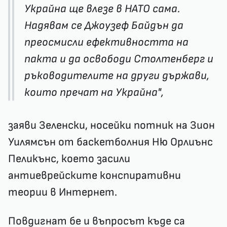
Украйна ще влезе в НАТО сама.
Надявам се Джоузеф Байдън да
преосмисли ефективността на
пакта и да освободи Столтенберг и
ръководителите на други държави,
които пречат на Украйна",
заяви Зеленски, носейки потник на Зион
Уилямсън от баскетболния Ню Орлиънс
Пеликънс, което засили
антиеврейските конспиративни
теории в Интернет.
Повдигнат бе и въпросът къде са