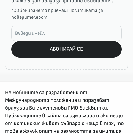
окаже в датабаза за фишинг съобщения.
*С абонирането приемаш
Политиката за
поверителност
.
АБОНИРАЙ СЕ
Не!Новините са разработени от
Международното положение и поразяват
браузъра Ви с глутенови ГМО бисквитки.
Публикациите в сайта са измислица и ако нещо
За реклама и връзка с нас, пишете на
от истинския живот съвпада с нещо в тях, то
nenovinite@gmail.com
това е жалък опит на реалността да имитира
Контакт