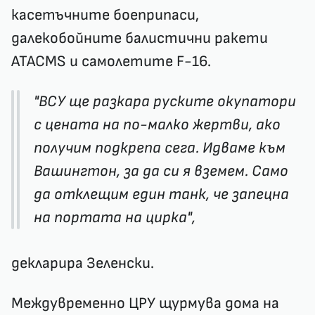
касетъчните боеприпаси,
далекобойните балистични ракети
ATACMS и самолетите F-16.
"ВСУ ще разкара руските окупатори
с цената на по-малко жертви, ако
получим подкрепа сега. Идваме към
Вашингтон, за да си я вземем. Само
да отклещим един танк, че запецна
на портата на цирка",
декларира Зеленски.
Междувременно ЦРУ щурмува дома на