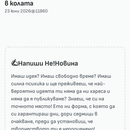
в колата
23 юни 2026
11860
Напиши He!Новина
Имаш идея? Имаш свободно време? Имаш
силна психика и ще преживееш, че най-
вероятно идеята ти няма да ни харесa и
няма да я публикуваме? Знаеш, че си на
точното място! Ето ни форма, с която да
си гарантираш дни, дори седмици в
очакване, преди да установиш, че
творчеството ти е недооценено!