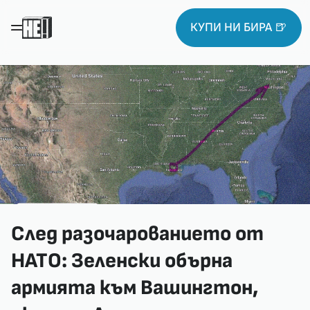
КУПИ НИ БИРА 🍺
След разочарованието от
НАТО: Зеленски обърна
армията към Вашингтон,