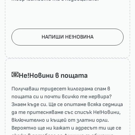
НАПИШИ НЕ!НОВИНА
He!Новини в пощата
Получаваш тридесет килограма спам в
пощата си и почти всичко те нервира?
Знаем къде си. Ще се опитаме всяка седмица
да те притесняваме със списък He!Новини,
включително и къщей от златни орли.
Вероятно ще ни кажат и адресът ти ще се