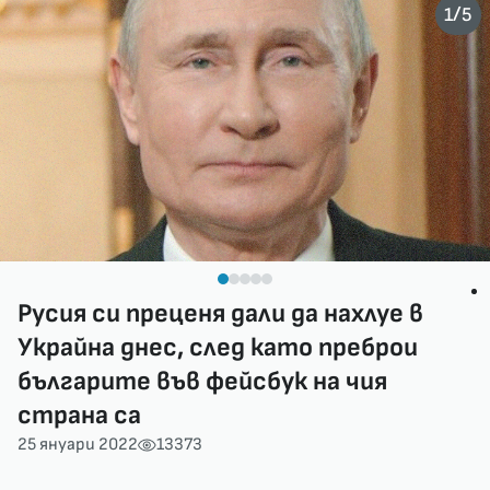
/
1
5
Русия си преценя дали да нахлуе в
Украйна днес, след като преброи
българите във фейсбук на чия
страна са
25 януари 2022
13373