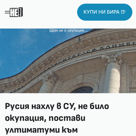
КУПИ НИ БИРА 🍺
Русия нахлу в СУ, не било
окупация, постави
ултиматуми към