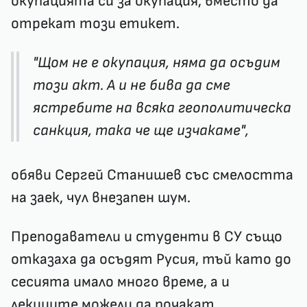
окупацията си за окупация, вместо да
отрекат този етикет.
"Щом не е окупация, няма да осъдим
този акт. А и не бива да сме
ястребите на всяка геополитическа
санкция, така че ще изчакаме",
обяви Сергей Станишев със смелостта
на заек, чул внезапен шум.
Преподаватели и студенти в СУ също
отказаха да осъдят Русия, тъй като до
сесията имало много време, а и
лекциите можели да почакат.