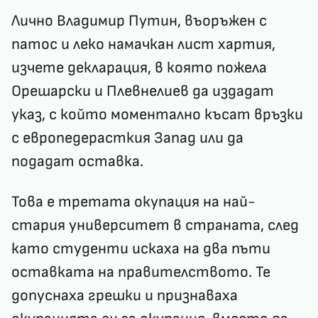
Лично Владимир Путин, въоръжен с
патос и леко намачкан лист хартия,
изчете декларация, в която пожела
Орешарски и Плевнелиев да издадат
указ, с който моментално късат връзки
с европедерасткия Запад или да
подадат оставка.
Това е третата окупация на най-
стария университет в страната, след
като студенти искаха на два пъти
оставката на правителството. Те
допуснаха грешки и признаваха