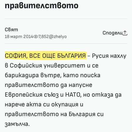
правителството
Свят
Сподели
18 март 2014
7,852
@zhelyo
СОФИЯ, ВСЕ ОЩЕ БЪЛГАРИЯ
- Русия нахлу
в Софийския университет и се
барикадира вътре, като поиска
правителството да напусне
Европейския съюз и НАТО, но отказа да
нарече акта си окупация и
правителството на България си
замълча.