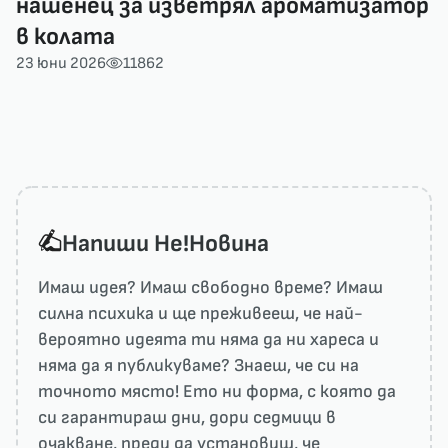
нашенец за изветрял ароматизатор
в колата
23 юни 2026
11862
Напиши He!Новина
Имаш идея? Имаш свободно време? Имаш
силна психика и ще преживееш, че най-
вероятно идеята ти няма да ни харесa и
няма да я публикуваме? Знаеш, че си на
точното място! Ето ни форма, с която да
си гарантираш дни, дори седмици в
очакване, преди да установиш, че