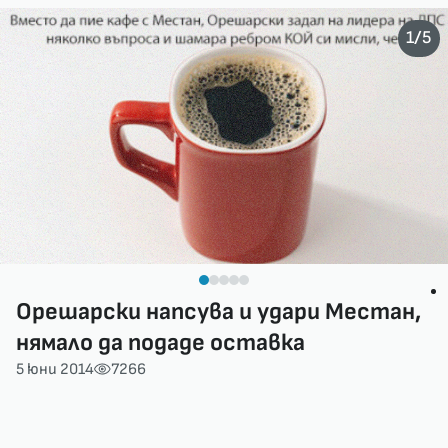
/
1
5
Орешарски напсува и удари Местан,
нямало да подаде оставка
5 юни 2014
7266