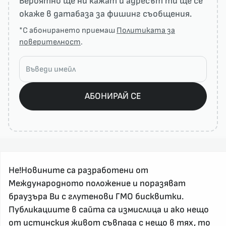
Вероятно ще ни кажат и адресът ти ще се
окаже в датабаза за фишинг съобщения.
*С абонирането приемаш
Политиката за
поверителност
.
АБОНИРАЙ СЕ
Не!Новините са разработени от
Международното положение и поразяват
браузъра Ви с глутенови ГМО бисквитки.
Публикациите в сайта са измислица и ако нещо
За реклама и връзка с нас, пишете на
nenovinite@gmail.com
от истинския живот съвпада с нещо в тях, то