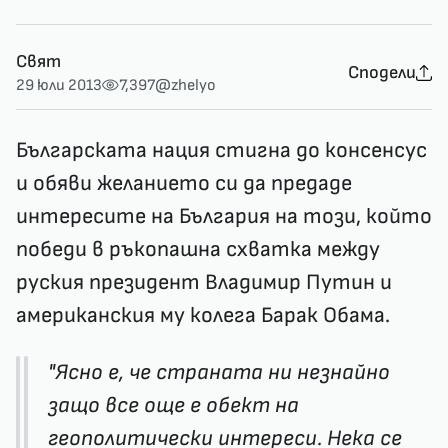
Свят
Сподели
29 юли 2013
7,397
@zhelyo
Българската нация стигна до консенсус
и обяви желанието си да предаде
интересите на България на този, който
победи в ръкопашна схватка между
руския президент Владимир Путин и
американския му колега Барак Обама.
"Ясно е, че страната ни незнайно
защо все още е обект на
геополитически интереси. Нека се