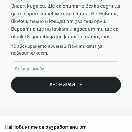
Знаем къде си. Ще се опитаме всяка седмица
да те притесняваме със списък He!Новини,
включително и къщей от златни орли.
Вероятно ще ни кажат и адресът ти ще се
окаже в датабаза за фишинг съобщения.
*С абонирането приемаш
Политиката за
поверителност
.
АБОНИРАЙ СЕ
Не!Новините са разработени от