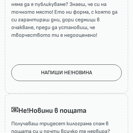
няма да я публикуваме? Знаеш, че си на
точното място! Ето ни форма, с която да
си гарантираш дни, дори седмици в
очакване, преди да установиш, че
творчеството ти е недооценено!
НАПИШИ НЕ!НОВИНА
He!Новини в пощата
Получаваш тридесет килограма спам в
пощата си и почти всичко те нервира?