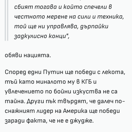
сбият тогава и който спечели в
честното мерене на сили и техника,
той ще ни управлява, дърпайки
задкулисно конци",
обяви нацията.
Според едни Путин ще победи с лекота,
тъй като миналото му в КГБ и
увлечението по бойни изкуства не са
тайна. Други пък твърдят, че далеч по-
снажният лидер на Америка ще победи
заради факта, че не е джудже.