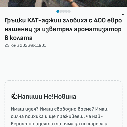
Гръцки КАТ-аджии глобиха с 400 евро
нашенец за изветрял ароматизатор
в колата
23 юни 2026
11901
Напиши He!Новина
Имаш идея? Имаш свободно време? Имаш
силна психика и ще преживееш, че най-
вероятно идеята ти няма да ни харесa и