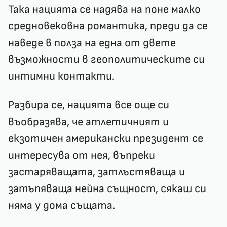
Така нацията се надява на поне малко
средновековна романтика, преди да се
наведе в полза на една от двете
възможности в геополитическите си
интимни контакти.
Разбира се, нацията все още си
въобразява, че атлетичният и
екзотичен американски президент се
интересува от нея, въпреки
застаряващата, затлъстяваща и
затъпяваща нейна същност, сякаш си
няма у дома същата.