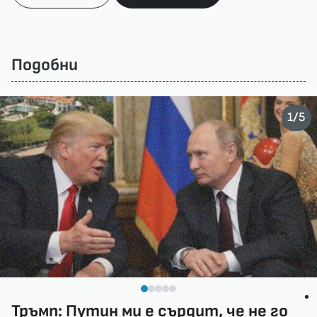
Подобни
/
1
5
Тръмп: Путин ми е сърдит, че не го