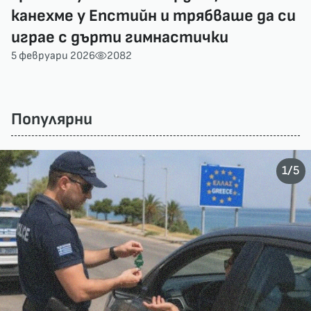
канехме у Епстийн и трябваше да си
играе с дърти гимнастички
5 февруари 2026
2082
Популярни
/
1
5