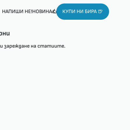
НАПИШИ НЕ!НОВИНА
КУПИ НИ БИРА 🍺
рни
ри зареждане на статиите.