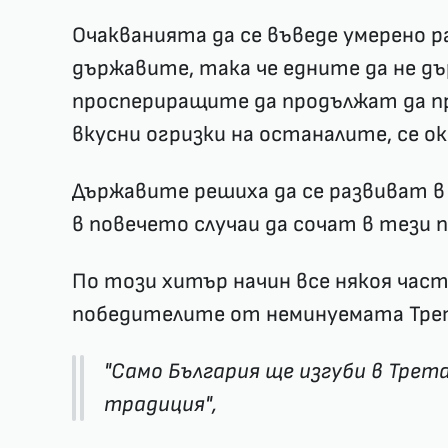
Очакванията да се въведе умерено 
държавите, така че едните да не дъ
проспериращите да продължат да пр
вкусни огризки на останалите, се ок
Държавите решиха да се развиват в 
в повечето случаи да сочат в тези п
По този хитър начин все някоя част
победителите от неминуемата Тре
"Само България ще изгуби в Трет
традиция",