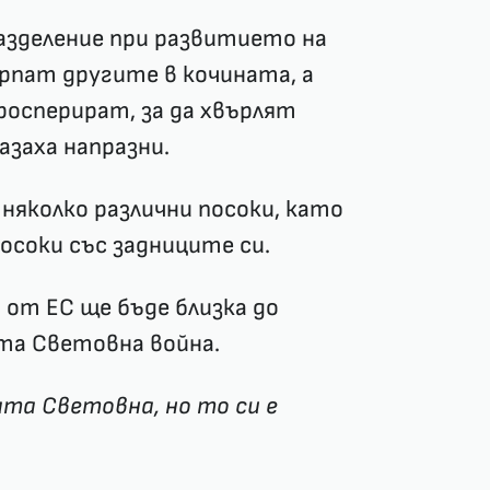
разделение при развитието на
рпат другите в кочината, а
осперират, за да хвърлят
азаха напразни.
няколко различни посоки, като
осоки със задниците си.
 от ЕС ще бъде близка до
та Световна война.
ата Световна, но то си е