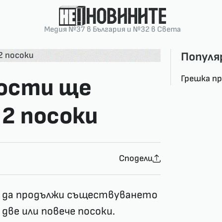
Медия №37 в България и №32 в Света
Популя
Грешка п
рости ще
 2 посоки
Сподели
и да продължи съществуването
 две или повече посоки.