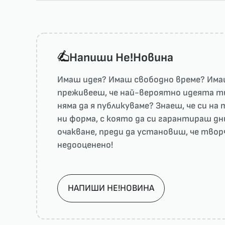
Напиши He!Новина
Имаш идея? Имаш свободно време? Имаш
преживееш, че най-вероятно идеята ти 
няма да я публикуваме? Знаеш, че си н
ни форма, с която да си гарантираш дн
очакване, преди да установиш, че тво
недооценено!
НАПИШИ НЕ!НОВИНА