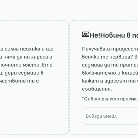
He!Новини в 
 силна психика и ще
Получаваш тридесет 
няма да ни харесa и
всичко те нервира? З
а точното място! Ето
седмица да те притес
и, дори седмици в
включително и къщей
рчеството ти е
кажат и адресът ти 
съобщения.
*С абонирането прием