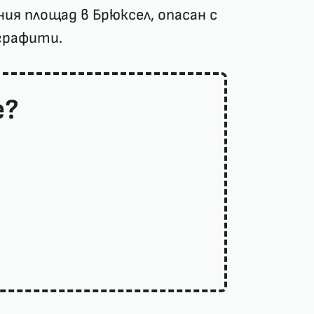
ия площад в Брюксел, опасан с
графити.
е?