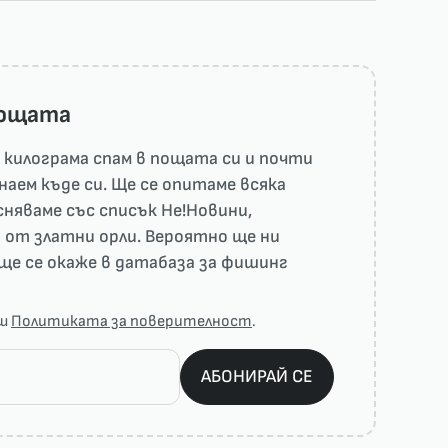
пощата
килограма спам в пощата си и почти
наем къде си. Ще се опитаме всяка
няваме със списък He!Новини,
 от златни орли. Вероятно ще ни
ще се окаже в датабаза за фишинг
аш
Политиката за поверителност
.
АБОНИРАЙ СЕ