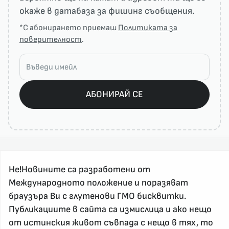
окаже в датабаза за фишинг съобщения.
*С абонирането приемаш
Политиката за
поверителност
.
АБОНИРАЙ СЕ
Не!Новините са разработени от
Международното положение и поразяват
браузъра Ви с глутенови ГМО бисквитки.
Публикациите в сайта са измислица и ако нещо
За реклама и връзка с нас, пишете на
nenovinite@gmail.com
от истинския живот съвпада с нещо в тях, то