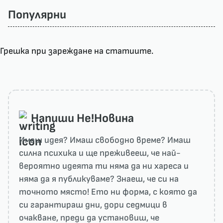
Популярни
Грешка при зареждане на статиите.
Напиши He!Новина
Имаш идея? Имаш свободно време? Имаш
силна психика и ще преживееш, че най-
вероятно идеята ти няма да ни харесa и
няма да я публикуваме? Знаеш, че си на
точното място! Ето ни форма, с която да
си гарантираш дни, дори седмици в
очакване, преди да установиш, че