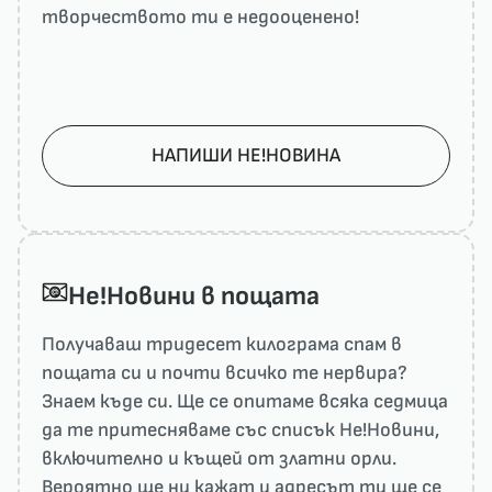
творчеството ти е недооценено!
НАПИШИ НЕ!НОВИНА
He!Новини в пощата
Получаваш тридесет килограма спам в
пощата си и почти всичко те нервира?
Знаем къде си. Ще се опитаме всяка седмица
да те притесняваме със списък He!Новини,
включително и къщей от златни орли.
Вероятно ще ни кажат и адресът ти ще се