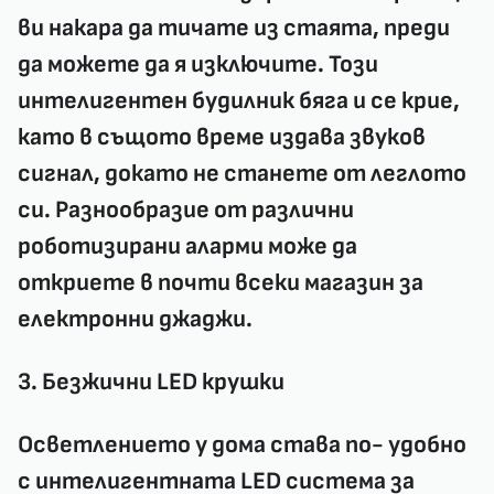
ви накара да тичате из стаята, преди
да можете да я изключите. Този
интелигентен будилник бяга и се крие,
като в същото време издава звуков
сигнал, докато не станете от леглото
си. Разнообразие от различни
роботизирани аларми може да
откриете в почти всеки
магазин за
електронни джаджи
.
3. Безжични LED крушки
Осветлението у дома става по- удобно
с интелигентната LED система за