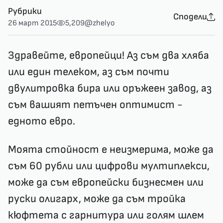
Рубрики
Сподели
26 март 2015
5,209
@zhelyo
Здравейте, европейци! Аз съм два хляба
или един телеком, аз съм почти
двулитровка бира или оръжеен завод, аз
съм вашият петъчен оптимист -
едното евро.
Моята стойност е неизмерима, може да
съм 60 рубли или цифрови мултиплекси,
може да съм европейски бизнесмен или
руски олигарх, може да съм тройка
кюфтета с гарнитура или голям шлем