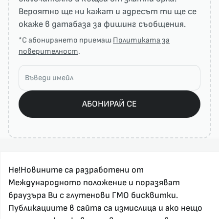
Вероятно ще ни кажат и адресът ти ще се
окаже в датабаза за фишинг съобщения.
*С абонирането приемаш
Политиката за
поверителност
.
АБОНИРАЙ СЕ
Не!Новините са разработени от
Международното положение и поразяват
браузъра Ви с глутенови ГМО бисквитки.
Публикациите в сайта са измислица и ако нещо
За реклама и връзка с нас, пишете на