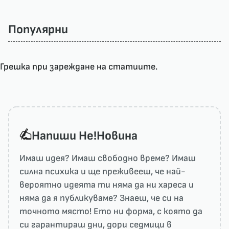
Популярни
Грешка при зареждане на статиите.
Напиши He!Новина
Имаш идея? Имаш свободно време? Имаш
силна психика и ще преживееш, че най-
вероятно идеята ти няма да ни харесa и
няма да я публикуваме? Знаеш, че си на
точното място! Ето ни форма, с която да
си гарантираш дни, дори седмици в