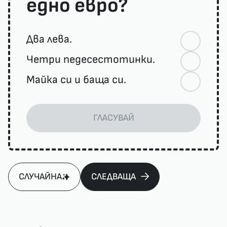
едно евро?
Два лева.
Четри педесестотинки.
Майка си и баща си.
ГЛАСУВАЙ
СЛУЧАЙНА
СЛЕДВАЩА