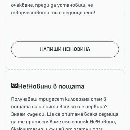
очакване, преди да установиш, че
творчеството ти е недооценено!
НАПИШИ НЕ!НОВИНА
He!Новини в пощата
Получаваш тридесет килограма спам в
пощата си и почти всичко те нервира?
Знаем къде си. Ще се опитаме всяка седмица
да те притесняваме със списък He!Новини,
включително и къщей от златни орли.