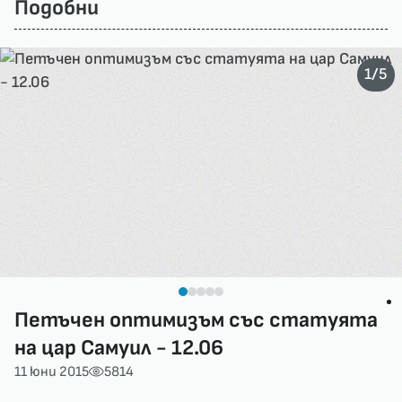
Подобни
/
1
5
Петъчен оптимизъм със статуята
на цар Самуил - 12.06
11 юни 2015
5814