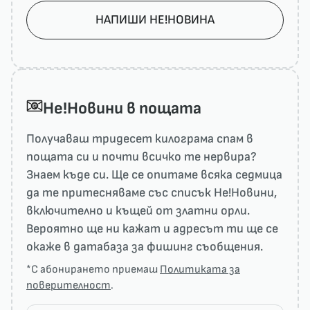
НАПИШИ НЕ!НОВИНА
He!Новини в пощата
Получаваш тридесет килограма спам в
пощата си и почти всичко те нервира?
Знаем къде си. Ще се опитаме всяка седмица
да те притесняваме със списък He!Новини,
включително и къщей от златни орли.
Вероятно ще ни кажат и адресът ти ще се
окаже в датабаза за фишинг съобщения.
*С абонирането приемаш
Политиката за
поверителност
.