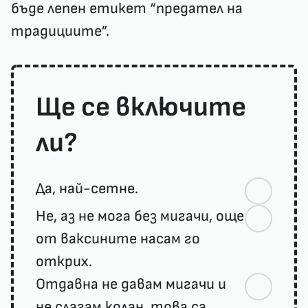
бъде лепен етикет “предател на
традициите”.
Ще се включите
ли?
Да, най-сетне.
Не, аз не мога без мигачи, още
от ваксините насам го
открих.
Отдавна не давам мигачи и
не слагам колан, това са