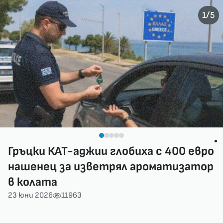
/
1
5
Гръцки КАТ-аджии глобиха с 400 евро
нашенец за изветрял ароматизатор
в колата
23 юни 2026
11963