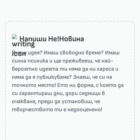
Напиши He!Новина
Имаш идея? Имаш свободно време? Имаш
силна психика и ще преживееш, че най-
вероятно идеята ти няма да ни харесa и
няма да я публикуваме? Знаеш, че си на
точното място! Ето ни форма, с която да
си гарантираш дни, дори седмици в
очакване, преди да установиш, че
творчеството ти е недооценено!