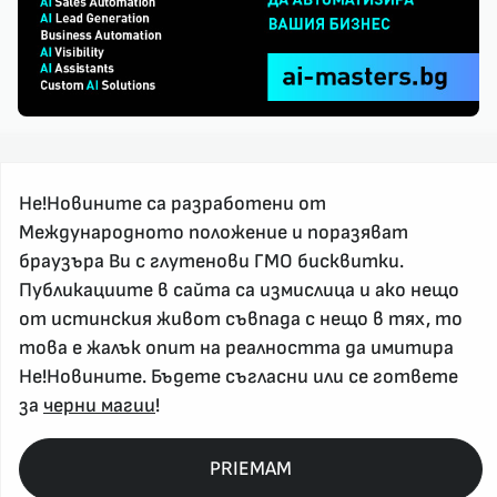
Не!Новините са разработени от
Международното положение и поразяват
браузъра Ви с глутенови ГМО бисквитки.
За реклама и връзка с нас, пишете на
Публикациите в сайта са измислица и ако нещо
nenovinite@gmail.com
от истинския живот съвпада с нещо в тях, то
Контакт
това е жалък опит на реалността да имитира
За нас
Не!Новините. Бъдете съгласни или се гответе
за
черни магии
!
Напиши Не!Новина
Абонирай се
PRIEMAM