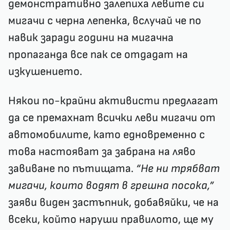
демонстративно залепиха левите си
мигачи с черна лепенка, вслучай че по
навик заради години на мигачна
пропаганда все пак се отдадат на
изкушението.
Някои по-крайни активисти предлагат
да се премахнат всички леви мигачи от
автомобилите, като едновременно с
това настояват за забрана на ляво
завиване по пътищата.
“Не ни трябват
мигачи, които водят в грешна посока,”
заяви виден застъпник, добавяйки, че на
всеки, който наруши правилото, ще му